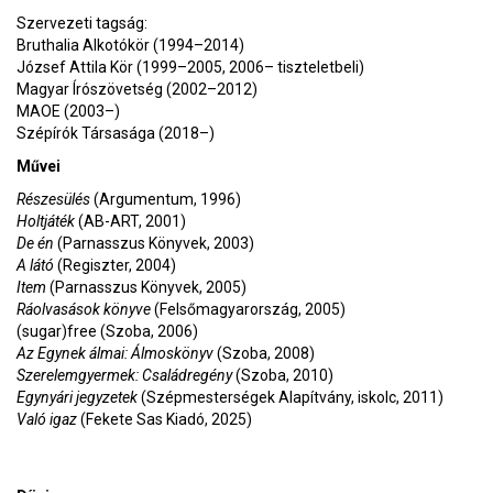
Szervezeti tagság:
Bruthalia Alkotókör (1994–2014)
József Attila Kör (1999–2005, 2006– tiszteletbeli)
Magyar Írószövetség (2002–2012)
MAOE (2003–)
Szépírók Társasága (2018–)
Művei
Részesülés
(Argumentum, 1996)
Holtjáték
(AB-ART, 2001)
De én
(Parnasszus Könyvek, 2003)
A látó
(Regiszter, 2004)
Item
(Parnasszus Könyvek, 2005)
Ráolvasások könyve
(Felsőmagyarország, 2005)
(sugar)free (Szoba, 2006)
Az Egynek álmai: Álmoskönyv
(Szoba, 2008)
Szerelemgyermek: Családregény
(Szoba, 2010)
Egynyári jegyzetek
(Szépmesterségek Alapítvány, iskolc, 2011)
Való igaz
(Fekete Sas Kiadó, 2025)