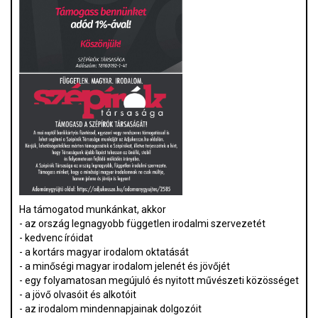
Ha támogatod munkánkat, akkor
- az ország legnagyobb független irodalmi szervezetét
- kedvenc íróidat
- a kortárs magyar irodalom oktatását
- a minőségi magyar irodalom jelenét és jövőjét
- egy folyamatosan megújuló és nyitott művészeti közösséget
- a jövő olvasóit és alkotóit
- az irodalom mindennapjainak dolgozóit