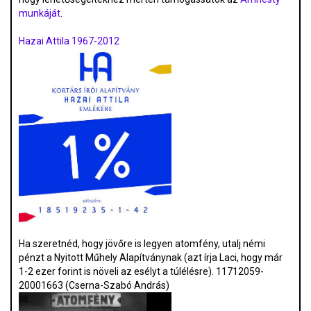
munkáját
.
Hazai Attila 1967-2012
Ha szeretnéd, hogy jövőre is legyen atomfény, utalj némi
pénzt a Nyitott Műhely Alapítványnak (azt írja Laci, hogy már
1-2 ezer forint is növeli az esélyt a túlélésre). 11712059-
20001663 (Cserna-Szabó András)