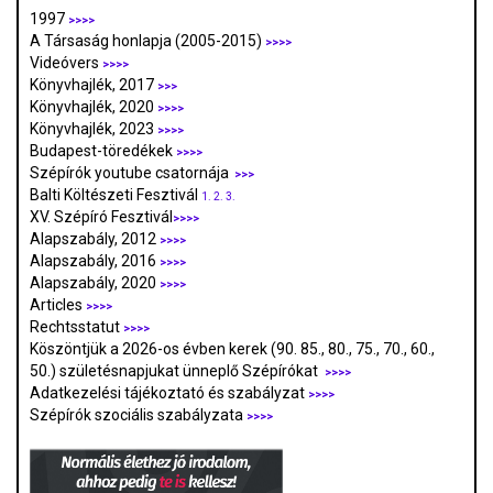
1997
>>>>
A Társaság honlapja (2005-2015)
>>>>
Videóvers
>>>>
Könyvhajlék, 2017
>>>
Könyvhajlék, 2020
>>>>
Könyvhajlék, 2023
>>>>
Budapest-töredékek
>>>>
Szépírók youtube csatornája
>>>
Balti Költészeti Fesztivál
1.
2.
3.
XV. Szépíró Fesztivál
>>>>
Alapszabály, 2012
>>>>
Alapszabály, 2016
>>>>
Alapszabály, 2020
>>>>
Articles
>>>>
Rechtsstatut
>>>>
Köszöntjük a 2026-os évben kerek (90. 85., 80., 75., 70., 60.,
50.) születésnapjukat ünneplő Szépírókat
>>>>
Adatkezelési tájékoztató és szabályzat
>>>
>
Szépírók szociális szabályzata
>>>>