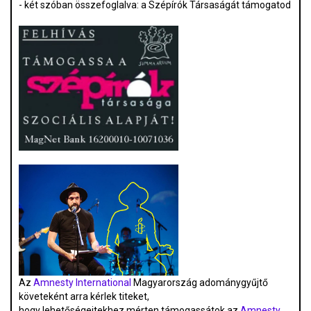
- két szóban összefoglalva: a Szépírók Társaságát támogatod
Az
Amnesty International
Magyarország adománygyűjtő
követeként arra kérlek titeket,
hogy lehetőségeitekhez mérten támogassátok az
Amnesty