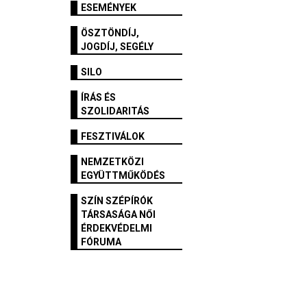
ESEMÉNYEK
ÖSZTÖNDÍJ,
JOGDÍJ, SEGÉLY
SILO
ÍRÁS ÉS
SZOLIDARITÁS
FESZTIVÁLOK
NEMZETKÖZI
EGYÜTTMŰKÖDÉS
SZÍN SZÉPÍRÓK
TÁRSASÁGA NŐI
ÉRDEKVÉDELMI
FÓRUMA