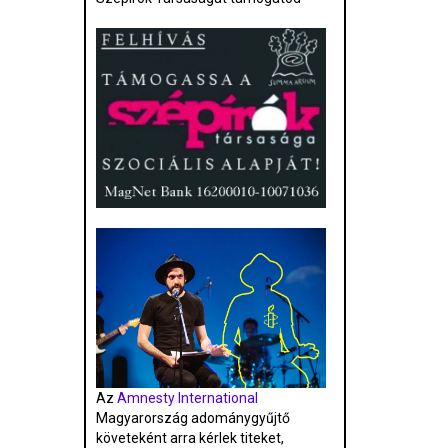
Az
Amnesty International
Magyarország adománygyűjtő
követeként arra kérlek titeket,