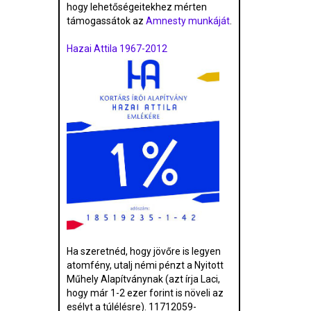
hogy lehetőségeitekhez mérten
támogassátok az
Amnesty munkáját
.
Hazai Attila 1967-2012
Ha szeretnéd, hogy jövőre is legyen
atomfény, utalj némi pénzt a Nyitott
Műhely Alapítványnak (azt írja Laci,
hogy már 1-2 ezer forint is növeli az
esélyt a túlélésre). 11712059-