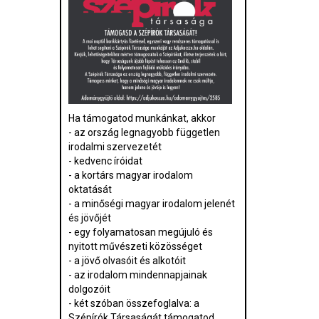
Ha támogatod munkánkat, akkor
- az ország legnagyobb független
irodalmi szervezetét
- kedvenc íróidat
- a kortárs magyar irodalom
oktatását
- a minőségi magyar irodalom jelenét
és jövőjét
- egy folyamatosan megújuló és
nyitott művészeti közösséget
- a jövő olvasóit és alkotóit
- az irodalom mindennapjainak
dolgozóit
- két szóban összefoglalva: a
Szépírók Társaságát támogatod