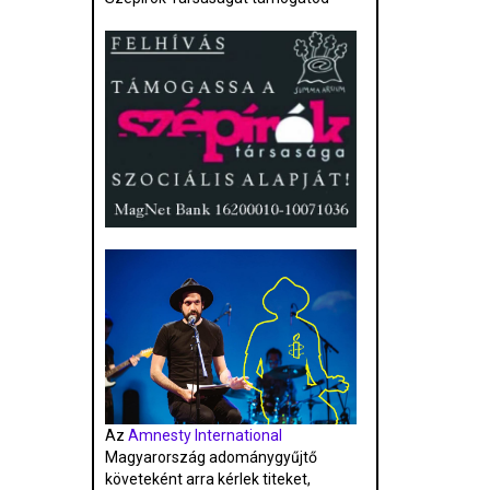
Az
Amnesty International
Magyarország adománygyűjtő
követeként arra kérlek titeket,