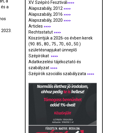
an, a
XV. Szépíró Fesztivál
>>>>
 és a
Alapszabály, 2012
>>>>
Alapszabály, 2016
>>>>
inos
Alapszabály, 2020
>>>>
Articles
>>>>
 2023.
Rechtsstatut
>>>>
Köszöntjük a 2026-os évben kerek
(90. 85., 80., 75., 70., 60., 50.)
születésnapjukat ünneplő
Szépírókat
>>>>
Adatkezelési tájékoztató és
szabályzat
>>>
>
Szépírók szociális szabályzata
>>>>