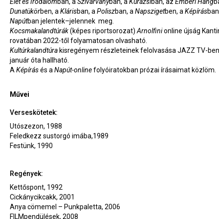
Élet és Irodalom
ban, a
Szivárvány
ban, a
Kurázsi
ban, az
Emberi Hang
b
Dunatükör
ben, a
Kláris
ban, a
Polisz
ban, a
Napsziget
ben, a
Képírás
ban
Napút
ban jelentek–jelennek meg.
Kocsmakalandtúrák
(képes riportsorozat)
Arnolfini
online újság Kant
rovatában 2022-től folyamatosan olvasható.
Kultúrkalandtúra
kisregényem részleteinek felolvasása JAZZ TV-ben
január óta hallható.
A
Képírás
és a
Napút-online
folyóiratokban prózai írásaimat közlöm.
Művei
Verseskötetek:
Utószezon, 1988
Feledkezz sustorgó imába,1989
Festünk, 1990
Regények:
Kettőspont, 1992
Cickánycikcakk, 2001
Anya cömemel – Punkpaletta, 2006
FILMpendülések, 2008