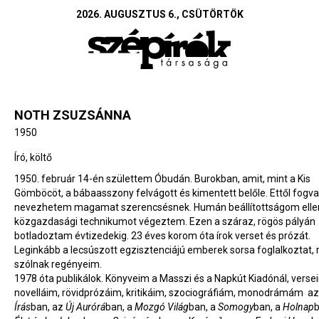
2026. AUGUSZTUS 6., CSÜTÖRTÖK
NOTH ZSUZSÁNNA
1950
Író, költő
1950. február 14-én születtem Óbudán. Burokban, amit, mint a Kis
Gömböcöt, a bábaasszony felvágott és kimentett belőle. Ettől fogva
nevezhetem magamat szerencsésnek. Humán beállítottságom elle
közgazdasági technikumot végeztem. Ezen a száraz, rögös pályán
botladoztam évtizedekig. 23 éves korom óta írok verset és prózát.
Leginkább a lecsúszott egzisztenciájú emberek sorsa foglalkoztat, 
szólnak regényeim.
1978 óta publikálok. Könyveim a Masszi és a Napkút Kiadónál, verse
novelláim, rövidprózáim, kritikáim, szociográfiám, monodrámám az
Írás
ban, az
Új Aurórá
ban, a
Mozgó Világ
ban, a
Somogy
ban, a
Holnap
b