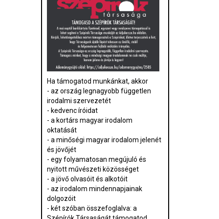
Ha támogatod munkánkat, akkor
- az ország legnagyobb független
irodalmi szervezetét
- kedvenc íróidat
- a kortárs magyar irodalom
oktatását
- a minőségi magyar irodalom jelenét
és jövőjét
- egy folyamatosan megújuló és
nyitott művészeti közösséget
- a jövő olvasóit és alkotóit
- az irodalom mindennapjainak
dolgozóit
- két szóban összefoglalva: a
Szépírók Társaságát támogatod