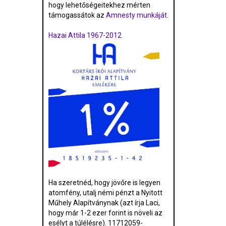
hogy lehetőségeitekhez mérten
támogassátok az
Amnesty munkáját
.
Hazai Attila 1967-2012
Ha szeretnéd, hogy jövőre is legyen
atomfény, utalj némi pénzt a Nyitott
Műhely Alapítványnak (azt írja Laci,
hogy már 1-2 ezer forint is növeli az
esélyt a túlélésre). 11712059-