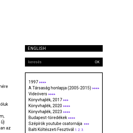
ENGLISH
OK
1997
>>>>
nére
A Társaság honlapja (2005-2015)
>>>>
Videóvers
>>>>
Könyvhajlék, 2017
>>>
róluk
Könyvhajlék, 2020
>>>>
Könyvhajlék, 2023
>>>>
im,
Budapest-töredékek
>>>>
Új
Szépírók youtube csatornája
>>>
an az
Balti Költészeti Fesztivál
1.
2.
3.