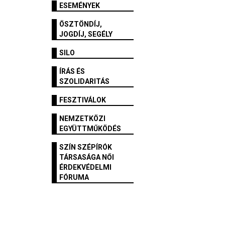
ESEMÉNYEK
ÖSZTÖNDÍJ,
JOGDÍJ, SEGÉLY
SILO
ÍRÁS ÉS
SZOLIDARITÁS
FESZTIVÁLOK
NEMZETKÖZI
EGYÜTTMŰKÖDÉS
SZÍN SZÉPÍRÓK
TÁRSASÁGA NŐI
ÉRDEKVÉDELMI
FÓRUMA