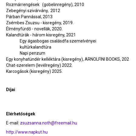
Rozmárrengések (gobelinregény), 2010
Zebegényi szivárvány, 2012
Párban Pannással, 2013
Zsémbes Zsuzsu - kisregény, 2019.
Élményfürdő - novellák, 2020.
Kalandtúrák - három kisregény, 2021
Egy ágasbogas csalásdfa szemelvényei
kultúrkalandtúra
Napi penzum
Egy konyhatündér kelléktára (kisregény), ARNOLFINI BOOKS, 202
Chat-szerelem (levélregény) 2022.
Karcogások (kisregény) 2025.
Díjai
Elérhetőségek
E-mail:
zsuzsanna.noth@freemail.hu
http://www.napkut.hu