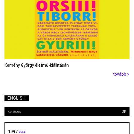
Kemény György életmű-kiállításán
tovább >
ENGLISH
OK
1997
>>>>