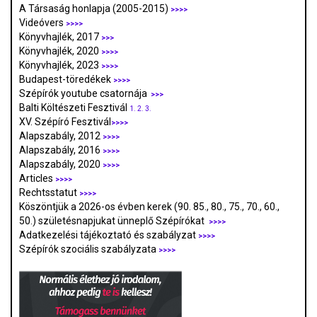
A Társaság honlapja (2005-2015)
>>>>
Videóvers
>>>>
Könyvhajlék, 2017
>>>
Könyvhajlék, 2020
>>>>
Könyvhajlék, 2023
>>>>
Budapest-töredékek
>>>>
Szépírók youtube csatornája
>>>
Balti Költészeti Fesztivál
1.
2.
3.
XV. Szépíró Fesztivál
>>>>
Alapszabály, 2012
>>>>
Alapszabály, 2016
>>>>
Alapszabály, 2020
>>>>
Articles
>>>>
Rechtsstatut
>>>>
Köszöntjük a 2026-os évben kerek (90. 85., 80., 75., 70., 60.,
50.) születésnapjukat ünneplő Szépírókat
>>>>
Adatkezelési tájékoztató és szabályzat
>>>
>
Szépírók szociális szabályzata
>>>>