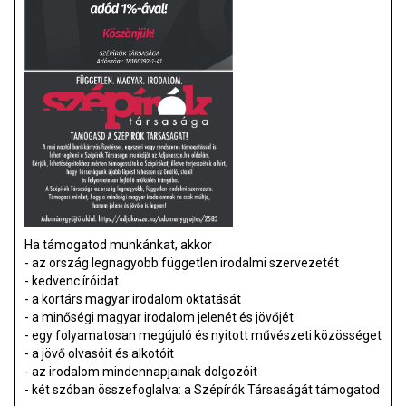
Ha támogatod munkánkat, akkor
- az ország legnagyobb független irodalmi szervezetét
- kedvenc íróidat
- a kortárs magyar irodalom oktatását
- a minőségi magyar irodalom jelenét és jövőjét
- egy folyamatosan megújuló és nyitott művészeti közösséget
- a jövő olvasóit és alkotóit
- az irodalom mindennapjainak dolgozóit
- két szóban összefoglalva: a Szépírók Társaságát támogatod