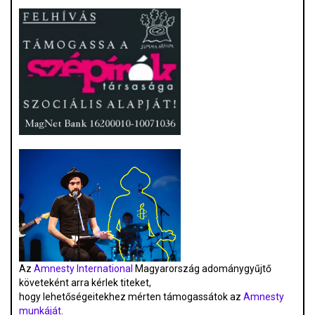
Az
Amnesty International
Magyarország adománygyűjtő
követeként arra kérlek titeket,
hogy lehetőségeitekhez mérten támogassátok az
Amnesty
munkáját
.