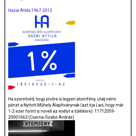
Hazai Attila 1967-2012
Ha szeretnéd, hogy jövőre is legyen atomfény, utalj némi
pénzt a Nyitott Műhely Alapítványnak (azt írja Laci, hogy már
1-2 ezer forint is növeli az esélyt a túlélésre). 11712059-
20001663 (Cserna-Szabó András)