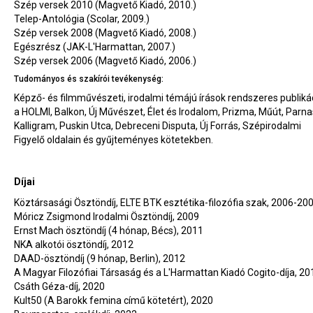
Szép versek 2010 (Magvető Kiadó, 2010.)
Telep-Antológia (Scolar, 2009.)
Szép versek 2008 (Magvető Kiadó, 2008.)
Egészrész (JAK-L'Harmattan, 2007.)
Szép versek 2006 (Magvető Kiadó, 2006.)
Tudományos és szakírói tevékenység:
Képző- és filmművészeti, irodalmi témájú írások rendszeres publiká
a HOLMI, Balkon, Új Művészet, Élet és Irodalom, Prizma, Műút, Parn
Kalligram, Puskin Utca, Debreceni Disputa, Új Forrás, Szépirodalmi
Figyelő oldalain és gyűjteményes kötetekben.
Díjai
Köztársasági Ösztöndíj, ELTE BTK esztétika-filozófia szak, 2006-20
Móricz Zsigmond Irodalmi Ösztöndíj, 2009
Ernst Mach ösztöndíj (4 hónap, Bécs), 2011
NKA alkotói ösztöndíj, 2012
DAAD-ösztöndíj (9 hónap, Berlin), 2012
A Magyar Filozófiai Társaság és a L'Harmattan Kiadó Cogito-díja, 20
Csáth Géza-díj, 2020
Kult50 (A Barokk femina című kötetért), 2020