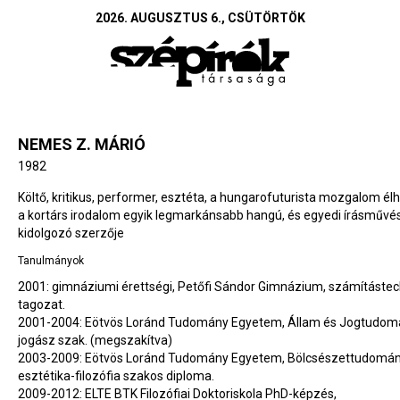
2026. AUGUSZTUS 6., CSÜTÖRTÖK
NEMES Z. MÁRIÓ
1982
Költő, kritikus, performer, esztéta, a hungarofuturista mozgalom él
a kortárs irodalom egyik legmarkánsabb hangú, és egyedi írásművé
kidolgozó szerzője
Tanulmányok
2001: gimnáziumi érettségi, Petőfi Sándor Gimnázium, számítástec
tagozat.
2001-2004: Eötvös Loránd Tudomány Egyetem, Állam és Jogtudomá
jogász szak. (megszakítva)
2003-2009: Eötvös Loránd Tudomány Egyetem, Bölcsészettudomány
esztétika-filozófia szakos diploma.
2009-2012: ELTE BTK Filozófiai Doktoriskola PhD-képzés,