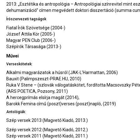
2013: „Esztétika és antropológia – Antropológiai színrevitel mint esz
dehumanizáció” címen megvédett doktori disszertáció (summa cum
Írószervezeti tagságok
Fiatal Írók Szövetsége (2004-)
József Attila Kör (2005-)
Magyar PEN Club (2006-)
Szépírók Társasága (2013-)
Művei
Verseskötetek:
Alkalmi magyarázatok a húsról (JAK-L'Harmattan, 2006)
Bauxit (Palimpszeszt-PRAE.HU, 2010)
Ruka V Stene – (szlovák válogatáskötet, fordította Macsovszky Péte
(ARS POETICA, Pozsony, 2011)
A hercegprímás elsírja magát (2014),
Barokk Femina című (poszt)verses (poszt)napló, (2019)
Antológiák:
Szép versek 2013 (Magvető Kiadó, 2013.)
Szép versek 2012 (Magvető Kiadó, 2012.)
Szép versek 2011 (Magvető Kiadó, 2011.)