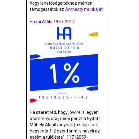
hogy lehetőségeitekhez mérten
támogassátok az
Amnesty munkáját
.
Hazai Attila 1967-2012
Ha szeretnéd, hogy jövőre is legyen
atomfény, utalj némi pénzt a Nyitott
Műhely Alapítványnak (azt írja Laci,
hogy már 1-2 ezer forint is növeli az
esélyt a túlélésre). 11712059-