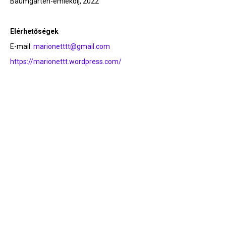
Baumgarten-emlékdíj, 2022
Elérhetőségek
E-mail:
marionetttt@gmail.com
https://marionettt.wordpress.com/