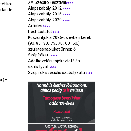
XV. Szépíró Fesztivál
>>>>
tétikai
Alapszabály, 2012
>>>>
 laude)
Alapszabály, 2016
>>>>
Alapszabály, 2020
>>>>
Articles
>>>>
Rechtsstatut
>>>>
Köszöntjük a 2026-os évben kerek
(90. 85., 80., 75., 70., 60., 50.)
születésnapjukat ünneplő
Szépírókat
>>>>
Adatkezelési tájékoztató és
szabályzat
>>>
>
Szépírók szociális szabályzata
>>>>
r) –