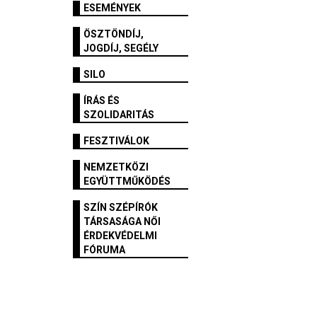
ESEMÉNYEK
ÖSZTÖNDÍJ,
JOGDÍJ, SEGÉLY
SILO
ÍRÁS ÉS
SZOLIDARITÁS
FESZTIVÁLOK
NEMZETKÖZI
EGYÜTTMŰKÖDÉS
SZÍN SZÉPÍRÓK
TÁRSASÁGA NŐI
ÉRDEKVÉDELMI
FÓRUMA