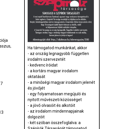
ciója
asszus,
Ha támogatod munkánkat, akkor
- az ország legnagyobb független
irodalmi szervezetét
- kedvenc íróidat
- a kortárs magyar irodalom
oktatását
- a minőségi magyar irodalom jelenét
07
és jövőjét
- egy folyamatosan megújuló és
nyitott művészeti közösséget
- a jövő olvasóit és alkotóit
- az irodalom mindennapjainak
13
dolgozóit
- két szóban összefoglalva: a
Szépírók Társaságát támogatod