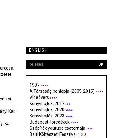
ENGLISH
OK
harcosa,
szetet
1997
>>>>
A Társaság honlapja (2005-2015)
>>>>
Videóvers
>>>>
hnikai
Könyvhajlék, 2017
>>>
Könyvhajlék, 2020
>>>>
nyi Kar,
Könyvhajlék, 2023
>>>>
Budapest-töredékek
>>>>
i Kar,
Szépírók youtube csatornája
>>>
Balti Költészeti Fesztivál
1.
2.
3.