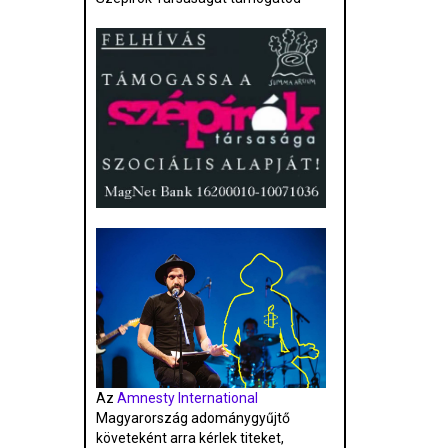
Az
Amnesty International
Magyarország adománygyűjtő
követeként arra kérlek titeket,