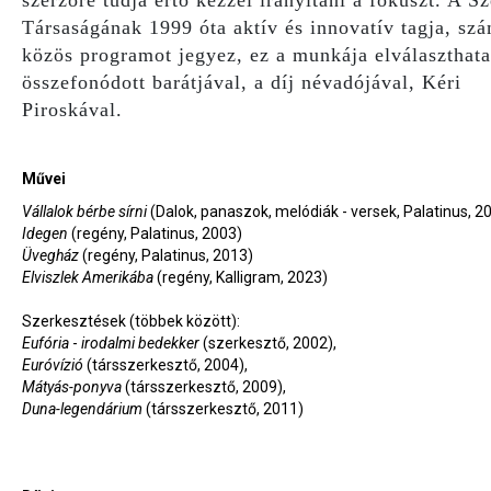
szerzőre tudja értő kézzel irányítani a fókuszt. A S
Társaságának 1999 óta aktív és innovatív tagja, sz
közös programot jegyez, ez a munkája elválaszthata
összefonódott barátjával, a díj névadójával, Kéri
Piroskával.
Művei
Vállalok bérbe sírni
(Dalok, panaszok, melódiák - versek, Palatinus, 2
Idegen
(regény, Palatinus, 2003)
Üvegház
(regény, Palatinus, 2013)
Elviszlek Amerikába
(regény, Kalligram, 2023)
Szerkesztések (többek között):
Eufória
-
irodalmi bedekker
(szerkesztő, 2002),
Euróvízió
(társszerkesztő, 2004),
Mátyás-ponyva
(társszerkesztő, 2009),
Duna-legendárium
(társszerkesztő, 2011)