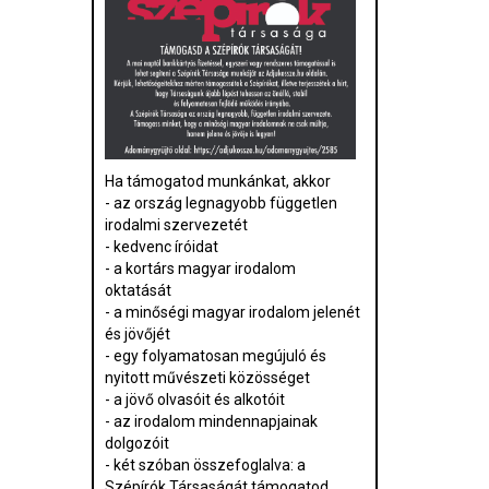
Ha támogatod munkánkat, akkor
- az ország legnagyobb független
irodalmi szervezetét
- kedvenc íróidat
- a kortárs magyar irodalom
oktatását
- a minőségi magyar irodalom jelenét
és jövőjét
- egy folyamatosan megújuló és
nyitott művészeti közösséget
- a jövő olvasóit és alkotóit
- az irodalom mindennapjainak
dolgozóit
- két szóban összefoglalva: a
Szépírók Társaságát támogatod