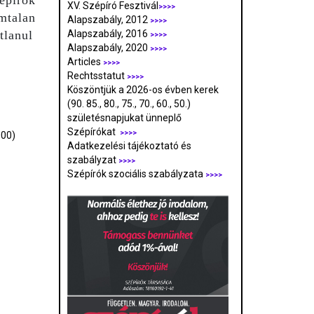
zépírók
XV. Szépíró Fesztivál
>>>>
ámtalan
Alapszabály, 2012
>>>>
tlanul
Alapszabály, 2016
>>>>
Alapszabály, 2020
>>>>
Articles
>>>>
Rechtsstatut
>>>>
Köszöntjük a 2026-os évben kerek
(90. 85., 80., 75., 70., 60., 50.)
születésnapjukat ünneplő
Szépírókat
>>>>
000)
Adatkezelési tájékoztató és
szabályzat
>>>
>
Szépírók szociális szabályzata
>>>>