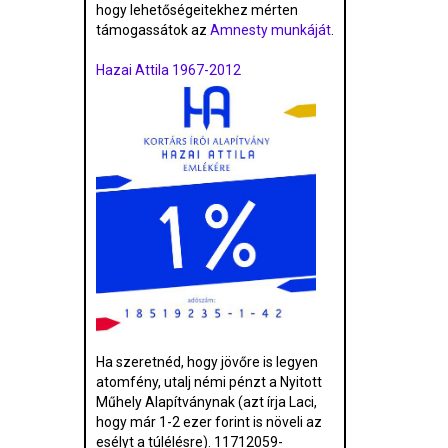
hogy lehetőségeitekhez mérten
támogassátok az
Amnesty munkáját
.
Hazai Attila 1967-2012
Ha szeretnéd, hogy jövőre is legyen
atomfény, utalj némi pénzt a Nyitott
Műhely Alapítványnak (azt írja Laci,
hogy már 1-2 ezer forint is növeli az
esélyt a túlélésre). 11712059-