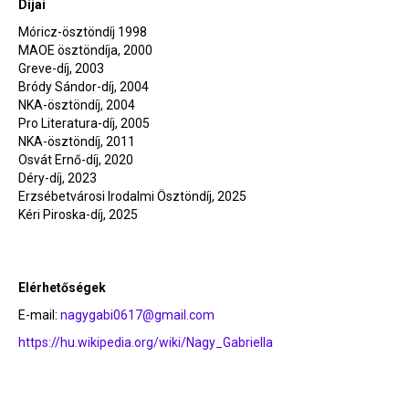
Díjai
Móricz-ösztöndíj 1998
MAOE ösztöndíja, 2000
Greve-díj, 2003
Bródy Sándor-díj, 2004
NKA-ösztöndíj, 2004
Pro Literatura-díj, 2005
NKA-ösztöndíj, 2011
Osvát Ernő-díj, 2020
Déry-díj, 2023
Erzsébetvárosi Irodalmi Ösztöndíj, 2025
Kéri Piroska-díj, 2025
Elérhetőségek
E-mail:
nagygabi0617@gmail.com
https://hu.wikipedia.org/wiki/Nagy_Gabriella