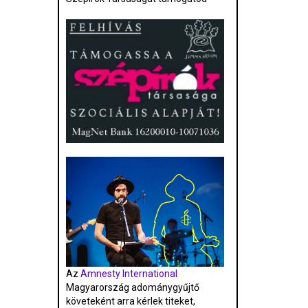
Az
Amnesty International
Magyarország adománygyűjtő
követeként arra kérlek titeket,