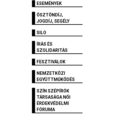
ESEMÉNYEK
ÖSZTÖNDÍJ,
JOGDÍJ, SEGÉLY
SILO
ÍRÁS ÉS
SZOLIDARITÁS
FESZTIVÁLOK
NEMZETKÖZI
EGYÜTTMŰKÖDÉS
SZÍN SZÉPÍRÓK
TÁRSASÁGA NŐI
ÉRDEKVÉDELMI
FÓRUMA