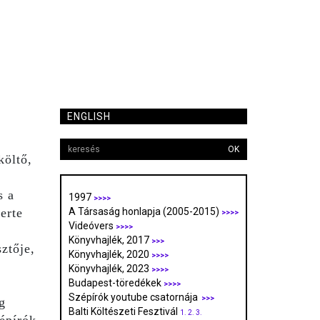
ENGLISH
OK
költő,
s a
1997
>>>>
erte
A Társaság honlapja (2005-2015)
>>>>
Videóvers
>>>>
Könyvhajlék, 2017
>>>
ztője,
Könyvhajlék, 2020
>>>>
Könyvhajlék, 2023
>>>>
Budapest-töredékek
>>>>
Szépírók youtube csatornája
>>>
g
Balti Költészeti Fesztivál
1.
2.
3.