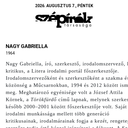
2026. AUGUSZTUS 7., PÉNTEK
NAGY GABRIELLA
1964
Nagy Gabriella, író, szerkesztő, irodalomszervező, 
kritikus, a Litera irodalmi portál főszerkesztője.
Irodalomszervezőként és szerkesztőként a szakma é
közönség a Műcsarnokban, 1994 és 2012 között ism
meg. Meghatározó egyénisége volt a József Attila
Körnek, a
Törökfürdő
című lapnak, melynek szerkes
később 2000–2001 között főszerkesztője volt. Saját
irodalmi munkássága mellett több generáció
kritikusainak, irodalmárainak fogja a kezét, rengete