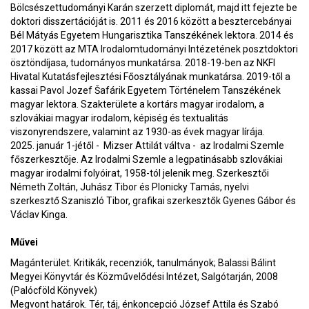
Bölcsészettudományi Karán szerzett diplomát, majd itt fejezte be
doktori disszertációját is. 2011 és 2016 között a besztercebányai
Bél Mátyás Egyetem Hungarisztika Tanszékének lektora. 2014 és
2017 között az MTA Irodalomtudományi Intézetének posztdoktori
ösztöndíjasa, tudományos munkatársa. 2018-19-ben az NKFI
Hivatal Kutatásfejlesztési Főosztályának munkatársa. 2019-től a
kassai Pavol Jozef Šafárik Egyetem Történelem Tanszékének
magyar lektora. Szakterülete a kortárs magyar irodalom, a
szlovákiai magyar irodalom, képiség és textualitás
viszonyrendszere, valamint az 1930-as évek magyar lírája.
2025. január 1-jétől - Mizser Attilát váltva - az Irodalmi Szemle
főszerkesztője. Az Irodalmi Szemle a legpatinásabb szlovákiai
magyar irodalmi folyóirat, 1958-tól jelenik meg. Szerkesztői
Németh Zoltán, Juhász Tibor és Plonicky Tamás, nyelvi
szerkesztő Szaniszló Tibor, grafikai szerkesztők Gyenes Gábor és
Václav Kinga.
Művei
Magánterület. Kritikák, recenziók, tanulmányok; Balassi Bálint
Megyei Könyvtár és Közművelődési Intézet, Salgótarján, 2008
(Palócföld Könyvek)
Megvont határok. Tér, táj, énkoncepció József Attila és Szabó