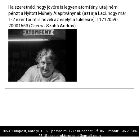
Ha szeretnéd, hogy jövőre is legyen atomfény, utalj némi
pénzt a Nyitott Műhely Alapítványnak (azt írja Laci, hogy már
1-2 ezer forint is növeli az esélyt a túlélésre). 11712059-
20001663 (Cserna-Szabó András)
1053 Budapest, Károlyi u. 16. - postacím: 1277 Budapest, Pf. 86. - mobil: +36 20 286
95 15 - szepiroktarsasaga@gmail.com