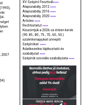
XV. Szépíró Fesztivál
>>>>
ól
Alapszabály, 2012
>>>>
(1993),
Alapszabály, 2016
>>>>
kás
Alapszabály, 2020
>>>>
04-
Articles
>>>>
ységet
Rechtsstatut
>>>>
lyben.
Köszöntjük a 2026-os évben kerek
an
(90. 85., 80., 75., 70., 60., 50.)
születésnapjukat ünneplő
Szépírókat
>>>>
Adatkezelési tájékoztató és
szabályzat
>>>
>
y, 2007
Szépírók szociális szabályzata
>>>>
04)