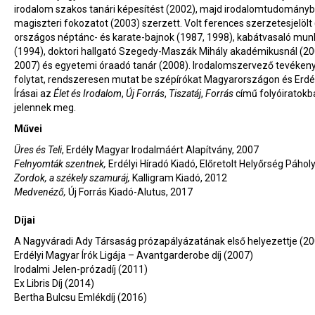
irodalom szakos tanári képesítést (2002), majd irodalomtudományb
magiszteri fokozatot (2003) szerzett. Volt ferences szerzetesjelölt 
országos néptánc- és karate-bajnok (1987, 1998), kabátvasaló mun
(1994), doktori hallgató Szegedy-Maszák Mihály akadémikusnál (20
2007) és egyetemi óraadó tanár (2008). Irodalomszervező tevéken
folytat, rendszeresen mutat be szépírókat Magyarországon és Erdé
Írásai az
Élet és Irodalom
,
Új Forrás
,
Tiszatáj
,
Forrás
című folyóiratokb
jelennek meg.
Művei
Üres és Teli
, Erdély Magyar Irodalmáért Alapítvány, 2007
Felnyomták szentnek,
Erdélyi Híradó Kiadó, Előretolt Helyőrség Páhol
Zordok, a székely szamuráj,
Kalligram Kiadó, 2012
Medvenéző,
Új Forrás Kiadó-Alutus, 2017
Díjai
A Nagyváradi Ady Társaság prózapályázatának első helyezettje (20
Erdélyi Magyar Írók Ligája – Avantgarderobe díj (2007)
Irodalmi Jelen-prózadíj (2011)
Ex Libris Díj (2014)
Bertha Bulcsu Emlékdíj (2016)