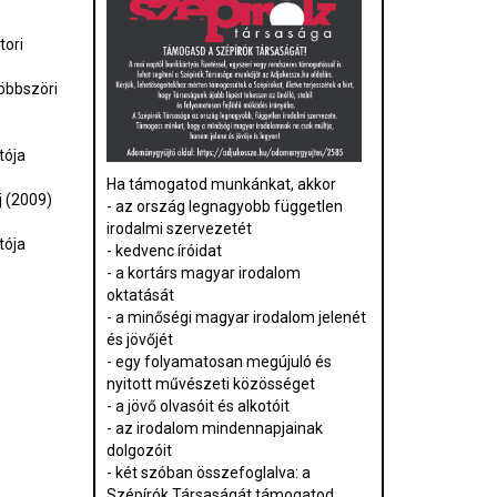
ori
öbbszöri
tója
Ha támogatod munkánkat, akkor
j (2009)
- az ország legnagyobb független
irodalmi szervezetét
tója
- kedvenc íróidat
- a kortárs magyar irodalom
oktatását
- a minőségi magyar irodalom jelenét
és jövőjét
- egy folyamatosan megújuló és
nyitott művészeti közösséget
- a jövő olvasóit és alkotóit
- az irodalom mindennapjainak
dolgozóit
- két szóban összefoglalva: a
Szépírók Társaságát támogatod