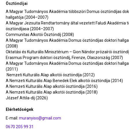
Ösztöndíjai
A Magyar Tudományos Akadémia többszöri Domus ösztöndíjas dokt
hallgatója (2004–2007)
A Magyar Jezsuita Rendtartomány által vezetett Faludi Akadémia t
ösztöndíjasa (2004–2007)
Communitas Alkotói Ösztöndíj (2008)
A Magyar Tudományos Akadémia Domus ösztöndíjas doktori hallga
(2008)
Oktatási és Kulturális Minisztérium – Gion Nándor prózaírói ösztöndí
Erasmus Program doktori ösztöndíj, Firenze, Olaszország (2007)
A Magyar Tudományos Akadémia Domus ösztöndíjas doktori hallga
(2011)
Nemzeti Kulturális Alap alkotói ösztöndíja (2012)
A Nemzeti Kulturális Alap Benedek Elek alkotói ösztöndíja (2014)
A Nemzeti Kulturális Alap alkotói ösztöndíja (2016)
A Nemzeti Kulturális Alap alkotói ösztöndíja (2018)
József Attila-díj (2026)
Elérhetőségek
E-mail:
muranyiso@gmail.com
0670 205 99 31