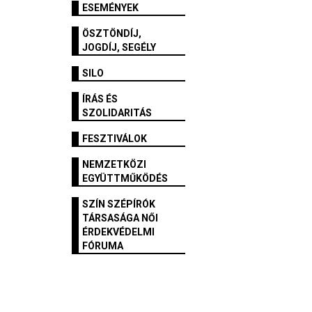
ESEMÉNYEK
ÖSZTÖNDÍJ,
JOGDÍJ, SEGÉLY
SILO
ÍRÁS ÉS
SZOLIDARITÁS
FESZTIVÁLOK
NEMZETKÖZI
EGYÜTTMŰKÖDÉS
SZÍN SZÉPÍRÓK
TÁRSASÁGA NŐI
ÉRDEKVÉDELMI
FÓRUMA