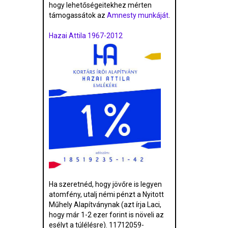
hogy lehetőségeitekhez mérten
támogassátok az
Amnesty munkáját
.
Hazai Attila 1967-2012
Ha szeretnéd, hogy jövőre is legyen
atomfény, utalj némi pénzt a Nyitott
Műhely Alapítványnak (azt írja Laci,
hogy már 1-2 ezer forint is növeli az
esélyt a túlélésre). 11712059-