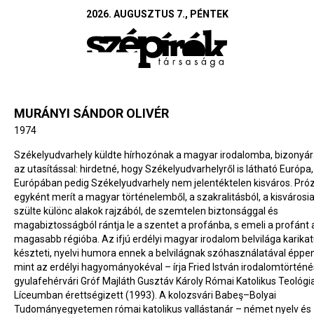
2026. AUGUSZTUS 7., PÉNTEK
MURÁNYI SÁNDOR OLIVÉR
1974
Székelyudvarhely küldte hírhozónak a magyar irodalomba, bizonyár
az utasítással: hirdetné, hogy Székelyudvarhelyről is látható Európa,
Európában pedig Székelyudvarhely nem jelentéktelen kisváros. Pró
egyként merít a magyar történelemből, a szakralitásból, a kisvárosi
szülte különc alakok rajzából, de szemtelen biztonsággal és
magabiztosságból rántja le a szentet a profánba, s emeli a profánt 
magasabb régióba. Az ifjú erdélyi magyar irodalom belvilága karika
készteti, nyelvi humora ennek a belvilágnak szóhasználatával éppen
mint az erdélyi hagyományokéval – írja Fried István irodalomtörténé
gyulafehérvári Gróf Majláth Gusztáv Károly Római Katolikus Teológia
Líceumban érettségizett (1993). A kolozsvári Babeş–Bolyai
Tudományegyetemen római katolikus vallástanár – német nyelv és