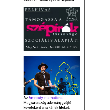
Az
Amnesty International
Magyarország adománygyűjtő
követeként arra kérlek titeket,