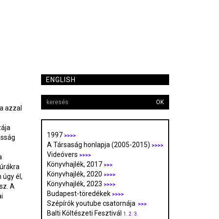
ENGLISH
OK
a azzal
zája
1997
>>>>
asság
A Társaság honlapja (2005-2015)
>>>>
Videóvers
>>>>
a
Könyvhajlék, 2017
>>>
túrákra
Könyvhajlék, 2020
>>>>
 úgy él,
Könyvhajlék, 2023
>>>>
sz. A
Budapest-töredékek
>>>>
i
Szépírók youtube csatornája
>>>
Balti Költészeti Fesztivál
1.
2.
3.