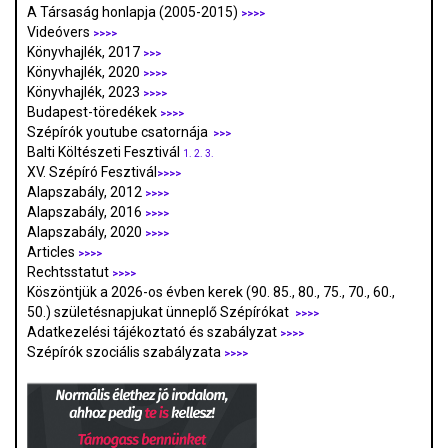
A Társaság honlapja (2005-2015)
>>>>
Videóvers
>>>>
Könyvhajlék, 2017
>>>
Könyvhajlék, 2020
>>>>
Könyvhajlék, 2023
>>>>
Budapest-töredékek
>>>>
Szépírók youtube csatornája
>>>
Balti Költészeti Fesztivál
1.
2.
3.
XV. Szépíró Fesztivál
>>>>
Alapszabály, 2012
>>>>
Alapszabály, 2016
>>>>
Alapszabály, 2020
>>>>
Articles
>>>>
Rechtsstatut
>>>>
Köszöntjük a 2026-os évben kerek (90. 85., 80., 75., 70., 60.,
50.) születésnapjukat ünneplő Szépírókat
>>>>
Adatkezelési tájékoztató és szabályzat
>>>
>
Szépírók szociális szabályzata
>>>>