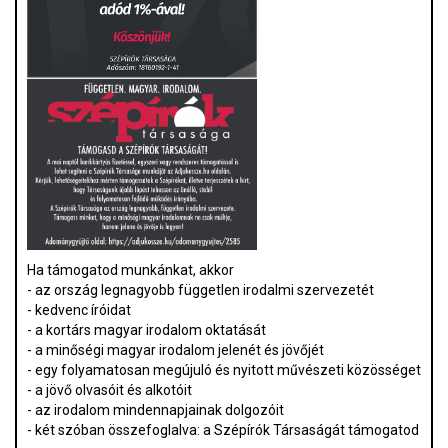
Ha támogatod munkánkat, akkor
- az ország legnagyobb független irodalmi szervezetét
- kedvenc íróidat
- a kortárs magyar irodalom oktatását
- a minőségi magyar irodalom jelenét és jövőjét
- egy folyamatosan megújuló és nyitott művészeti közösséget
- a jövő olvasóit és alkotóit
- az irodalom mindennapjainak dolgozóit
- két szóban összefoglalva: a Szépírók Társaságát támogatod