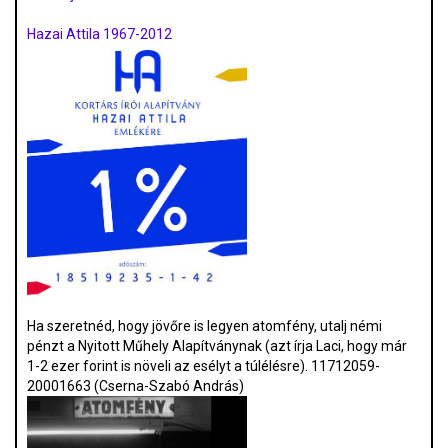
Hazai Attila 1967-2012
Ha szeretnéd, hogy jövőre is legyen atomfény, utalj némi
pénzt a Nyitott Műhely Alapítványnak (azt írja Laci, hogy már
1-2 ezer forint is növeli az esélyt a túlélésre). 11712059-
20001663 (Cserna-Szabó András)