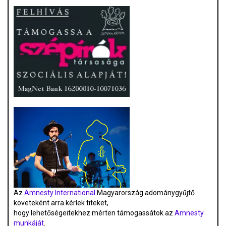
Az
Amnesty International
Magyarország adománygyűjtő
követeként arra kérlek titeket,
hogy lehetőségeitekhez mérten támogassátok az
Amnesty
munkáját
.