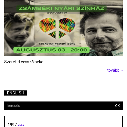
Szeretet vessző béke
tovább >
ENGLISH
OK
1997
>>>>