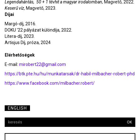
Legendahántás, 50 + 1 tévhit a magyar irodalomban,
Magvető, 2022.
Keserű víz,
Magvető, 2023.
Díjai
Margó-díj, 2016.
DOKU '22 pályázat különdíja, 2022.
Litera-díj, 2023.
Artisjus Díj, próza, 2024
Elérhetőségek
E-mail:
mirobert22@gmail.com
https://btk.pte.hu/hu/munkatarsak/dr-habil-milbacher-robert-phd
https://www.facebook.com/milbacher.robert/
ENGLISH
OK