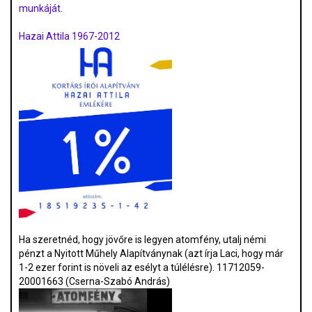
munkáját
.
Hazai Attila 1967-2012
Ha szeretnéd, hogy jövőre is legyen atomfény, utalj némi
pénzt a Nyitott Műhely Alapítványnak (azt írja Laci, hogy már
1-2 ezer forint is növeli az esélyt a túlélésre). 11712059-
20001663 (Cserna-Szabó András)