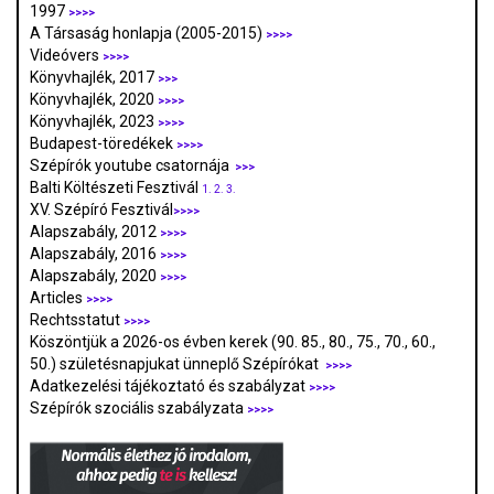
1997
>>>>
A Társaság honlapja (2005-2015)
>>>>
Videóvers
>>>>
Könyvhajlék, 2017
>>>
Könyvhajlék, 2020
>>>>
Könyvhajlék, 2023
>>>>
Budapest-töredékek
>>>>
Szépírók youtube csatornája
>>>
Balti Költészeti Fesztivál
1.
2.
3.
XV. Szépíró Fesztivál
>>>>
Alapszabály, 2012
>>>>
Alapszabály, 2016
>>>>
Alapszabály, 2020
>>>>
Articles
>>>>
Rechtsstatut
>>>>
Köszöntjük a 2026-os évben kerek (90. 85., 80., 75., 70., 60.,
50.) születésnapjukat ünneplő Szépírókat
>>>>
Adatkezelési tájékoztató és szabályzat
>>>
>
Szépírók szociális szabályzata
>>>>