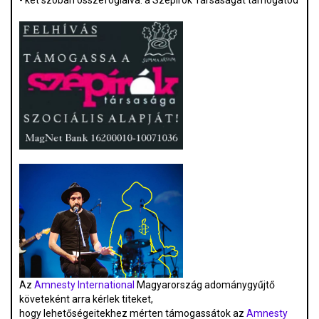
- két szóban összefoglalva: a Szépírók Társaságát támogatod
Az
Amnesty International
Magyarország adománygyűjtő
követeként arra kérlek titeket,
hogy lehetőségeitekhez mérten támogassátok az
Amnesty