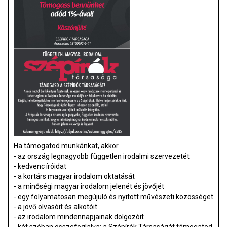
Ha támogatod munkánkat, akkor
- az ország legnagyobb független irodalmi szervezetét
- kedvenc íróidat
- a kortárs magyar irodalom oktatását
- a minőségi magyar irodalom jelenét és jövőjét
- egy folyamatosan megújuló és nyitott művészeti közösséget
- a jövő olvasóit és alkotóit
- az irodalom mindennapjainak dolgozóit