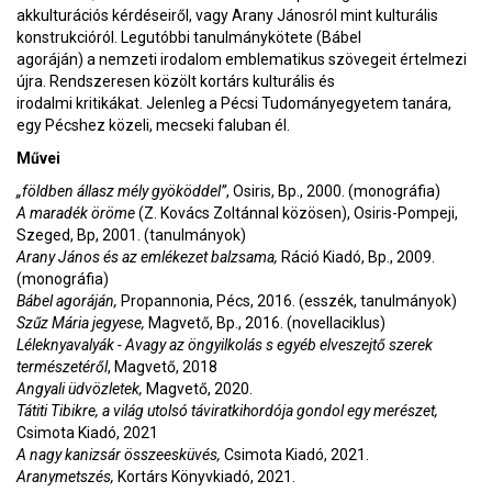
akkulturációs kérdéseiről, vagy Arany Jánosról mint kulturális
konstrukcióról. Legutóbbi tanulmánykötete (Bábel
agoráján) a nemzeti irodalom emblematikus szövegeit értelmezi
újra. Rendszeresen közölt kortárs kulturális és
irodalmi kritikákat. Jelenleg a Pécsi Tudományegyetem tanára,
egy Pécshez közeli, mecseki faluban él.
Művei
„földben állasz mély gyököddel”
, Osiris, Bp., 2000. (monográfia)
A maradék öröme
(Z. Kovács Zoltánnal közösen), Osiris-Pompeji,
Szeged, Bp, 2001. (tanulmányok)
Arany János és az emlékezet balzsama,
Ráció Kiadó, Bp., 2009.
(monográfia)
Bábel agoráján,
Propannonia, Pécs, 2016. (esszék, tanulmányok)
Szűz Mária jegyese,
Magvető, Bp., 2016. (novellaciklus)
Léleknyavalyák - Avagy az öngyilkolás s egyéb elveszejtő szerek
természetéről
, Magvető, 2018
Angyali üdvözletek,
Magvető, 2020.
Tátiti Tibikre, a világ utolsó táviratkihordója gondol egy merészet,
Csimota Kiadó, 2021
A nagy kanizsár összeesküvés,
Csimota Kiadó, 2021.
Aranymetszés,
Kortárs Könyvkiadó, 2021.