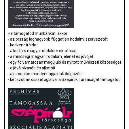
Ha támogatod munkánkat, akkor
- az ország legnagyobb független irodalmi szervezetét
- kedvenc íróidat
- a kortárs magyar irodalom oktatását
- a minőségi magyar irodalom jelenét és jövőjét
- egy folyamatosan megújuló és nyitott művészeti közösséget
- a jövő olvasóit és alkotóit
- az irodalom mindennapjainak dolgozóit
- két szóban összefoglalva: a Szépírók Társaságát támogatod