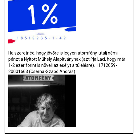
Ha szeretnéd, hogy jövőre is legyen atomfény, utalj némi
pénzt a Nyitott Műhely Alapítványnak (azt írja Laci, hogy már
1-2 ezer forint is növeli az esélyt a túlélésre). 11712059-
20001663 (Cserna-Szabó András)