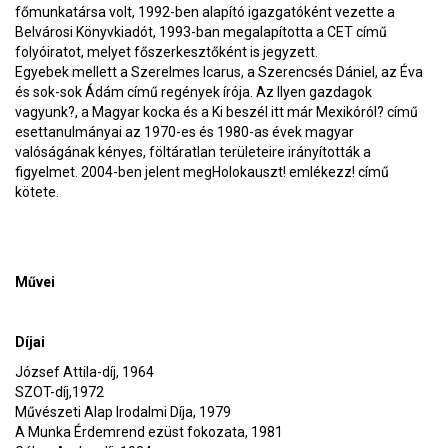
főmunkatársa volt, 1992-ben alapító igazgatóként vezette a
Belvárosi Könyvkiadót, 1993-ban megalapította a CET című
folyóiratot, melyet főszerkesztőként is jegyzett.
Egyebek mellett a Szerelmes Icarus, a Szerencsés Dániel, az Éva
és sok-sok Ádám című regények írója. Az Ilyen gazdagok
vagyunk?, a Magyar kocka és a Ki beszél itt már Mexikóról? című
esettanulmányai az 1970-es és 1980-as évek magyar
valóságának kényes, föltáratlan területeire irányították a
figyelmet. 2004-ben jelent megHolokauszt! emlékezz! című
kötete.
Művei
Díjai
József Attila-díj, 1964
SZOT-díj,1972
Művészeti Alap Irodalmi Díja, 1979
A Munka Érdemrend ezüst fokozata, 1981