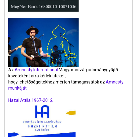
Az
Amnesty International
Magyarország adománygyűjtő
követeként arra kérlek titeket,
hogy lehetőségeitekhez mérten támogassátok az
Amnesty
munkáját
.
Hazai Attila 1967-2012