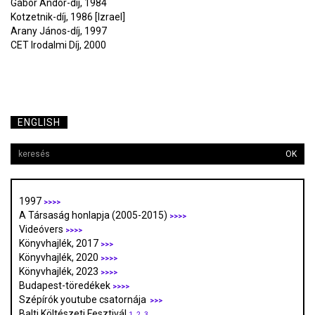
Gábor Andor-díj, 1984
Kotzetnik-díj, 1986 [Izrael]
Arany János-díj, 1997
CET Irodalmi Díj, 2000
ENGLISH
OK
1997
>>>>
A Társaság honlapja (2005-2015)
>>>>
Videóvers
>>>>
Könyvhajlék, 2017
>>>
Könyvhajlék, 2020
>>>>
Könyvhajlék, 2023
>>>>
Budapest-töredékek
>>>>
Szépírók youtube csatornája
>>>
Balti Költészeti Fesztivál
1.
2.
3.