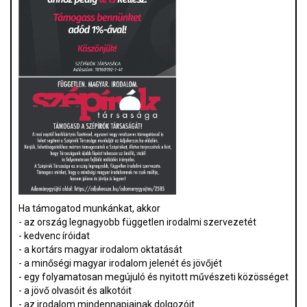
Ha támogatod munkánkat, akkor
- az ország legnagyobb független irodalmi szervezetét
- kedvenc íróidat
- a kortárs magyar irodalom oktatását
- a minőségi magyar irodalom jelenét és jövőjét
- egy folyamatosan megújuló és nyitott művészeti közösséget
- a jövő olvasóit és alkotóit
- az irodalom mindennapjainak dolgozóit