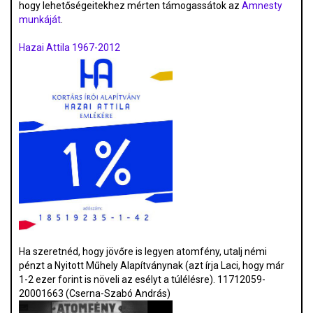
hogy lehetőségeitekhez mérten támogassátok az
Amnesty
munkáját
.
Hazai Attila 1967-2012
Ha szeretnéd, hogy jövőre is legyen atomfény, utalj némi
pénzt a Nyitott Műhely Alapítványnak (azt írja Laci, hogy már
1-2 ezer forint is növeli az esélyt a túlélésre). 11712059-
20001663 (Cserna-Szabó András)