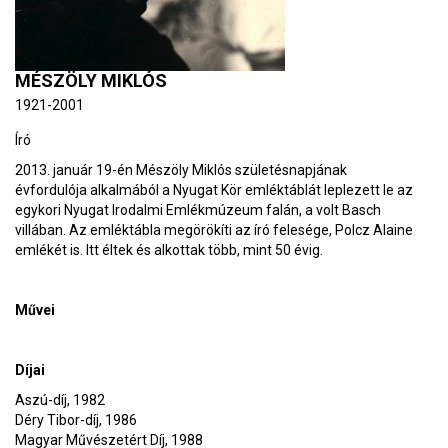
MÉSZÖLY MIKLÓS
1921-2001
Író
2013. január 19-én Mészöly Miklós születésnapjának
évfordulója alkalmából a Nyugat Kör emléktáblát leplezett le az
egykori Nyugat Irodalmi Emlékmúzeum falán, a volt Basch
villában. Az emléktábla megörökíti az író felesége, Polcz Alaine
emlékét is. Itt éltek és alkottak több, mint 50 évig.
Művei
Díjai
Aszú-díj, 1982
Déry Tibor-díj, 1986
Magyar Művészetért Díj, 1988