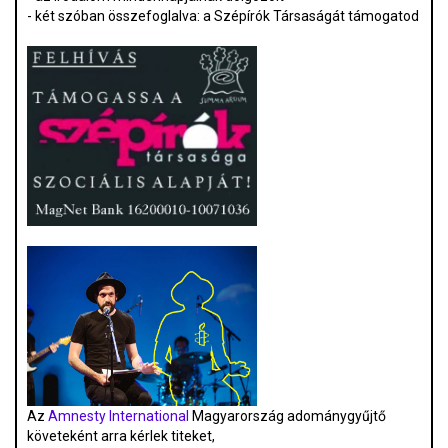
- két szóban összefoglalva: a Szépírók Társaságát támogatod
Az
Amnesty International
Magyarország adománygyűjtő
követeként arra kérlek titeket,