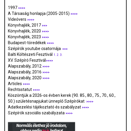
1997
>>>>
A Társaság honlapja (2005-2015)
>>>>
Videóvers
>>>>
Könyvhajlék, 2017
>>>
Könyvhajlék, 2020
>>>>
Könyvhajlék, 2023
>>>>
Budapest-töredékek
>>>>
Szépírók youtube csatornája
>>>
Balti Költészeti Fesztivál
1.
2.
3.
XV. Szépíró Fesztivál
>>>>
Alapszabály, 2012
>>>>
Alapszabály, 2016
>>>>
Alapszabály, 2020
>>>>
Articles
>>>>
Rechtsstatut
>>>>
Köszöntjük a 2026-os évben kerek (90. 85., 80., 75., 70., 60.,
50.) születésnapjukat ünneplő Szépírókat
>>>>
Adatkezelési tájékoztató és szabályzat
>>>
>
Szépírók szociális szabályzata
>>>>