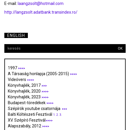
E-mail:
laangzsolt@hotmail.com
http://langzsolt.adatbank.transindex.ro/
ENGLISH
OK
1997
>>>>
A Társaság honlapja (2005-2015)
>>>>
Videóvers
>>>>
Könyvhajlék, 2017
>>>
Könyvhajlék, 2020
>>>>
Könyvhajlék, 2023
>>>>
Budapest-töredékek
>>>>
Szépírók youtube csatornája
>>>
Balti Költészeti Fesztivál
1.
2.
3.
XV. Szépíró Fesztivál
>>>>
Alapszabály, 2012
>>>>