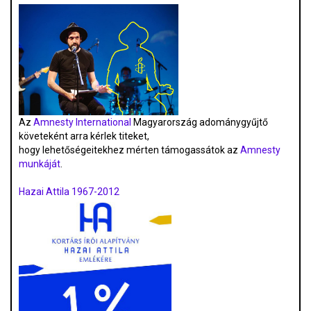
Az
Amnesty International
Magyarország adománygyűjtő
követeként arra kérlek titeket,
hogy lehetőségeitekhez mérten támogassátok az
Amnesty
munkáját
.
Hazai Attila 1967-2012