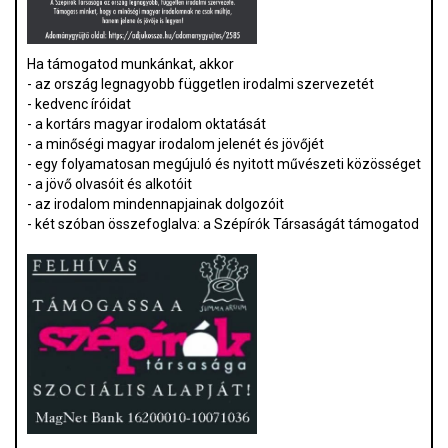
Ha támogatod munkánkat, akkor
- az ország legnagyobb független irodalmi szervezetét
- kedvenc íróidat
- a kortárs magyar irodalom oktatását
- a minőségi magyar irodalom jelenét és jövőjét
- egy folyamatosan megújuló és nyitott művészeti közösséget
- a jövő olvasóit és alkotóit
- az irodalom mindennapjainak dolgozóit
- két szóban összefoglalva: a Szépírók Társaságát támogatod