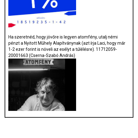
Ha szeretnéd, hogy jövőre is legyen atomfény, utalj némi
pénzt a Nyitott Műhely Alapítványnak (azt írja Laci, hogy már
1-2 ezer forint is növeli az esélyt a túlélésre). 11712059-
20001663 (Cserna-Szabó András)