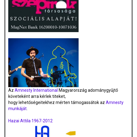
Az
Amnesty International
Magyarország adománygyűjtő
követeként arra kérlek titeket,
hogy lehetőségeitekhez mérten támogassátok az
Amnesty
munkáját
.
Hazai Attila 1967-2012