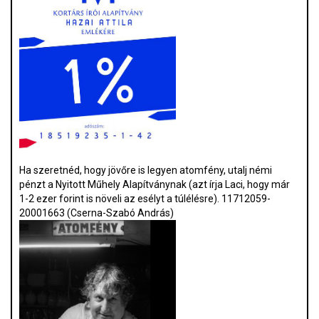
Ha szeretnéd, hogy jövőre is legyen atomfény, utalj némi
pénzt a Nyitott Műhely Alapítványnak (azt írja Laci, hogy már
1-2 ezer forint is növeli az esélyt a túlélésre). 11712059-
20001663 (Cserna-Szabó András)