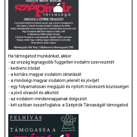
Ha támogatod munkánkat, akkor
- az ország legnagyobb független irodalmi szervezetét
- kedvenc íróidat
- a kortárs magyar irodalom oktatását
- a minőségi magyar irodalom jelenét és jövőjét
- egy folyamatosan megújuló és nyitott művészeti közösséget
- a jövő olvasóit és alkotóit
- az irodalom mindennapjainak dolgozóit
- két szóban összefoglalva: a Szépírók Társaságát támogatod