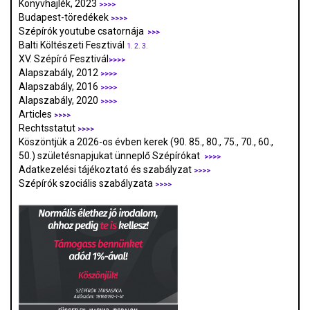
Könyvhajlék, 2023
>>>>
Budapest-töredékek
>>>>
Szépírók youtube csatornája
>>>
Balti Költészeti Fesztivál
1.
2.
3.
XV. Szépíró Fesztivál
>>>>
Alapszabály, 2012
>>>>
Alapszabály, 2016
>>>>
Alapszabály, 2020
>>>>
Articles
>>>>
Rechtsstatut
>>>>
Köszöntjük a 2026-os évben kerek (90. 85., 80., 75., 70., 60.,
50.) születésnapjukat ünneplő Szépírókat
>>>>
Adatkezelési tájékoztató és szabályzat
>>>
>
Szépírók szociális szabályzata
>>>>