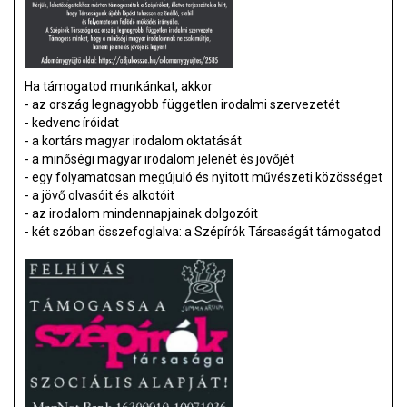
Ha támogatod munkánkat, akkor
- az ország legnagyobb független irodalmi szervezetét
- kedvenc íróidat
- a kortárs magyar irodalom oktatását
- a minőségi magyar irodalom jelenét és jövőjét
- egy folyamatosan megújuló és nyitott művészeti közösséget
- a jövő olvasóit és alkotóit
- az irodalom mindennapjainak dolgozóit
- két szóban összefoglalva: a Szépírók Társaságát támogatod