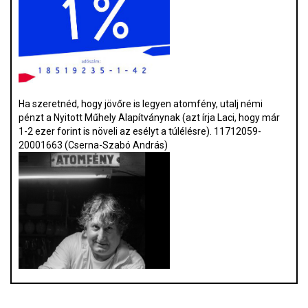
Ha szeretnéd, hogy jövőre is legyen atomfény, utalj némi
pénzt a Nyitott Műhely Alapítványnak (azt írja Laci, hogy már
1-2 ezer forint is növeli az esélyt a túlélésre). 11712059-
20001663 (Cserna-Szabó András)