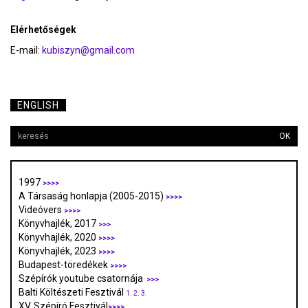
Elérhetőségek
E-mail:
kubiszyn@gmail.com
ENGLISH
OK
1997
>>>>
A Társaság honlapja (2005-2015)
>>>>
Videóvers
>>>>
Könyvhajlék, 2017
>>>
Könyvhajlék, 2020
>>>>
Könyvhajlék, 2023
>>>>
Budapest-töredékek
>>>>
Szépírók youtube csatornája
>>>
Balti Költészeti Fesztivál
1.
2.
3.
XV. Szépíró Fesztivál
>>>>