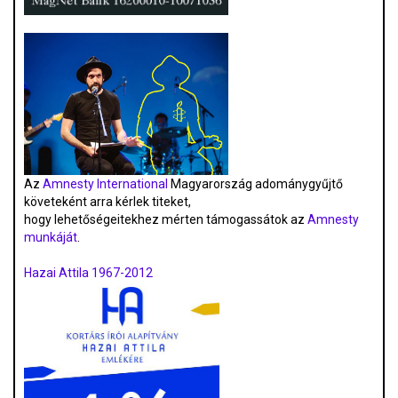
Az
Amnesty International
Magyarország adománygyűjtő
követeként arra kérlek titeket,
hogy lehetőségeitekhez mérten támogassátok az
Amnesty
munkáját
.
Hazai Attila 1967-2012