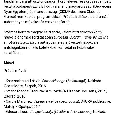
tanulmányai alatt ösztöndíjasként két féléves részképzésben vett
részt a budapesti ELTE BTK-n, valamint magyarországi (Debreceni
Nyári Egyetem) és franciaországi (CICMF des Lions Clubs de
France) nemzetközi programokban. Prózát, költészetet, drámát,
tudományos műveket és esszéket fordít.
Számos kortárs magyar és francia, valamint frankofón költő
műve jelent meg fordításában a
Poezija, Quorum, Tema, Književna
smotra
és
Europski glasnik
irodalmi és művészeti lapokban,
antológiákban, önálló kötetekben és irodalmi fesztiválok
keretében.
Művei
Prózai művek
-
Krasznahorkai László:
Sotonski tango
(
Sátántangó
), Naklada
OceanMore, Zagreb, 2016
-
Szabó Magda: Trenutak:
Kreuzaida
(A Pillanat: Creusais), V.B.Z.,
Zagreb, 2016
-
Carole Martinez:
Vezeno srce (Le coeur cousu
), SHURA publikacije,
Matulji – Opatija, 2017
-
Édouard Louis:
Povijest nasilja (L'histoire de la violence),
Naklada