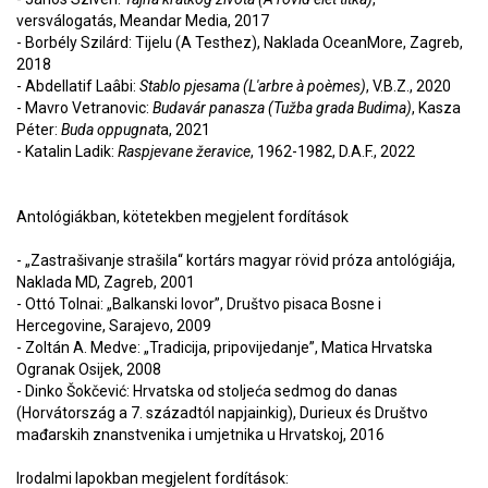
versválogatás, Meandar Media, 2017
-
Borbély Szilárd: Tijelu (A Testhez), Naklada OceanMore, Zagreb,
2018
-
Abdellatif Laâbi:
Stablo pjesama (L'arbre à poèmes)
, V.B.Z., 2020
-
Mavro Vetranovic:
Budavár panasza (Tužba grada Budima)
, Kasza
Péter:
Buda oppugnat
a, 2021
-
Katalin Ladik:
Raspjevane žeravice
, 1962-1982, D.A.F., 2022
Antológiákban, kötetekben megjelent fordítások
-
„Zastrašivanje strašila“ kortárs magyar rövid próza antológiája,
Naklada MD, Zagreb, 2001
-
Ottó Tolnai: „Balkanski lovor”, Društvo pisaca Bosne i
Hercegovine, Sarajevo, 2009
-
Zoltán A. Medve: „Tradicija, pripovijedanje”, Matica Hrvatska
Ogranak Osijek, 2008
-
Dinko Šokčević: Hrvatska od stoljeća sedmog do danas
(Horvátország a 7. századtól napjainkig), Durieux és Društvo
mađarskih znanstvenika i umjetnika u Hrvatskoj, 2016
Irodalmi lapokban megjelent fordítások: