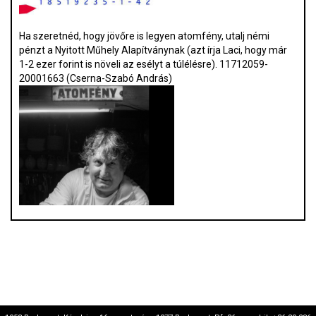
Ha szeretnéd, hogy jövőre is legyen atomfény, utalj némi
pénzt a Nyitott Műhely Alapítványnak (azt írja Laci, hogy már
1-2 ezer forint is növeli az esélyt a túlélésre). 11712059-
20001663 (Cserna-Szabó András)