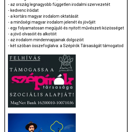
- az ország legnagyobb független irodalmi szervezetét
- kedvenc íróidat
- a kortárs magyar irodalom oktatását
- a minőségi magyar irodalom jelenét és jövőjét
- egy folyamatosan megújuló és nyitott művészeti közösséget
- a jövő olvasóit és alkotóit
- az irodalom mindennapjainak dolgozóit
- két szóban összefoglalva: a Szépírók Társaságát támogatod