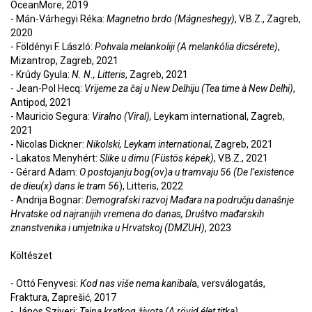
OceanMore, 2019
- Mán-Várhegyi Réka:
Magnetno brdo (Mágneshegy)
, V.B.Z., Zagreb,
2020
-
Földényi F. László:
Pohvala melankoliji (A melankólia dicsérete)
,
Mizantrop, Zagreb, 2021
-
Krúdy Gyula:
N. N., Litteris
, Zagreb, 2021
-
Jean-Pol Hecq:
Vrijeme za čaj u New Delhiju (Tea time à New Delhi)
,
Antipod, 2021
-
Mauricio Segura:
Viralno (Viral),
Leykam international, Zagreb,
2021
-
Nicolas Dickner:
Nikolski, Leykam international
, Zagreb, 2021
-
Lakatos Menyhért:
Slike u dimu (Füstös képek)
, V.B.Z., 2021
-
Gérard Adam:
O postojanju bog(ov)a u tramvaju 56 (De l’existence
de dieu(x) dans le tram 56
), Litteris, 2022
-
Andrija Bognar:
Demografski razvoj Mađara na području današnje
Hrvatske od najranijih vremena do danas, Društvo mađarskih
znanstvenika i umjetnika u Hrvatskoj (DMZUH)
, 2023
Költészet
-
Ottó Fenyvesi:
Kod nas više nema kanibal
a, versválogatás,
Fraktura, Zaprešić, 2017
-
János Sziveri:
Tajna kratkog života (A rövid élet titka)
,