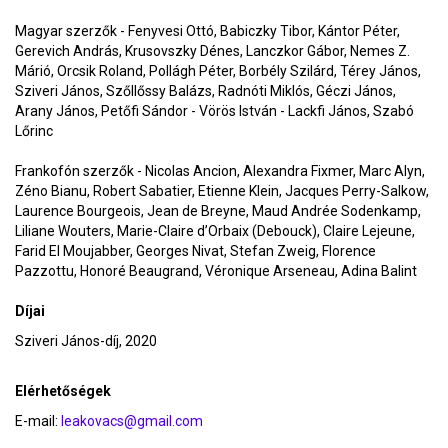
Magyar szerzők - Fenyvesi Ottó, Babiczky Tibor, Kántor Péter,
Gerevich András, Krusovszky Dénes, Lanczkor Gábor, Nemes Z.
Márió, Orcsik Roland, Pollágh Péter, Borbély Szilárd, Térey János,
Sziveri János, Szőllőssy Balázs, Radnóti Miklós, Géczi János,
Arany János, Petőfi Sándor - Vörös István - Lackfi János, Szabó
Lőrinc
Frankofón szerzők - Nicolas Ancion, Alexandra Fixmer, Marc Alyn,
Zéno Bianu, Robert Sabatier, Etienne Klein, Jacques Perry-Salkow,
Laurence Bourgeois, Jean de Breyne, Maud Andrée Sodenkamp,
Liliane Wouters, Marie-Claire d’Orbaix (Debouck), Claire Lejeune,
Farid El Moujabber, Georges Nivat, Stefan Zweig, Florence
Pazzottu, Honoré Beaugrand, Véronique Arseneau, Adina Balint
Díjai
Sziveri János-díj, 2020
Elérhetőségek
E-mail:
leakovacs@gmail.com