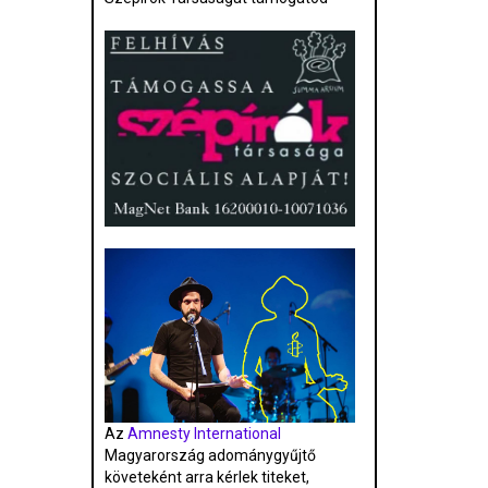
Az
Amnesty International
Magyarország adománygyűjtő
követeként arra kérlek titeket,