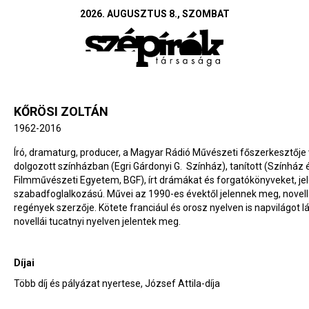
2026. AUGUSZTUS 8., SZOMBAT
KŐRÖSI ZOLTÁN
1962-2016
Író, dramaturg, producer, a Magyar Rádió Művészeti főszerkesztője v
dolgozott színházban (Egri Gárdonyi G. Színház), tanított (Színház 
Filmművészeti Egyetem, BGF), írt drámákat és forgatókönyveket, je
szabadfoglalkozású. Művei az 1990-es évektől jelennek meg, novell
regények szerzője. Kötete franciául és orosz nyelven is napvilágot lá
novellái tucatnyi nyelven jelentek meg.
Díjai
Több díj és pályázat nyertese, József Attila-díja