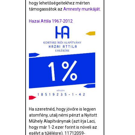
hogy lehetőségeitekhez mérten
támogassátok az
Amnesty munkáját
.
Hazai Attila 1967-2012
Ha szeretnéd, hogy jövőre is legyen
atomfény, utalj némi pénzt a Nyitott
Műhely Alapítványnak (azt írja Laci,
hogy már 1-2 ezer forint is növeli az
esélyt a túlélésre). 11712059-