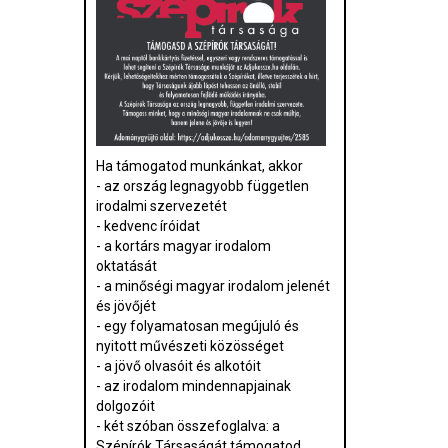
Ha támogatod munkánkat, akkor
- az ország legnagyobb független
irodalmi szervezetét
- kedvenc íróidat
- a kortárs magyar irodalom
oktatását
- a minőségi magyar irodalom jelenét
és jövőjét
- egy folyamatosan megújuló és
nyitott művészeti közösséget
- a jövő olvasóit és alkotóit
- az irodalom mindennapjainak
dolgozóit
- két szóban összefoglalva: a
Szépírók Társaságát támogatod