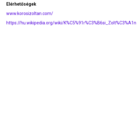
Elérhetőségek
www.korosizoltan.com/
https://hu.wikipedia.org/wiki/K%C5%91r%C3%B6si_Zolt%C3%A1n