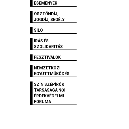
ESEMÉNYEK
ÖSZTÖNDÍJ,
JOGDÍJ, SEGÉLY
SILO
ÍRÁS ÉS
SZOLIDARITÁS
FESZTIVÁLOK
NEMZETKÖZI
EGYÜTTMŰKÖDÉS
SZÍN SZÉPÍRÓK
TÁRSASÁGA NŐI
ÉRDEKVÉDELMI
FÓRUMA