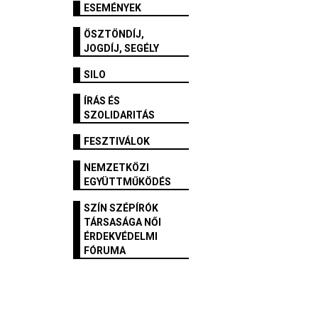
ESEMÉNYEK
ÖSZTÖNDÍJ,
JOGDÍJ, SEGÉLY
SILO
ÍRÁS ÉS
SZOLIDARITÁS
FESZTIVÁLOK
NEMZETKÖZI
EGYÜTTMŰKÖDÉS
SZÍN SZÉPÍRÓK
TÁRSASÁGA NŐI
ÉRDEKVÉDELMI
FÓRUMA