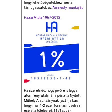
hogy lehetőségeitekhez mérten
támogassátok az
Amnesty munkáját
.
Hazai Attila 1967-2012
Ha szeretnéd, hogy jövőre is legyen
atomfény, utalj némi pénzt a Nyitott
Műhely Alapítványnak (azt írja Laci,
hogy már 1-2 ezer forint is növeli az
esélyt a túlélésre). 11712059-