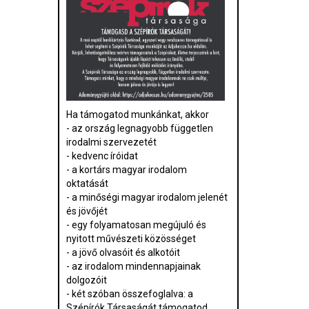
Ha támogatod munkánkat, akkor
- az ország legnagyobb független
irodalmi szervezetét
- kedvenc íróidat
- a kortárs magyar irodalom
oktatását
- a minőségi magyar irodalom jelenét
és jövőjét
- egy folyamatosan megújuló és
nyitott művészeti közösséget
- a jövő olvasóit és alkotóit
- az irodalom mindennapjainak
dolgozóit
- két szóban összefoglalva: a
Szépírók Társaságát támogatod