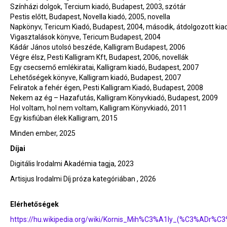
Színházi dolgok, Tercium kiadó, Budapest, 2003, szótár
Pestis előtt, Budapest, Novella kiadó, 2005, novella
Napkönyv, Tericum Kiadó, Budapest, 2004, második, átdolgozott kia
Vigasztalások könyve, Tericum Budapest, 2004
Kádár János utolsó beszéde, Kalligram Budapest, 2006
Végre élsz, Pesti Kalligram Kft, Budapest, 2006, novellák
Egy csecsemő emlékiratai, Kalligram kiadó, Budapest, 2007
Lehetőségek könyve, Kalligram kiadó, Budapest, 2007
Feliratok a fehér égen, Pesti Kalligram Kiadó, Budapest, 2008
Nekem az ég – Hazafutás, Kalligram Könyvkiadó, Budapest, 2009
Hol voltam, hol nem voltam, Kalligram Könyvkiadó, 2011
Egy kisfiúban élek Kalligram, 2015
Minden ember, 2025
Díjai
Digitális Irodalmi Akadémia tagja, 2023
Artisjus Irodalmi Díj próza kategóriában , 2026
Elérhetőségek
https://hu.wikipedia.org/wiki/Kornis_Mih%C3%A1ly_(%C3%ADr%C