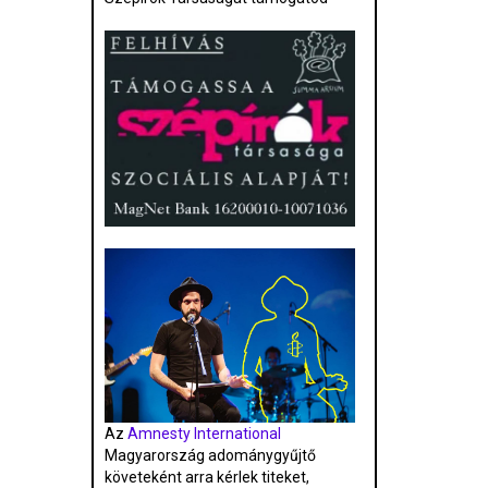
Az
Amnesty International
Magyarország adománygyűjtő
követeként arra kérlek titeket,