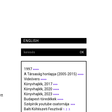
ENGLISH
OK
1997
>>>>
A Társaság honlapja (2005-2015)
>>>>
Videóvers
>>>>
Könyvhajlék, 2017
>>>
Könyvhajlék, 2020
>>>>
Könyvhajlék, 2023
>>>>
tt
Budapest-töredékek
>>>>
Szépírók youtube csatornája
>>>
Balti Költészeti Fesztivál
1.
2.
3.