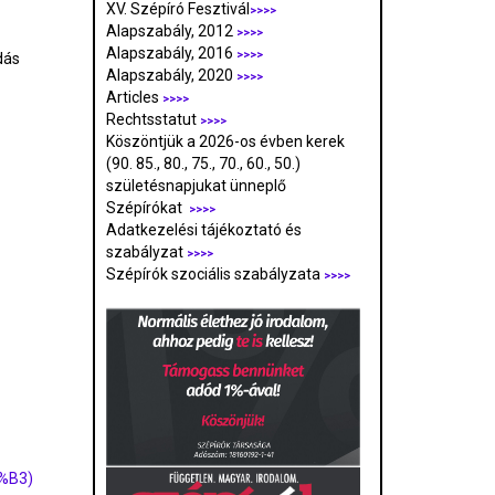
XV. Szépíró Fesztivál
>>>>
Alapszabály, 2012
>>>>
Alapszabály, 2016
>>>>
dás
Alapszabály, 2020
>>>>
Articles
>>>>
Rechtsstatut
>>>>
Köszöntjük a 2026-os évben kerek
(90. 85., 80., 75., 70., 60., 50.)
születésnapjukat ünneplő
Szépírókat
>>>>
Adatkezelési tájékoztató és
szabályzat
>>>
>
Szépírók szociális szabályzata
>>>>
3%B3)