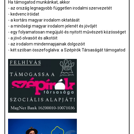
Ha támogatod munkánkat, akkor
- az ország legnagyobb független irodalmi szervezetét
- kedvenc íróidat
- a kortárs magyar irodalom oktatását
- a minőségi magyar irodalom jelenét és jövőjét
- egy folyamatosan megújuló és nyitott művészeti közösséget
- a jövő olvasóit és alkotóit
- az irodalom mindennapjainak dolgozóit
- két szóban összefoglalva: a Szépírók Társaságát támogatod