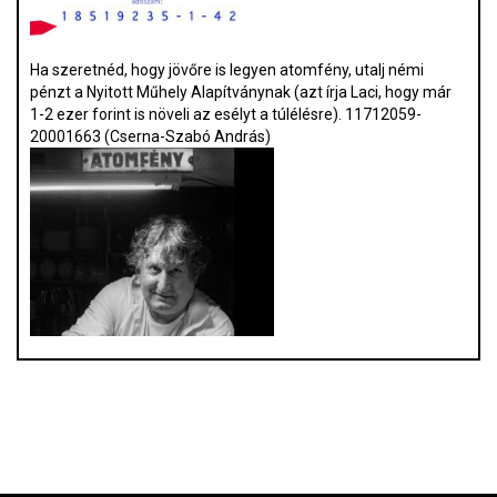
Ha szeretnéd, hogy jövőre is legyen atomfény, utalj némi
pénzt a Nyitott Műhely Alapítványnak (azt írja Laci, hogy már
1-2 ezer forint is növeli az esélyt a túlélésre). 11712059-
20001663 (Cserna-Szabó András)