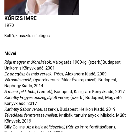
KŐRIZS IMRE
1970
Költő, klasszika-filológus
Művei
Régi magyar műfordítások
, Válogatás 1900-ig, (szerk.)Budapest,
Unikornis Könyvkiadó, 2001
Ez az egész és más versek
, Pécs, Alexandra Kiadó, 2009
Városnézegető
, (gyerekversek Pikler Éva rajzaival), Budapest,
Naphegy Kiadó, 2014
A másik pikk bubi
, (versek), Budapest, Kalligram Könyvkiadó, 2017
Karinthy Frigyes összegyűjtött versei,
(szerk.) Budapest, Magvető
Könyvkiadó, 2017
Karinthy Gábor versei,
(szerk.), Budapest, Helikon Kiadó, 2019
Tévedések fenntartása mellett
, Kritikák, tanulmányok, Miskolc, Műút
Könyvek, 2019
Billy Collins:
Az a baj a költészettel
, (Kőrizs Imre fordításában),