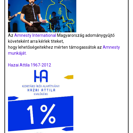
Az
Amnesty International
Magyarország adománygyűjtő
követeként arra kérlek titeket,
hogy lehetőségeitekhez mérten támogassátok az
Amnesty
munkáját
.
Hazai Attila 1967-2012