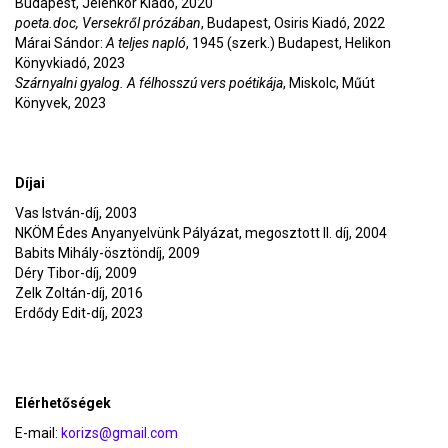
Budapest, Jelenkor Kiadó, 2020
poeta.doc, Versekről prózában
, Budapest, Osiris Kiadó, 2022
Márai Sándor:
A teljes napló
, 1945 (szerk.) Budapest, Helikon
Könyvkiadó, 2023
Szárnyalni gyalog. A félhosszú vers poétikája
, Miskolc, Műút
Könyvek, 2023
Díjai
Vas István-díj, 2003
NKÖM Édes Anyanyelvünk Pályázat, megosztott II. díj, 2004
Babits Mihály-ösztöndíj, 2009
Déry Tibor-díj, 2009
Zelk Zoltán-díj, 2016
Erdődy Edit-díj, 2023
Elérhetőségek
E-mail:
korizs@gmail.com