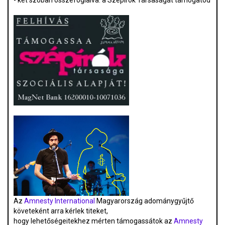
- két szóban összefoglalva: a Szépírók Társaságát támogatod
Az
Amnesty International
Magyarország adománygyűjtő
követeként arra kérlek titeket,
hogy lehetőségeitekhez mérten támogassátok az
Amnesty