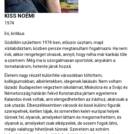
KISS NOÉMI
1974
Író, kritikus
Gödöllőn születtem 1974-ben, először úsztam, majd
vízilabdáztam, közben persze megtanultam fogalmazni. Ha nem
írok, akkor rengeteget olvasok, annyit, hogy néha már karikás tőle
a szemem. Még ma is szorgalmasan sportolok, anyukám a
tornatanárom, hetente járok hozzá.
Életem nagy részét különféle városokban töltöttem,
kollégiumokban, albérletekben, idegenek lakásán. Nem voltam
lázadó. Budapesten végeztem iskoláimat, Miskolcra és a Svájc és
Németország határán fekvő Konstanzba jártam egyetemre.
Kalandos évek voltak, ami elengedhetetlen az íráshoz, akárcsak a
sok utazás. Elbeszéléseimben városok és kissé különc figurák
szerepelnek, kietlen tájak, és ismeretlen kelet-európai helyek
tűnnek fel, olyanok, amelyeket láttam és megismerhettem, és
olyanok is, amelyeket csak elképzelek, de sosem fogok látni,
mégis valahogy hihetőnek tűnnek. Szeretem az extrém