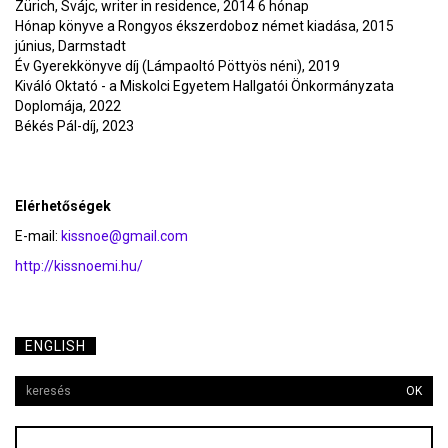
Zürich, Svájc, writer in residence, 2014 6 hónap
Hónap könyve a Rongyos ékszerdoboz német kiadása, 2015
június, Darmstadt
Év Gyerekkönyve díj (Lámpaoltó Pöttyös néni), 2019
Kiváló Oktató - a Miskolci Egyetem Hallgatói Önkormányzata
Doplomája, 2022
Békés Pál-díj, 2023
Elérhetőségek
E-mail:
kissnoe@gmail.com
http://kissnoemi.hu/
ENGLISH
OK