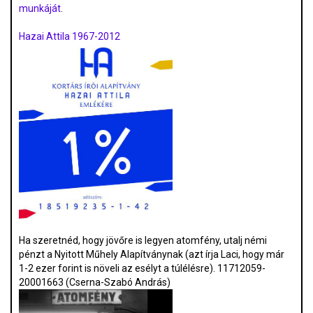
munkáját
.
Hazai Attila 1967-2012
Ha szeretnéd, hogy jövőre is legyen atomfény, utalj némi
pénzt a Nyitott Műhely Alapítványnak (azt írja Laci, hogy már
1-2 ezer forint is növeli az esélyt a túlélésre). 11712059-
20001663 (Cserna-Szabó András)