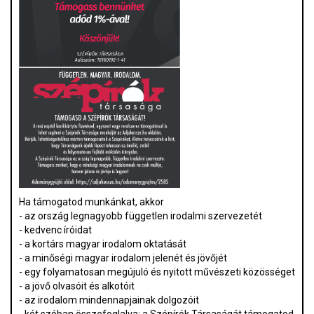
Ha támogatod munkánkat, akkor
- az ország legnagyobb független irodalmi szervezetét
- kedvenc íróidat
- a kortárs magyar irodalom oktatását
- a minőségi magyar irodalom jelenét és jövőjét
- egy folyamatosan megújuló és nyitott művészeti közösséget
- a jövő olvasóit és alkotóit
- az irodalom mindennapjainak dolgozóit