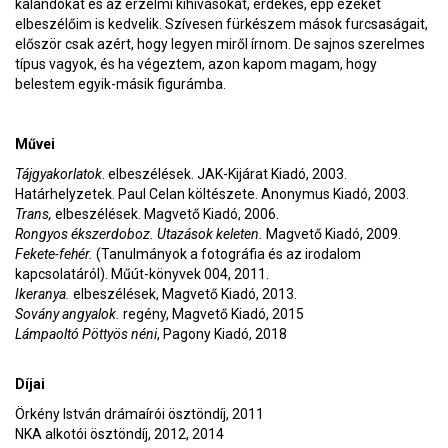
kalandokat és az érzelmi kihívásokat, érdekes, épp ezeket
elbeszélőim is kedvelik. Szívesen fürkészem mások furcsaságait,
először csak azért, hogy legyen miről írnom. De sajnos szerelmes
típus vagyok, és ha végeztem, azon kapom magam, hogy
belestem egyik-másik figurámba.
Művei
Tájgyakorlatok
. elbeszélések. JAK-Kijárat Kiadó, 2003.
Határhelyzetek. Paul Celan költészete. Anonymus Kiadó, 2003.
Trans,
elbeszélések. Magvető Kiadó, 2006.
Rongyos ékszerdoboz. Utazások keleten.
Magvető Kiadó, 2009.
Fekete-fehér.
(Tanulmányok a fotográfia és az irodalom
kapcsolatáról). Műút-könyvek 004, 2011.
Ikeranya.
elbeszélések, Magvető Kiadó, 2013.
Sovány angyalok.
regény, Magvető Kiadó, 2015
Lámpaoltó Pöttyös néni
, Pagony Kiadó, 2018
Díjai
Örkény István drámaírói ösztöndíj, 2011
NKA alkotói ösztöndíj, 2012, 2014