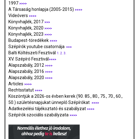
1997
>>>>
A Társaság honlapja (2005-2015)
>>>>
Videóvers
>>>>
Könyvhajlék, 2017
>>>
Könyvhajlék, 2020
>>>>
Könyvhajlék, 2023
>>>>
Budapest-töredékek
>>>>
Szépírók youtube csatornája
>>>
Balti Költészeti Fesztivál
1.
2.
3.
XV. Szépíró Fesztivál
>>>>
Alapszabály, 2012
>>>>
Alapszabály, 2016
>>>>
Alapszabály, 2020
>>>>
Articles
>>>>
Rechtsstatut
>>>>
Köszöntjük a 2026-os évben kerek (90. 85., 80., 75., 70., 60.,
50.) születésnapjukat ünneplő Szépírókat
>>>>
Adatkezelési tájékoztató és szabályzat
>>>
>
Szépírók szociális szabályzata
>>>>