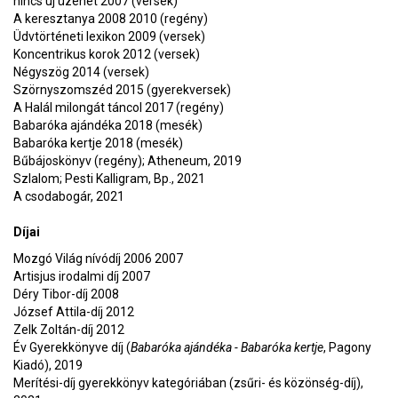
nincs új üzenet 2007 (versek)
A keresztanya 2008 2010 (regény)
Üdvtörténeti lexikon 2009 (versek)
Koncentrikus korok 2012 (versek)
Négyszög 2014 (versek)
Szörnyszomszéd 2015 (gyerekversek)
A Halál milongát táncol 2017 (regény)
Babaróka ajándéka 2018 (mesék)
Babaróka kertje 2018 (mesék)
Bűbájoskönyv (regény); Atheneum, 2019
Szlalom; Pesti Kalligram, Bp., 2021
A csodabogár, 2021
Díjai
Mozgó Világ nívódíj 2006 2007
Artisjus irodalmi díj 2007
Déry Tibor-díj 2008
József Attila-díj 2012
Zelk Zoltán-díj 2012
Év Gyerekkönyve díj (
Babaróka ajándéka - Babaróka kertje
, Pagony
Kiadó), 2019
Merítési-díj gyerekkönyv kategóriában (zsűri- és közönség-díj),