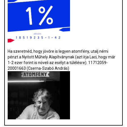
Ha szeretnéd, hogy jövőre is legyen atomfény, utalj némi
pénzt a Nyitott Műhely Alapítványnak (azt írja Laci, hogy már
1-2 ezer forint is növeli az esélyt a túlélésre). 11712059-
20001663 (Cserna-Szabó András)