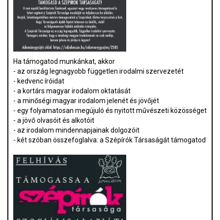
Ha támogatod munkánkat, akkor
- az ország legnagyobb független irodalmi szervezetét
- kedvenc íróidat
- a kortárs magyar irodalom oktatását
- a minőségi magyar irodalom jelenét és jövőjét
- egy folyamatosan megújuló és nyitott művészeti közösséget
- a jövő olvasóit és alkotóit
- az irodalom mindennapjainak dolgozóit
- két szóban összefoglalva: a Szépírók Társaságát támogatod