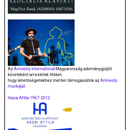
Az
Amnesty International
Magyarország adománygyűjtő
követeként arra kérlek titeket,
hogy lehetőségeitekhez mérten támogassátok az
Amnesty
munkáját
.
Hazai Attila 1967-2012