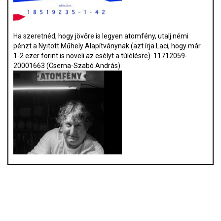
Ha szeretnéd, hogy jövőre is legyen atomfény, utalj némi
pénzt a Nyitott Műhely Alapítványnak (azt írja Laci, hogy már
1-2 ezer forint is növeli az esélyt a túlélésre). 11712059-
20001663 (Cserna-Szabó András)