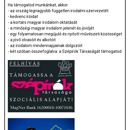
Ha támogatod munkánkat, akkor
- az ország legnagyobb független irodalmi szervezetét
- kedvenc íróidat
- a kortárs magyar irodalom oktatását
- a minőségi magyar irodalom jelenét és jövőjét
- egy folyamatosan megújuló és nyitott művészeti közösséget
- a jövő olvasóit és alkotóit
- az irodalom mindennapjainak dolgozóit
- két szóban összefoglalva: a Szépírók Társaságát támogatod