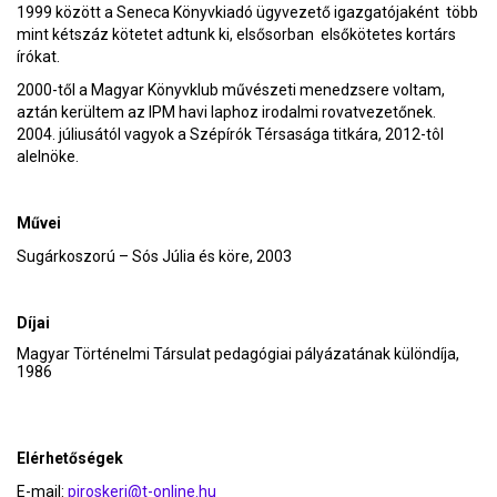
1999 között a Seneca Könyvkiadó ügyvezető igazgatójaként több
mint kétszáz kötetet adtunk ki, elsősorban elsőkötetes kortárs
írókat.
2000-től a Magyar Könyvklub művészeti menedzsere voltam,
aztán kerültem az IPM havi laphoz irodalmi rovatvezetőnek.
2004. júliusától vagyok a Szépírók Térsasága titkára, 2012-tôl
alelnöke.
Művei
Sugárkoszorú – Sós Júlia és köre, 2003
Díjai
Magyar Történelmi Társulat pedagógiai pályázatának különdíja,
1986
Elérhetőségek
E-mail:
piroskeri@t-online.hu