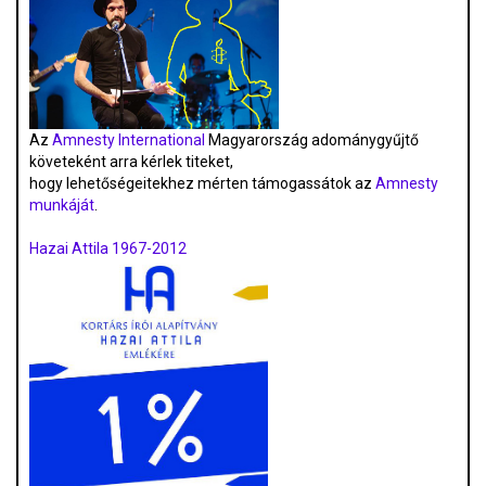
Az
Amnesty International
Magyarország adománygyűjtő
követeként arra kérlek titeket,
hogy lehetőségeitekhez mérten támogassátok az
Amnesty
munkáját
.
Hazai Attila 1967-2012