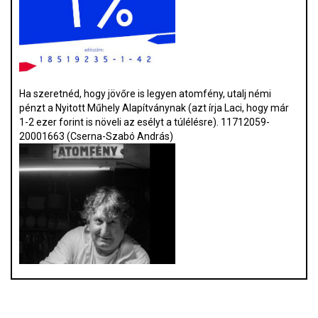
Ha szeretnéd, hogy jövőre is legyen atomfény, utalj némi
pénzt a Nyitott Műhely Alapítványnak (azt írja Laci, hogy már
1-2 ezer forint is növeli az esélyt a túlélésre). 11712059-
20001663 (Cserna-Szabó András)