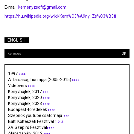
E-mail:
kemenyzsofi@gmail.com
https://hu.wikipedia.org/wiki/Kem%C3%A9ny_Zs%C3%B3fi
ENGLISH
OK
1997
>>>>
A Társaság honlapja (2005-2015)
>>>>
Videóvers
>>>>
Könyvhajlék, 2017
>>>
Könyvhajlék, 2020
>>>>
Könyvhajlék, 2023
>>>>
Budapest-töredékek
>>>>
Szépírók youtube csatornája
>>>
Balti Költészeti Fesztivál
1.
2.
3.
XV. Szépíró Fesztivál
>>>>
Alapszabály, 2012
>>>>