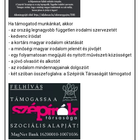
Ha támogatod munkánkat, akkor
- az ország legnagyobb független irodalmi szervezetét
- kedvenc íróidat
- a kortárs magyar irodalom oktatását
- a minőségi magyar irodalom jelenét és jövőjét
- egy folyamatosan megújuló és nyitott művészeti közösséget
- a jövő olvasóit és alkotóit
- az irodalom mindennapjainak dolgozóit
- két szóban összefoglalva: a Szépírók Társaságát támogatod