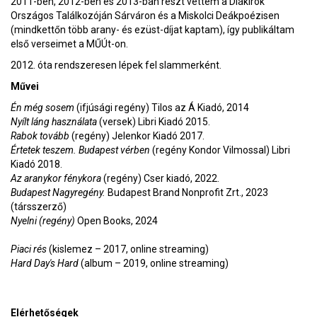
2011-ben, 2012-ben és 2013-ban részt vettem a Diákírók
Országos Találkozóján Sárváron és a Miskolci Deákpoézisen
(mindkettőn több arany- és ezüst-díjat kaptam), így publikáltam
első verseimet a MŰÚt-on.
2012. óta rendszeresen lépek fel slammerként.
Művei
Én még sosem
(ifjúsági regény) Tilos az Á Kiadó, 2014
Nyílt láng használata
(versek) Libri Kiadó 2015.
Rabok tovább
(regény) Jelenkor Kiadó 2017.
Értetek teszem. Budapest vérben
(regény Kondor Vilmossal) Libri
Kiadó 2018.
Az aranykor fénykora
(regény) Cser kiadó, 2022.
Budapest Nagyregény.
Budapest Brand Nonprofit Zrt., 2023
(társszerző)
Nyelni (regény)
Open Books, 2024
Piaci rés
(kislemez – 2017, online streaming)
Hard Day's Hard
(album – 2019, online streaming)
Elérhetőségek