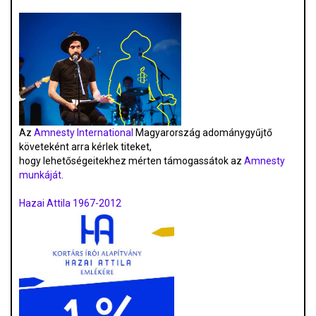
Az
Amnesty International
Magyarország adománygyűjtő
követeként arra kérlek titeket,
hogy lehetőségeitekhez mérten támogassátok az
Amnesty
munkáját
.
Hazai Attila 1967-2012