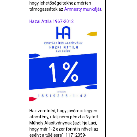
hogy lehetőségeitekhez mérten
támogassátok az
Amnesty munkáját
.
Hazai Attila 1967-2012
Ha szeretnéd, hogy jövőre is legyen
atomfény, utalj némi pénzt a Nyitott
Műhely Alapítványnak (azt írja Laci,
hogy már 1-2 ezer forint is növeli az
esélyt a túlélésre). 11712059-