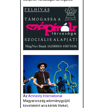
Az
Amnesty International
Magyarország adománygyűjtő
követeként arra kérlek titeket,