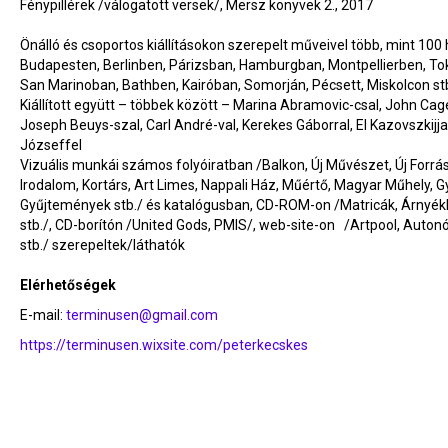
Fénypillérek /válogatott versek/, Mersz könyvek 2., 2017
Önálló és csoportos kiállításokon szerepelt műveivel több, mint 100 
Budapesten, Berlinben, Párizsban, Hamburgban, Montpellierben, To
San Marinoban, Bathben, Kairóban, Somorján, Pécsett, Miskolcon st
Kiállított együtt – többek között – Marina Abramovic-csal, John Cag
Joseph Beuys-szal, Carl André-val, Kerekes Gáborral, El Kazovszkijjal
Józseffel
Vizuális munkái számos folyóiratban /Balkon, Új Művészet, Új Forrás,
Irodalom, Kortárs, Art Limes, Nappali Ház, Műértő, Magyar Műhely, G
Gyűjtemények stb./ és katalógusban, CD-ROM-on /Matricák, Árnyék
stb./, CD-borítón /United Gods, PMIS/, web-site-on /Artpool, Auto
stb./ szerepeltek/láthatók
Elérhetőségek
E-mail:
terminusen@gmail.com
https://terminusen.wixsite.com/peterkecskes