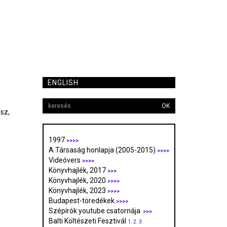
ENGLISH
OK
sz,
1997
>>>>
A Társaság honlapja (2005-2015)
>>>>
Videóvers
>>>>
Könyvhajlék, 2017
>>>
Könyvhajlék, 2020
>>>>
Könyvhajlék, 2023
>>>>
Budapest-töredékek
>>>>
Szépírók youtube csatornája
>>>
Balti Költészeti Fesztivál
1.
2.
3.