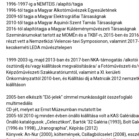
1996-1997-ig a NEMTEIS /alapító/tagja
1996-tól tagja a Magyar Alkotóművészek Egyesületének
2009-től tagja a Magyar Elektrográfiai Társaságnak
2010-től tagja a Magyar Aquinói Szent Tamás Társaságnak
2016-tól alapítótagja a Magyar Küldeményművészeti Társaságnak
Szemináriumokat tartott az MOMÉn és a TKBF-n, 2015-ben és 201
részt vett a Nemzetközi Velencei-tavi Symposionon, valamint 2017
kecskeméti LEDA művésztelepen
1999-2003-ig, majd 2013-ban és 2017-ben NKA-támogatás /alkotói
ösztöndíj és/vagy kiállítások megvalósítására/ a Fotóművészeti és
Képzőművészeti Szakkuratóriumtól, valamint a XI. kerületi
Önkormányzattól 2010-ben, és Kiállítási díj a Matricák 2012 nemzet
kiállításon
2005-ben elkészíti "Elő-jelek" címmel munkásságát összefoglaló
multimediális
CD-jét, melyet az Ernst Múzeumban mutatott be
2005-től 2010-ig minden évben önálló kiállítása volt a KAS Galériába
Önálló katalógusok: „Celesztikon”, Bartók ’32 Galéria (1993), Bolt Galé
(1996 és 1998), „Uranographia”, Képírás (2012)
Könyvek: An-Nur (2000), költemények, Csillagbölcselet (2008), esszé