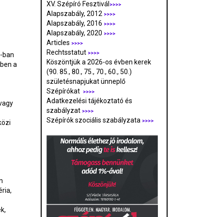
XV. Szépíró Fesztivál
>>>>
Alapszabály, 2012
>>>>
Alapszabály, 2016
>>>>
Alapszabály, 2020
>>>>
Articles
>>>>
Rechtsstatut
>>>>
6-ban
Köszöntjük a 2026-os évben kerek
-ben a
(90. 85., 80., 75., 70., 60., 50.)
születésnapjukat ünneplő
Szépírókat
>>>>
Adatkezelési tájékoztató és
/vagy
szabályzat
>>>
>
Szépírók szociális szabályzata
>>>>
közi
n
ria,
k,