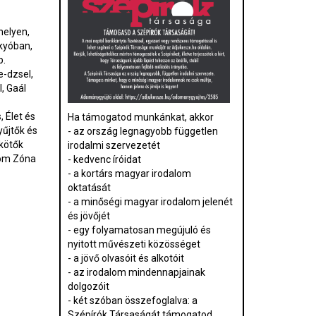
helyen,
kyóban,
b.
e-dzsel,
, Gaál
 Élet és
Ha támogatod munkánkat, akkor
yűjtők és
- az ország legnagyobb független
kötők
irodalmi szervezetét
nóm Zóna
- kedvenc íróidat
- a kortárs magyar irodalom
oktatását
- a minőségi magyar irodalom jelenét
és jövőjét
- egy folyamatosan megújuló és
nyitott művészeti közösséget
- a jövő olvasóit és alkotóit
- az irodalom mindennapjainak
dolgozóit
- két szóban összefoglalva: a
Szépírók Társaságát támogatod