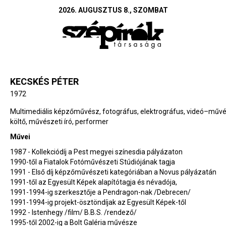
2026. AUGUSZTUS 8., SZOMBAT
KECSKÉS PÉTER
1972
Multimediális képzőművész, fotográfus, elektrográfus, videó–művé
költő, művészeti író, performer
Művei
1987 - Kollekciódíj a Pest megyei színesdia pályázaton
1990-től a Fiatalok Fotóművészeti Stúdiójának tagja
1991 - Első díj képzőművészeti kategóriában a Novus pályázatán
1991-től az Egyesült Képek alapítótagja és névadója,
1991-1994-ig szerkesztője a Pendragon-nak /Debrecen/
1991-1994-ig projekt-ösztöndíjak az Egyesült Képek-től
1992 - Istenhegy /film/ B.B.S. /rendező/
1995-től 2002-ig a Bolt Galéria művésze