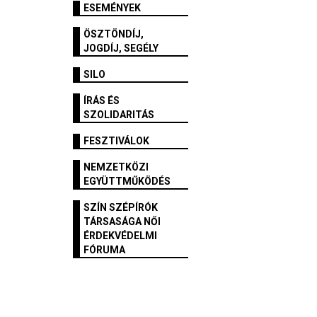
ESEMÉNYEK
ÖSZTÖNDÍJ,
JOGDÍJ, SEGÉLY
SILO
ÍRÁS ÉS
SZOLIDARITÁS
FESZTIVÁLOK
NEMZETKÖZI
EGYÜTTMŰKÖDÉS
SZÍN SZÉPÍRÓK
TÁRSASÁGA NŐI
ÉRDEKVÉDELMI
FÓRUMA