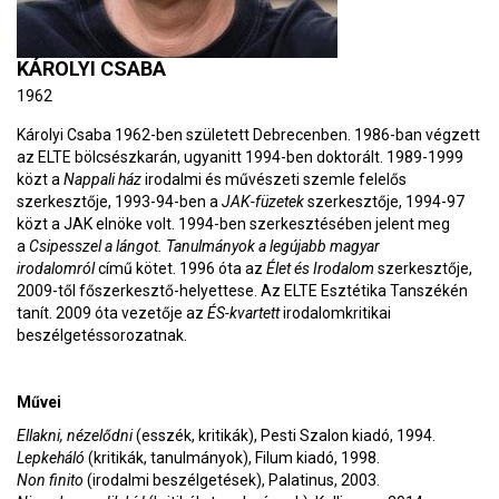
KÁROLYI CSABA
1962
Károlyi Csaba 1962-ben született Debrecenben. 1986-ban végzett
az ELTE bölcsészkarán, ugyanitt 1994-ben doktorált. 1989-1999
közt a
Nappali ház
irodalmi és művészeti szemle felelős
szerkesztője, 1993-94-ben a
JAK-füzetek
szerkesztője, 1994-97
közt a JAK elnöke volt. 1994-ben szerkesztésében jelent meg
a
Csipesszel a lángot.
Tanulmányok a legújabb magyar
irodalomról
című kötet. 1996 óta az
Élet és Irodalom
szerkesztője,
2009-től főszerkesztő-helyettese. Az ELTE Esztétika Tanszékén
tanít. 2009 óta vezetője az
ÉS-kvartett
irodalomkritikai
beszélgetéssorozatnak.
Művei
Ellakni, nézelődni
(esszék, kritikák), Pesti Szalon kiadó, 1994.
Lepkeháló
(kritikák, tanulmányok), Filum kiadó, 1998.
Non finito
(irodalmi beszélgetések), Palatinus, 2003.