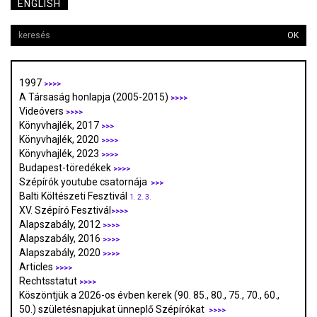
ENGLISH
OK
1997
>>>>
A Társaság honlapja (2005-2015)
>>>>
Videóvers
>>>>
Könyvhajlék, 2017
>>>
Könyvhajlék, 2020
>>>>
Könyvhajlék, 2023
>>>>
Budapest-töredékek
>>>>
Szépírók youtube csatornája
>>>
Balti Költészeti Fesztivál
1.
2.
3.
XV. Szépíró Fesztivál
>>>>
Alapszabály, 2012
>>>>
Alapszabály, 2016
>>>>
Alapszabály, 2020
>>>>
Articles
>>>>
Rechtsstatut
>>>>
Köszöntjük a 2026-os évben kerek (90. 85., 80., 75., 70., 60.,
50.) születésnapjukat ünneplő Szépírókat
>>>>