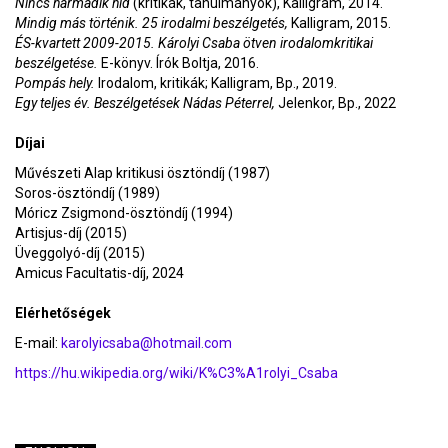
Nincs harmadik híd
(kritikák, tanulmányok), Kalligram, 2014.
Mindig más történik. 25 irodalmi beszélgetés,
Kalligram, 2015.
ÉS-kvartett 2009-2015. Károlyi Csaba ötven irodalomkritikai
beszélgetése.
E-könyv. Írók Boltja, 2016.
Pompás hely.
Irodalom, kritikák; Kalligram, Bp., 2019.
Egy teljes év. Beszélgetések Nádas Péterrel,
Jelenkor, Bp., 2022
Díjai
Művészeti Alap kritikusi ösztöndíj (1987)
Soros-ösztöndíj (1989)
Móricz Zsigmond-ösztöndíj (1994)
Artisjus-díj (2015)
Üveggolyó-díj (2015)
Amicus Facultatis-díj, 2024
Elérhetőségek
E-mail:
karolyicsaba@hotmail.com
https://hu.wikipedia.org/wiki/K%C3%A1rolyi_Csaba