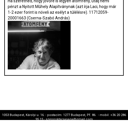
Ha szeretnéd, hogy jövőre is legyen atomfény, utalj némi
pénzt a Nyitott Műhely Alapítványnak (azt írja Laci, hogy már
1-2 ezer forint is növeli az esélyt a túlélésre). 11712059-
20001663 (Cserna-Szabó András)
1053 Budapest, Károlyi u. 16. - postacím: 1277 Budapest, Pf. 86. - mobil: +36 20 286
95 15 - szepiroktarsasaga@gmail.com