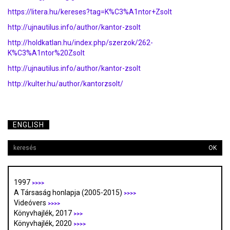
https://litera.hu/kereses?tag=K%C3%A1ntor+Zsolt
http://ujnautilus.info/author/kantor-zsolt
http://holdkatlan.hu/index.php/szerzok/262-
K%C3%A1ntor%20Zsolt
http://ujnautilus.info/author/kantor-zsolt
http://kulter.hu/author/kantorzsolt/
ENGLISH
OK
1997
>>>>
A Társaság honlapja (2005-2015)
>>>>
Videóvers
>>>>
Könyvhajlék, 2017
>>>
Könyvhajlék, 2020
>>>>