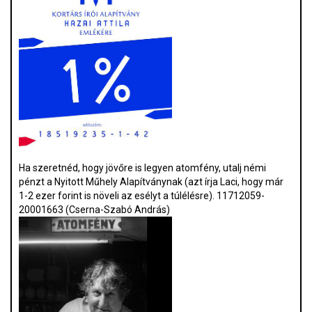
Ha szeretnéd, hogy jövőre is legyen atomfény, utalj némi
pénzt a Nyitott Műhely Alapítványnak (azt írja Laci, hogy már
1-2 ezer forint is növeli az esélyt a túlélésre). 11712059-
20001663 (Cserna-Szabó András)