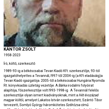
KÁNTOR ZSOLT
1958-2023
Író, költő, szerkesztő
1989-93-ig a békéscsabai Tevan Kiadó Kft. szerkesztője, 93-tól
igazgatóhelyettes a Tevannál, l997-től 2004-ig (a Kft eladásáig)a
Tevan Kiadó igazgatója. 2005-től a békéscsabai Hungária Nyomda
Rt. könyvkiadás üzletág vezetője. A
Bárka
irodalmi folyóirat
alapítója, főszerkesztője volt l993-1998-ig A Tevannál felelős
szerkesztője olyan ismert kiadványoknak, mint a
Hét évszázad
magyar költői
, amelyet Lakatos István szerkesztett, Szántó Tibor
tervezett, Somlyó György háromkötetes
Szélrózsa
című