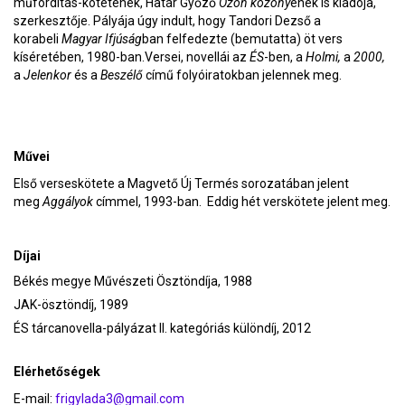
műfordítás-kötetének, Határ Győző
Özön közöny
ének is kiadója,
szerkesztője. Pályája úgy indult, hogy Tandori Dezső a
korabeli
Magyar Ifjúság
ban felfedezte (bemutatta) öt vers
kíséretében, 1980-ban.Versei, novellái az
ÉS
-ben, a
Holmi,
a
2000,
a
Jelenkor
és a
Beszélő
című folyóiratokban jelennek meg.
Művei
Első verseskötete a Magvető Új Termés sorozatában jelent
meg
Aggályok
címmel, 1993-ban. Eddig hét verskötete jelent meg.
Díjai
Békés megye Művészeti Ösztöndíja, 1988
JAK-ösztöndíj, 1989
ÉS tárcanovella-pályázat II. kategóriás különdíj, 2012
Elérhetőségek
E-mail:
frigylada3@gmail.com