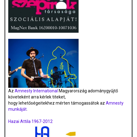
Az
Amnesty International
Magyarország adománygyűjtő
követeként arra kérlek titeket,
hogy lehetőségeitekhez mérten támogassátok az
Amnesty
munkáját
.
Hazai Attila 1967-2012