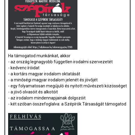
Ha támogatod munkánkat, akkor
- az ország legnagyobb független irodalmi szervezetét
- kedvenc íróidat
- a kortárs magyar irodalom oktatását
- a minőségi magyar irodalom jelenét és jövőjét
- egy folyamatosan megújuló és nyitott művészeti közösséget
- a jövő olvasóit és alkotóit
- az irodalom mindennapjainak dolgozóit
- két szóban összefoglalva: a Szépírók Társaságát támogatod