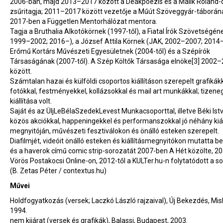
2006-ban, majd 2013–2017 között a Deákpoézis és a Málik Roland-d
zsűritagja; 2011–2017 között vezetője a Műút Szöveggyár-táborán
2017-ben a Független Mentorhálózat mentora.
Tagja a Bruthalia Alkotókörnek (1997-től), a Fiatal Írók Szövetségéne
1999–2002; 2016–), a József Attila Körnek (JAK, 2002–2007; 2014–
Erőmű Kortárs Művészeti Egyesületnek (2004-től) és a Szépírók
Társaságának (2007-től). A Szép Költők Társasága elnöke[3] 2002
között.
Számtalan hazai és külföldi csoportos kiállításon szerepelt grafikákk
fotókkal, festményekkel, kollázsokkal és mail art munkákkal; tizene
kiállítása volt.
Saját és az ÜljLeBélaSzedekLevest Munkacsoporttal, illetve Béki Ist
közös akciókkal, happeningekkel és performanszokkal jó néhány kiál
megnyitóján, művészeti fesztiválokon és önálló esteken szerepelt.
Diafilmjét, videóit önálló esteken és kiállításmegnyitókon mutatta b
és a haverok című comic strip-sorozatát 2007-ben A Hét közölte, 20
Vörös Postakocsi Online-on, 2012-től a KULTer.hu-n folytatódott a so
(B. Zetas Péter / contextus.hu)
Művei
Holdfogyatkozás (versek; Laczkó László rajzaival), Új Bekezdés, Mis
1994.
nem kijárat (versek és grafikák), Balassi, Budapest, 2003.