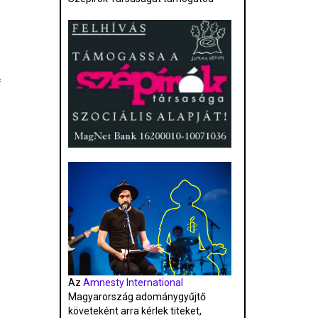
f
Az
Amnesty International
Magyarország adománygyűjtő
követeként arra kérlek titeket,