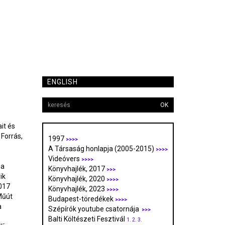
ENGLISH
OK
it és
 Forrás,
1997
>>>>
A Társaság honlapja (2005-2015)
>>>>
Videóvers
>>>>
 a
Könyvhajlék, 2017
>>>
ik
Könyvhajlék, 2020
>>>>
2017
Könyvhajlék, 2023
>>>>
Műút
Budapest-töredékek
>>>>
a
Szépírók youtube csatornája
>>>
Balti Költészeti Fesztivál
1.
2.
3.