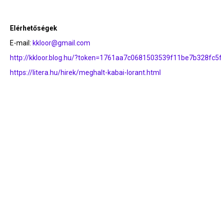
Elérhetőségek
E-mail:
kkloor@gmail.com
http://kkloor.blog.hu/?token=1761aa7c0681503539f11be7b328fc5
https://litera.hu/hirek/meghalt-kabai-lorant.html