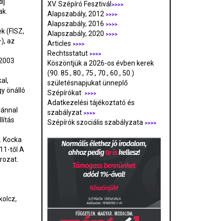
íj
XV. Szépíró Fesztivál
>>>>
ak.
Alapszabály, 2012
>>>>
Alapszabály, 2016
>>>>
k (FISZ,
Alapszabály, 2020
>>>>
), az
Articles
>>>>
Rechtsstatut
>>>>
–2003
Köszöntjük a 2026-os évben kerek
(90. 85., 80., 75., 70., 60., 50.)
al,
születésnapjukat ünneplő
gy önálló
Szépírókat
>>>>
Adatkezelési tájékoztató és
vánnal
szabályzat
>>>
>
lítás
Szépírók szociális szabályzata
>>>>
e. Kocka
11-től A
rozat.
kolcz,