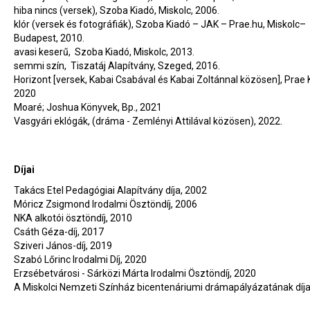
hiba nincs (versek), Szoba Kiadó, Miskolc, 2006.
klór (versek és fotográfiák), Szoba Kiadó – JAK – Prae.hu, Miskolc–
Budapest, 2010.
avasi keserű, Szoba Kiadó, Miskolc, 2013.
semmi szín, Tiszatáj Alapítvány, Szeged, 2016.
Horizont [versek, Kabai Csabával és Kabai Zoltánnal közösen], Prae 
2020
Moaré; Joshua Könyvek, Bp., 2021
Vasgyári eklógák, (dráma - Zemlényi Attilával közösen), 2022.
Díjai
Takács Etel Pedagógiai Alapítvány díja, 2002
Móricz Zsigmond Irodalmi Ösztöndíj, 2006
NKA alkotói ösztöndíj, 2010
Csáth Géza-díj, 2017
Sziveri János-díj, 2019
Szabó Lőrinc Irodalmi Díj, 2020
Erzsébetvárosi - Sárközi Márta Irodalmi Ösztöndíj, 2020
A Miskolci Nemzeti Színház bicentenáriumi drámapályázatának díja