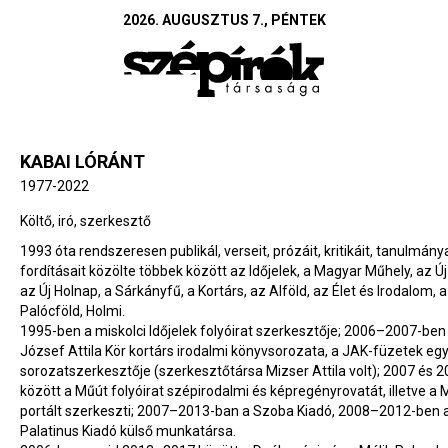
2026. AUGUSZTUS 7., PÉNTEK
KABAI LÓRÁNT
1977-2022
Költő, iró, szerkesztő
1993 óta rendszeresen publikál, verseit, prózáit, kritikáit, tanulmánya
fordításait közölte többek között az Időjelek, a Magyar Műhely, az Új
az Új Holnap, a Sárkányfű, a Kortárs, az Alföld, az Élet és Irodalom, a
Palócföld, Holmi.
1995-ben a miskolci Időjelek folyóirat szerkesztője; 2006–2007-ben
József Attila Kör kortárs irodalmi könyvsorozata, a JAK-füzetek egy
sorozatszerkesztője (szerkesztőtársa Mizser Attila volt); 2007 és 
között a Műút folyóirat szépirodalmi és képregényrovatát, illetve a 
portált szerkeszti; 2007–2013-ban a Szoba Kiadó, 2008–2012-ben 
Palatinus Kiadó külső munkatársa.