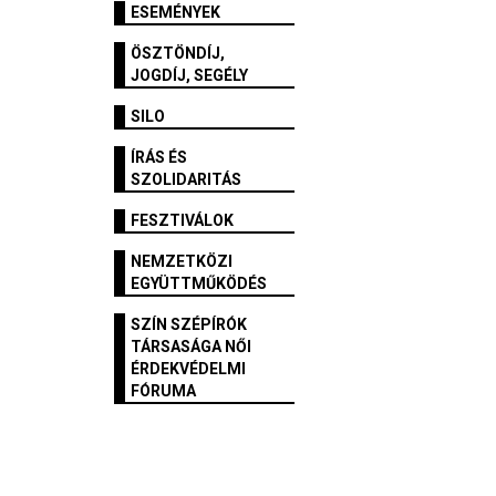
ESEMÉNYEK
ÖSZTÖNDÍJ,
JOGDÍJ, SEGÉLY
SILO
ÍRÁS ÉS
SZOLIDARITÁS
FESZTIVÁLOK
NEMZETKÖZI
EGYÜTTMŰKÖDÉS
SZÍN SZÉPÍRÓK
TÁRSASÁGA NŐI
ÉRDEKVÉDELMI
FÓRUMA