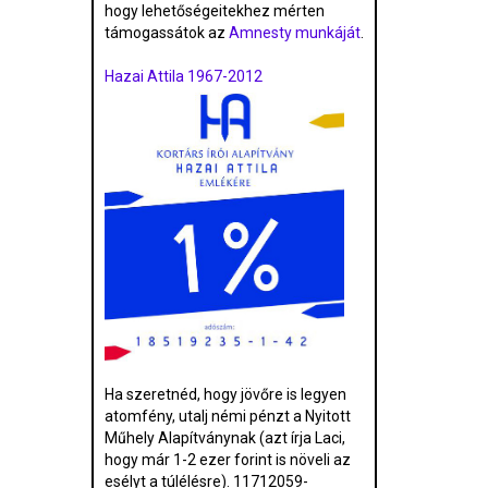
hogy lehetőségeitekhez mérten
támogassátok az
Amnesty munkáját
.
Hazai Attila 1967-2012
Ha szeretnéd, hogy jövőre is legyen
atomfény, utalj némi pénzt a Nyitott
Műhely Alapítványnak (azt írja Laci,
hogy már 1-2 ezer forint is növeli az
esélyt a túlélésre). 11712059-