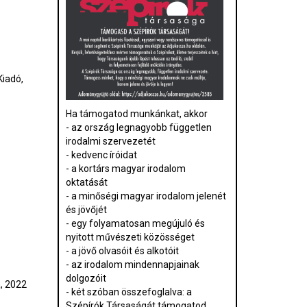
Kiadó,
Ha támogatod munkánkat, akkor
- az ország legnagyobb független
irodalmi szervezetét
- kedvenc íróidat
- a kortárs magyar irodalom
oktatását
- a minőségi magyar irodalom jelenét
és jövőjét
- egy folyamatosan megújuló és
nyitott művészeti közösséget
- a jövő olvasóit és alkotóit
- az irodalom mindennapjainak
dolgozóit
, 2022
- két szóban összefoglalva: a
Szépírók Társaságát támogatod