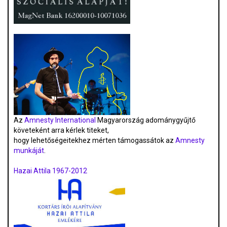
Az
Amnesty International
Magyarország adománygyűjtő
követeként arra kérlek titeket,
hogy lehetőségeitekhez mérten támogassátok az
Amnesty
munkáját
.
Hazai Attila 1967-2012