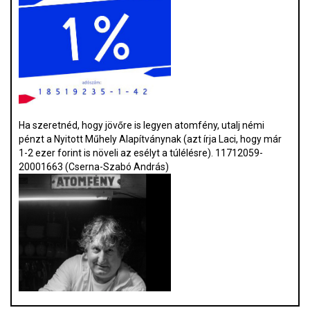
Ha szeretnéd, hogy jövőre is legyen atomfény, utalj némi
pénzt a Nyitott Műhely Alapítványnak (azt írja Laci, hogy már
1-2 ezer forint is növeli az esélyt a túlélésre). 11712059-
20001663 (Cserna-Szabó András)