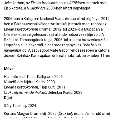
Jelenkor
ban, az
Élet és Irodalom
ban, az
Alföld
ben jelentek meg.
Első kötete, a
Nulladik óra
2000-ben látott napvilágot.
2006-ban a Kalligram kiadónál
Hamu és ecet
című regénye, 2012-
ben a
Parnasszus
nál válogatott kritikái jelentek meg, utóbbi az
Ebedli a kezdőkörben
címmel. 2012-től 2023-ig a Müpában a
Literárium
beszélgetéssorozat állandó műsorvezetője volt. A
Szépírók Társaságának tagja, 2006-tól a Litera.hu szerkesztője.
Legutóbb a Jelenkornál jelent meg regénye, az
Örök hely és
mindenhol idő
. A szövegből Máté Gábor rendezésében a Katona
József Színház Kamrájában drámát mutattak be október 11-én.
Művei
Hamu és ece
t, PestiI Kalligram, 2006
Nulladik óra
, Kijárat Kiadó, 2000
Ebedli a kezdőkörben
, Tipp Cult, 2011
Örök hely és mindenhol idő,
Jelenkor Kiadó, 2023
Díjai
Déry Tibor-díj, 2024
Kortárs Magyar Dráma-díj, 2025 (
Örök hely és mindenho
l idő című