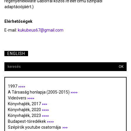
regényénekMáté Gáborral közös
Itt élet
című színpadi
adaptációjáért.)
Elérhetőségek
E-mail:
kukubeus67@gmail.com
ENGLISH
OK
1997
>>>>
A Társaság honlapja (2005-2015)
>>>>
Videóvers
>>>>
Könyvhajlék, 2017
>>>
Könyvhajlék, 2020
>>>>
Könyvhajlék, 2023
>>>>
Budapest-töredékek
>>>>
Szépírók youtube csatornája
>>>