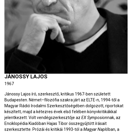
JÁNOSSY LAJOS
1967
Jánossy Lajos író, szerkesztő, kritikus 1967-ben született
Budapesten. Német–filozófia szakra járt az ELTE-n, 1994-től a
Magyar Rádió Irodalmi Szerkesztőségében dolgozott, riportokat
készített, majd a kétezres évek első felében könyvkritikákkal
jelentkezett. Volt vendégszerkesztője az
EX Symposion
nak, az
Enciklopédia Kiadóban Hajas Tibor összegyűjtött írásait
szerkesztette. Prózái és kritikái 1993-tól a
Magyar Napló
ban, a