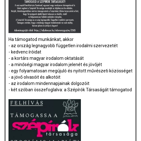
Ha támogatod munkánkat, akkor
- az ország legnagyobb független irodalmi szervezetét
- kedvenc íróidat
- a kortárs magyar irodalom oktatását
- a minőségi magyar irodalom jelenét és jövőjét
- egy folyamatosan megújuló és nyitott művészeti közösséget
- a jövő olvasóit és alkotóit
- az irodalom mindennapjainak dolgozóit
- két szóban összefoglalva: a Szépírók Társaságát támogatod