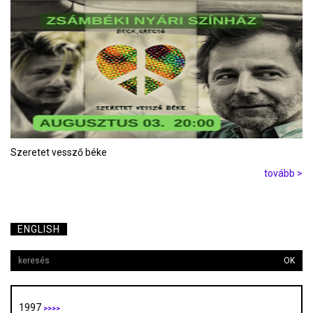
Szeretet vessző béke
tovább >
ENGLISH
OK
1997
>>>>