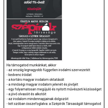
Ha támogatod munkánkat, akkor
- az ország legnagyobb független irodalmi szervezetét
- kedvenc íróidat
- a kortárs magyar irodalom oktatását
- a minőségi magyar irodalom jelenét és jövőjét
- egy folyamatosan megújuló és nyitott művészeti közösséget
- a jövő olvasóit és alkotóit
- az irodalom mindennapjainak dolgozóit
- két szóban összefoglalva: a Szépírók Társaságát támogatod