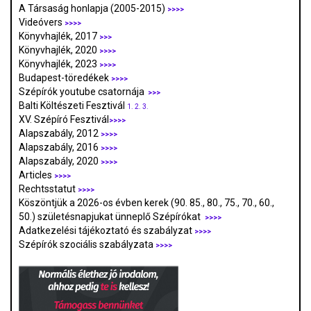
A Társaság honlapja (2005-2015)
>>>>
Videóvers
>>>>
Könyvhajlék, 2017
>>>
Könyvhajlék, 2020
>>>>
Könyvhajlék, 2023
>>>>
Budapest-töredékek
>>>>
Szépírók youtube csatornája
>>>
Balti Költészeti Fesztivál
1.
2.
3.
XV. Szépíró Fesztivál
>>>>
Alapszabály, 2012
>>>>
Alapszabály, 2016
>>>>
Alapszabály, 2020
>>>>
Articles
>>>>
Rechtsstatut
>>>>
Köszöntjük a 2026-os évben kerek (90. 85., 80., 75., 70., 60.,
50.) születésnapjukat ünneplő Szépírókat
>>>>
Adatkezelési tájékoztató és szabályzat
>>>
>
Szépírók szociális szabályzata
>>>>