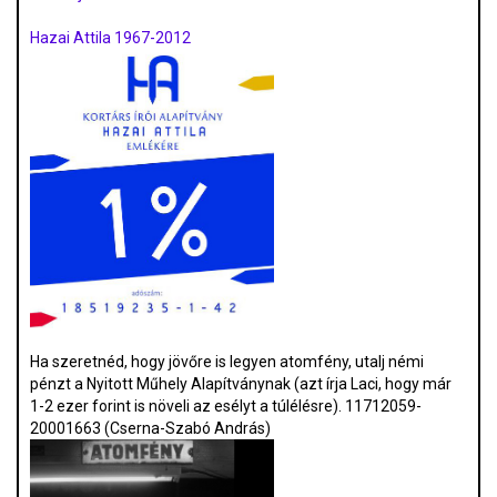
Hazai Attila 1967-2012
Ha szeretnéd, hogy jövőre is legyen atomfény, utalj némi
pénzt a Nyitott Műhely Alapítványnak (azt írja Laci, hogy már
1-2 ezer forint is növeli az esélyt a túlélésre). 11712059-
20001663 (Cserna-Szabó András)