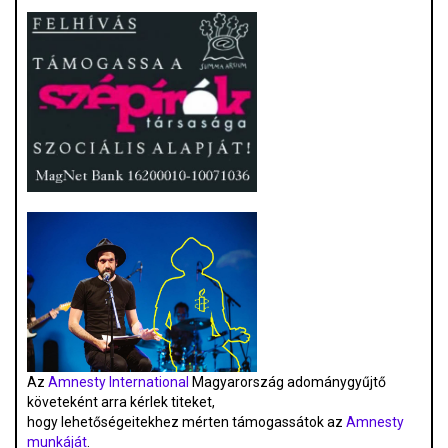
Az
Amnesty International
Magyarország adománygyűjtő
követeként arra kérlek titeket,
hogy lehetőségeitekhez mérten támogassátok az
Amnesty
munkáját
.