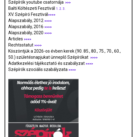
Szépírók youtube csatornája
>>>
Balti Költészeti Fesztivál
1.
2.
3.
XV. Szépíró Fesztivál
>>>>
Alapszabály, 2012
>>>>
Alapszabály, 2016
>>>>
Alapszabály, 2020
>>>>
Articles
>>>>
Rechtsstatut
>>>>
Köszöntjük a 2026-os évben kerek (90. 85., 80., 75., 70., 60.,
50.) születésnapjukat ünneplő Szépírókat
>>>>
Adatkezelési tájékoztató és szabályzat
>>>
>
Szépírók szociális szabályzata
>>>>