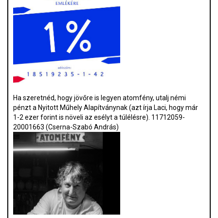
Ha szeretnéd, hogy jövőre is legyen atomfény, utalj némi
pénzt a Nyitott Műhely Alapítványnak (azt írja Laci, hogy már
1-2 ezer forint is növeli az esélyt a túlélésre). 11712059-
20001663 (Cserna-Szabó András)