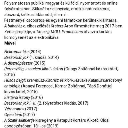
Folyamatosan publikál magyar és külföldi, nyomtatott és online
folyóiratokban. Stílusát az alanyiság, erotika, naturalizmus,
abszurd, kritikus látásmód jellemzi.
Festményei csoportos-és egyéni tárlatokon kerülnek kiállításra.
A babaház
c. elbeszélését Krebsz Áron filmesítette meg 2017-ben.
Zenei projektje, a
Tímea g-MOLL Productions
ötvözi a kortárs
komolyzenét az elektronikával
Művei
Nekromantika
(2014)
Baszorkányok
(1. kiadás, 2014)
A dísznőpásztor
(2015)
Peremvilág, szerelem tiltott utakon
(Onagy Zoltánnal közös kötet,
2015)
Húsos bejgli, krampusz-klitorisz és klón-Jézuska Katapult karácsonyi
antológia
(Apagyi Ferenccel, Komor Zoltánnal, Tépő Donáttal
közös kötet, 2015)
Élettársi iszony
(2016)
Baszorkányok I–II.
(2. folytatásos kiadás, 2017)
Vérnarancs
(2017)
Gyásztánc
(2017)
A Szatír állatkertje
kisregény a Katapult Kortárs Alkotói Oldal
gondozásában. 18+-os (2019)