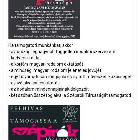
Ha támogatod munkánkat, akkor
- az ország legnagyobb független irodalmi szervezetét
- kedvenc íróidat
- a kortárs magyar irodalom oktatását
- a minőségi magyar irodalom jelenét és jövőjét
- egy folyamatosan megújuló és nyitott művészeti közösséget
- a jövő olvasóit és alkotóit
- az irodalom mindennapjainak dolgozóit
- két szóban összefoglalva: a Szépírók Társaságát támogatod