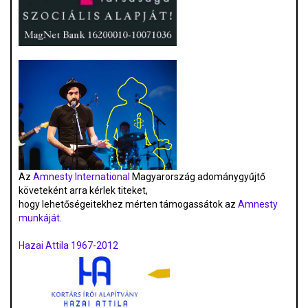
Az
Amnesty International
Magyarország adománygyűjtő
követeként arra kérlek titeket,
hogy lehetőségeitekhez mérten támogassátok az
Amnesty
munkáját
.
Hazai Attila 1967-2012