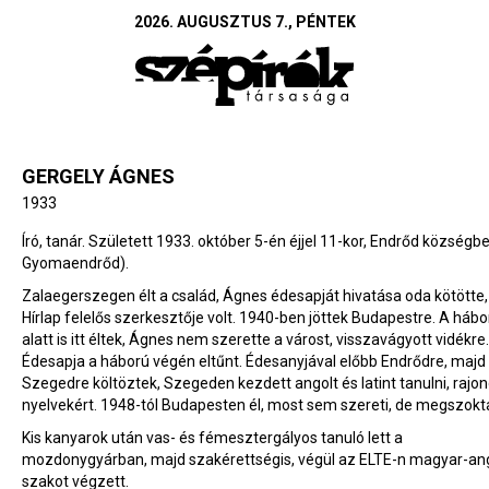
2026. AUGUSZTUS 7., PÉNTEK
GERGELY ÁGNES
1933
Író, tanár. Született 1933. október 5-én éjjel 11-kor, Endrőd községb
Gyomaendrőd).
Zalaegerszegen élt a család, Ágnes édesapját hivatása oda kötötte, 
Hírlap felelős szerkesztője volt. 1940-ben jöttek Budapestre. A hábo
alatt is itt éltek, Ágnes nem szerette a várost, visszavágyott vidékre.
Édesapja a háború végén eltűnt. Édesanyjával előbb Endrődre, majd
Szegedre költöztek, Szegeden kezdett angolt és latint tanulni, rajon
nyelvekért. 1948-tól Budapesten él, most sem szereti, de megszokt
Kis kanyarok után vas- és fémesztergályos tanuló lett a
mozdonygyárban, majd szakérettségis, végül az ELTE-n magyar-an
szakot végzett.