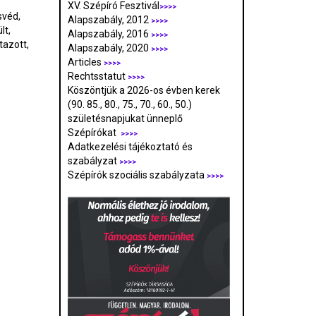
XV. Szépíró Fesztivál
>>>>
svéd,
Alapszabály, 2012
>>>>
lt,
Alapszabály, 2016
>>>>
tazott,
Alapszabály, 2020
>>>>
Articles
>>>>
Rechtsstatut
>>>>
Köszöntjük a 2026-os évben kerek
(90. 85., 80., 75., 70., 60., 50.)
születésnapjukat ünneplő
Szépírókat
>>>>
Adatkezelési tájékoztató és
szabályzat
>>>
>
Szépírók szociális szabályzata
>>>>