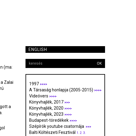
ENGLISH
OK
en (ma:
a Zalai
1997
>>>>
rú
A Társaság honlapja (2005-2015)
>>>>
Videóvers
>>>>
Könyvhajlék, 2017
>>>
gott a
Könyvhajlék, 2020
>>>>
a.
Könyvhajlék, 2023
>>>>
Budapest-töredékek
>>>>
Szépírók youtube csatornája
>>>
gol
Balti Költészeti Fesztivál
1.
2.
3.