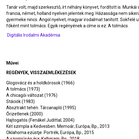
Tanár volt, majd szerkesztő, írt néhány könyvet, fordított is. Munkái 
francia, német, holland nyelven jelentek meg. Házassága nem sikerü
gyermeke nincs. Angol nyelvet, magyar irodalmat tanított. Sokfelé u
főként mint tolmács. Egyik regényének a címe is ez: A tolmács.
Digitális Irodalmi Akadémia
Művei
REGÉNYEK, VISSZAEMLÉKEZÉSEK
Glogovácz és a holdkórosok (1966)
A tolmács (1973)
A chicagói változat (1976)
Stációk (1983)
Absztrakt tehén. Tárcanapló (1995)
Őrizetlenek (2000)
Hajtogatós (Fenákel Judittal; 2004)
Két szimpla a Kedvesben. Memoár; Európa, Bp., 2013
Oklahoma ezüstje. Portrék; Európa, Bp., 2015
A szomjúság ára; Kalligram, Bp., 2018