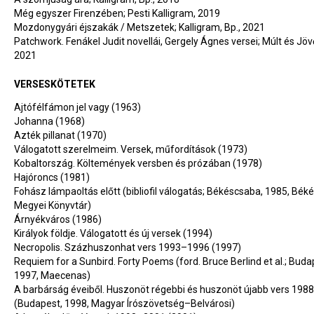
Még egyszer Firenzében; Pesti Kalligram, 2019
Mozdonygyári éjszakák / Metszetek; Kalligram, Bp., 2021
Patchwork. Fenákel Judit novellái, Gergely Ágnes versei; Múlt és Jövő
2021
VERSESKÖTETEK
Ajtófélfámon jel vagy (1963)
Johanna (1968)
Azték pillanat (1970)
Válogatott szerelmeim. Versek, műfordítások (1973)
Kobaltország. Költemények versben és prózában (1978)
Hajóroncs (1981)
Fohász lámpaoltás előtt (bibliofil válogatás; Békéscsaba, 1985, Bék
Megyei Könyvtár)
Árnyékváros (1986)
Királyok földje. Válogatott és új versek (1994)
Necropolis. Százhuszonhat vers 1993–1996 (1997)
Requiem for a Sunbird. Forty Poems (ford. Bruce Berlind et al.; Buda
1997, Maecenas)
A barbárság éveiből. Huszonöt régebbi és huszonöt újabb vers 19
(Budapest, 1998, Magyar Írószövetség–Belvárosi)