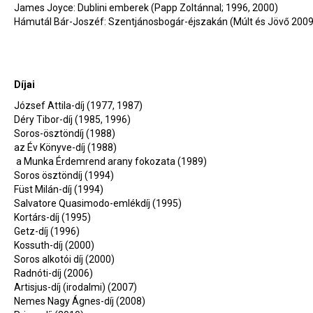
James Joyce: Dublini emberek (Papp Zoltánnal; 1996, 2000)
Hámutál Bár-Joszéf: Szentjánosbogár-éjszakán (Múlt és Jövő 2009
Díjai
József Attila-díj (1977, 1987)
Déry Tibor-díj (1985, 1996)
Soros-ösztöndíj (1988)
az Év Könyve-díj (1988)
a Munka Érdemrend arany fokozata (1989)
Soros ösztöndíj (1994)
Füst Milán-díj (1994)
Salvatore Quasimodo-emlékdíj (1995)
Kortárs-díj (1995)
Getz-díj (1996)
Kossuth-díj (2000)
Soros alkotói díj (2000)
Radnóti-díj (2006)
Artisjus-díj (irodalmi) (2007)
Nemes Nagy Ágnes-díj (2008)