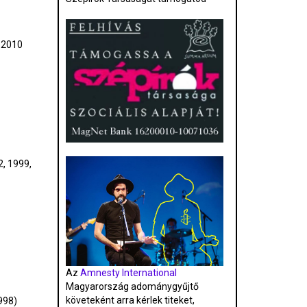
 2010
2, 1999,
Az
Amnesty International
Magyarország adománygyűjtő
követeként arra kérlek titeket,
998)