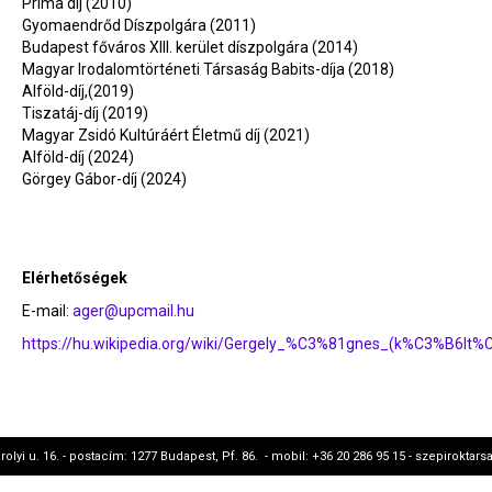
Prima díj (2010)
Gyomaendrőd Díszpolgára (2011)
Budapest főváros XIII. kerület díszpolgára (2014)
Magyar Irodalomtörténeti Társaság Babits-díja (2018)
Alföld-díj,(2019)
Tiszatáj-díj (2019)
Magyar Zsidó Kultúráért Életmű díj (2021)
Alföld-díj (2024)
Görgey Gábor-díj (2024)
Elérhetőségek
E-mail:
ager@upcmail.hu
https://hu.wikipedia.org/wiki/Gergely_%C3%81gnes_(k%C3%B6lt%
rolyi u. 16. - postacím: 1277 Budapest, Pf. 86. - mobil: +36 20 286 95 15 - szepirokt