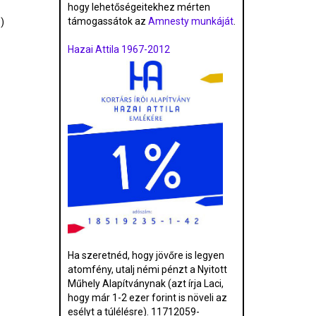
hogy lehetőségeitekhez mérten
támogassátok az
Amnesty munkáját
.
)
Hazai Attila 1967-2012
Ha szeretnéd, hogy jövőre is legyen
atomfény, utalj némi pénzt a Nyitott
Műhely Alapítványnak (azt írja Laci,
hogy már 1-2 ezer forint is növeli az
esélyt a túlélésre). 11712059-