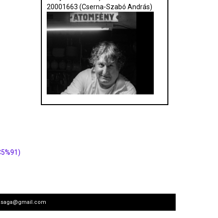
20001663 (Cserna-Szabó András)
C5%91)
arsasaga@gmail.com