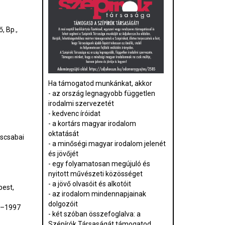
, Bp.,
Ha támogatod munkánkat, akkor
- az ország legnagyobb független
irodalmi szervezetét
- kedvenc íróidat
- a kortárs magyar irodalom
oktatását
éscsabai
- a minőségi magyar irodalom jelenét
és jövőjét
- egy folyamatosan megújuló és
nyitott művészeti közösséget
- a jövő olvasóit és alkotóit
pest,
- az irodalom mindennapjainak
dolgozóit
88–1997
- két szóban összefoglalva: a
Szépírók Társaságát támogatod