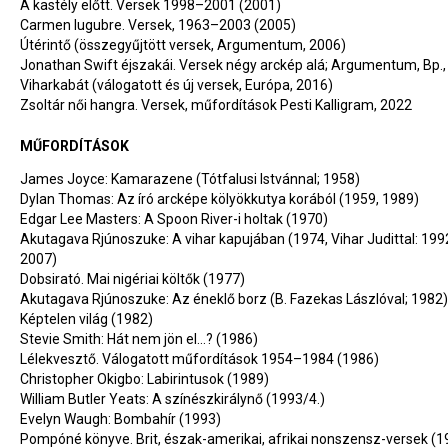
A kastély előtt. Versek 1998–2001 (2001)
Carmen lugubre. Versek, 1963–2003 (2005)
Útérintő (összegyűjtött versek, Argumentum, 2006)
Jonathan Swift éjszakái. Versek négy arckép alá; Argumentum, Bp.,
Viharkabát (válogatott és új versek, Európa, 2016)
Zsoltár női hangra. Versek, műfordítások Pesti Kalligram, 2022
MŰFORDÍTÁSOK
James Joyce: Kamarazene (Tótfalusi Istvánnal; 1958)
Dylan Thomas: Az író arcképe kölyökkutya korából (1959, 1989)
Edgar Lee Masters: A Spoon River-i holtak (1970)
Akutagava Rjúnoszuke: A vihar kapujában (1974, Vihar Judittal: 199
2007)
Dobsirató. Mai nigériai költők (1977)
Akutagava Rjúnoszuke: Az éneklő borz (B. Fazekas Lászlóval; 1982)
Képtelen világ (1982)
Stevie Smith: Hát nem jön el...? (1986)
Lélekvesztő. Válogatott műfordítások 1954–1984 (1986)
Christopher Okigbo: Labirintusok (1989)
William Butler Yeats: A színészkirálynő (1993/4.)
Evelyn Waugh: Bombahír (1993)
Pompóné könyve. Brit, észak-amerikai, afrikai nonszensz-versek (1