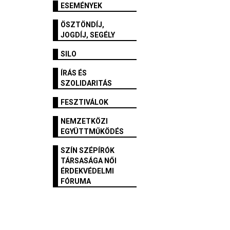
ESEMÉNYEK
ÖSZTÖNDÍJ,
JOGDÍJ, SEGÉLY
SILO
ÍRÁS ÉS
SZOLIDARITÁS
FESZTIVÁLOK
NEMZETKÖZI
EGYÜTTMŰKÖDÉS
SZÍN SZÉPÍRÓK
TÁRSASÁGA NŐI
ÉRDEKVÉDELMI
FÓRUMA