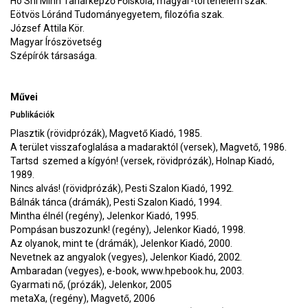
Ho Shi Minh Tanárképző Főiskola, magyar-történelem szak.
Eötvös Lóránd Tudományegyetem, filozófia szak.
József Attila Kör.
Magyar Írószövetség
Szépírók társasága.
Művei
Publikációk
Plasztik (rövidprózák), Magvető Kiadó, 1985.
A terület visszafoglalása a madaraktól (versek), Magvető, 1986.
Tartsd szemed a kígyón! (versek, rövidprózák), Holnap Kiadó,
1989.
Nincs alvás! (rövidprózák), Pesti Szalon Kiadó, 1992.
Bálnák tánca (drámák), Pesti Szalon Kiadó, 1994.
Mintha élnél (regény), Jelenkor Kiadó, 1995.
Pompásan buszozunk! (regény), Jelenkor Kiadó, 1998.
Az olyanok, mint te (drámák), Jelenkor Kiadó, 2000.
Nevetnek az angyalok (vegyes), Jelenkor Kiadó, 2002.
Ambaradan (vegyes), e-book, www.hpebook.hu, 2003.
Gyarmati nő, (prózák), Jelenkor, 2005
metaXa, (regény), Magvető, 2006