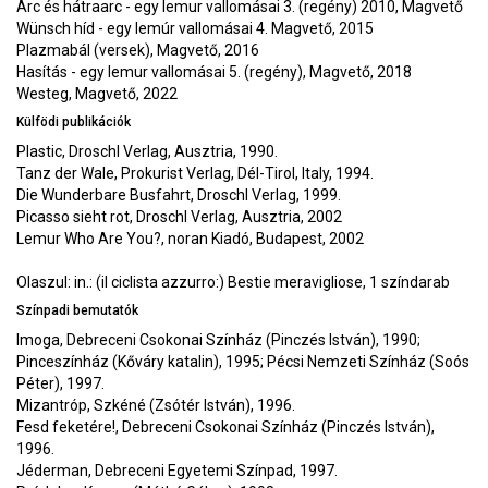
Arc és hátraarc - egy lemur vallomásai 3. (regény) 2010, Magvető
Wünsch híd - egy lemúr vallomásai 4. Magvető, 2015
Plazmabál (versek), Magvető, 2016
Hasítás - egy lemur vallomásai 5. (regény), Magvető, 2018
Westeg, Magvető, 2022
Külfödi publikációk
Plastic, Droschl Verlag, Ausztria, 1990.
Tanz der Wale, Prokurist Verlag, Dél-Tirol, Italy, 1994.
Die Wunderbare Busfahrt, Droschl Verlag, 1999.
Picasso sieht rot, Droschl Verlag, Ausztria, 2002
Lemur Who Are You?, noran Kiadó, Budapest, 2002
Olaszul: in.: (il ciclista azzurro:) Bestie meravigliose, 1 színdarab
Színpadi bemutatók
Imoga, Debreceni Csokonai Színház (Pinczés István), 1990;
Pinceszínház (Kőváry katalin), 1995; Pécsi Nemzeti Színház (Soós
Péter), 1997.
Mizantróp, Szkéné (Zsótér István), 1996.
Fesd feketére!, Debreceni Csokonai Színház (Pinczés István),
1996.
Jéderman, Debreceni Egyetemi Színpad, 1997.