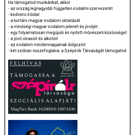
Ha támogatod munkánkat, akkor
- az ország legnagyobb független irodalmi szervezetét
- kedvenc íróidat
- a kortárs magyar irodalom oktatását
- a minőségi magyar irodalom jelenét és jövőjét
- egy folyamatosan megújuló és nyitott művészeti közösséget
- a jövő olvasóit és alkotóit
- az irodalom mindennapjainak dolgozóit
- két szóban összefoglalva: a Szépírók Társaságát támogatod