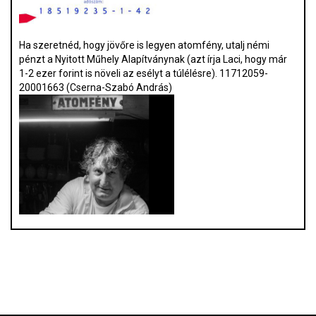
Ha szeretnéd, hogy jövőre is legyen atomfény, utalj némi
pénzt a Nyitott Műhely Alapítványnak (azt írja Laci, hogy már
1-2 ezer forint is növeli az esélyt a túlélésre). 11712059-
20001663 (Cserna-Szabó András)