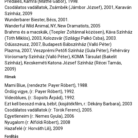
Prédales, Kamra (Máthé Gábor), 1998.
Csodálatos vadállatok, Zsámbék (Jámbor József), 2001, Karaván
Színház, 2009
Wunderbarer Biester, Bécs, 2001.
Wanderful Wild Animal, NY, New Dramatists, 2005
Brahms és a macskák, (Toepler Zoltánnal közösen), Káva Színház
(Tóth Miklós), 2003, Kolozsvár (Szilágyi Palkó Csba), 2003.
Odüsszeusz, 2007, Budapesti Bábszínház (Valló Péter)
Plazma, 2007, Veszprémi Petőfi Színház (Gula Péter), Fehérváry
Vörösmarty Színház (Valló Péter), KOMA Társulat (Bakelit
Színház), Kecskeméti Katona József Színház (Récei Tamás,
2009)
Filmek
Mami Blue, (rendezte: Payer Róbert), 1988.
Ördög vigye, (r.: Payer Róbert), 1992.
Videoblues, (r.: Sopsits Árpád), 1992.
Ezt kell beoszd mára, bébi!, (kisjátékfilm, r.: Dékány Barbara), 2003
Csodálatos vadállatok (r: Török Ferenc), 2005.
Egyetleneim (r.: Nemes Gyula), 2006
Nyugalom (r: Alföldi Róbert), 2008
Hazafelé (r: Horváth Lili), 2009
Fordítás