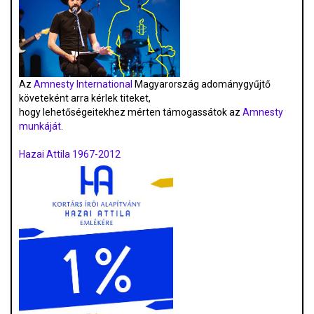
Az
Amnesty International
Magyarország adománygyűjtő
követeként arra kérlek titeket,
hogy lehetőségeitekhez mérten támogassátok az
Amnesty
munkáját
.
Hazai Attila 1967-2012