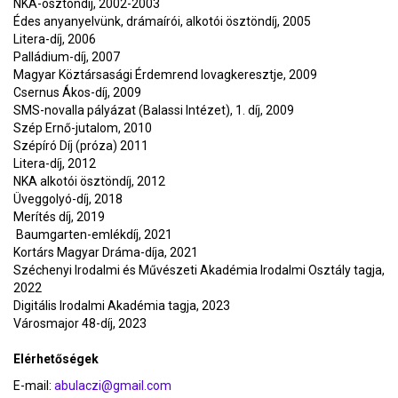
NKA-ösztöndíj, 2002-2003
Édes anyanyelvünk, drámaírói, alkotói ösztöndíj, 2005
Litera-díj, 2006
Palládium-díj, 2007
Magyar Köztársasági Érdemrend lovagkeresztje, 2009
Csernus Ákos-díj, 2009
SMS-novalla pályázat (Balassi Intézet), 1. díj, 2009
Szép Ernő-jutalom, 2010
Szépíró Díj (próza) 2011
Litera-díj, 2012
NKA alkotói ösztöndíj, 2012
Üveggolyó-díj, 2018
Merítés díj, 2019
Baumgarten-emlékdíj, 2021
Kortárs Magyar Dráma-díja, 2021
Széchenyi Irodalmi és Művészeti Akadémia Irodalmi Osztály tagja,
2022
Digitális Irodalmi Akadémia tagja, 2023
Városmajor 48-díj, 2023
Elérhetőségek
E-mail:
abulaczi@gmail.com