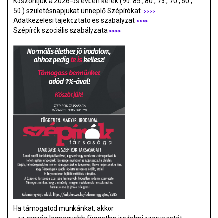
Köszöntjük a 2026-os évben kerek (90. 85., 80., 75., 70., 60.,
50.) születésnapjukat ünneplő Szépírókat
>>>>
Adatkezelési tájékoztató és szabályzat
>>>
>
Szépírók szociális szabályzata
>>>>
Ha támogatod munkánkat, akkor