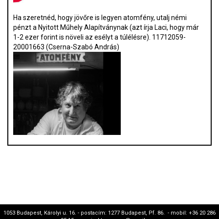
Ha szeretnéd, hogy jövőre is legyen atomfény, utalj némi
pénzt a Nyitott Műhely Alapítványnak (azt írja Laci, hogy már
1-2 ezer forint is növeli az esélyt a túlélésre). 11712059-
20001663 (Cserna-Szabó András)
1053 Budapest, Károlyi u. 16. - postacím: 1277 Budapest, Pf. 86. - mobil: +36 20 286