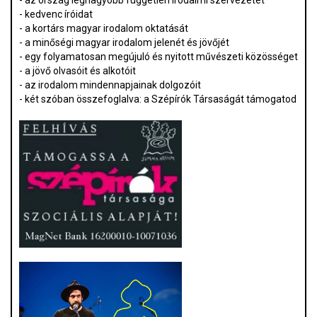
- az ország legnagyobb független irodalmi szervezetét
- kedvenc íróidat
- a kortárs magyar irodalom oktatását
- a minőségi magyar irodalom jelenét és jövőjét
- egy folyamatosan megújuló és nyitott művészeti közösséget
- a jövő olvasóit és alkotóit
- az irodalom mindennapjainak dolgozóit
- két szóban összefoglalva: a Szépírók Társaságát támogatod