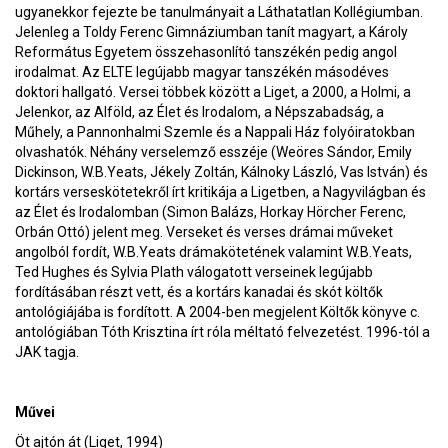
ugyanekkor fejezte be tanulmányait a Láthatatlan Kollégiumban.
Jelenleg a Toldy Ferenc Gimnáziumban tanít magyart, a Károly
Református Egyetem összehasonlító tanszékén pedig angol
irodalmat. Az ELTE legújabb magyar tanszékén másodéves
doktori hallgató. Versei többek között a Liget, a 2000, a Holmi, a
Jelenkor, az Alföld, az Élet és Irodalom, a Népszabadság, a
Műhely, a Pannonhalmi Szemle és a Nappali Ház folyóiratokban
olvashatók. Néhány verselemző esszéje (Weöres Sándor, Emily
Dickinson, W.B.Yeats, Jékely Zoltán, Kálnoky László, Vas István) és
kortárs verseskötetekről írt kritikája a Ligetben, a Nagyvilágban és
az Élet és Irodalomban (Simon Balázs, Horkay Hörcher Ferenc,
Orbán Ottó) jelent meg. Verseket és verses drámai műveket
angolból fordít, W.B.Yeats drámakötetének valamint W.B.Yeats,
Ted Hughes és Sylvia Plath válogatott verseinek legújabb
fordításában részt vett, és a kortárs kanadai és skót költők
antológiájába is fordított. A 2004-ben megjelent Költők könyve c.
antológiában Tóth Krisztina írt róla méltató felvezetést. 1996-tól a
JAK tagja.
Művei
Öt ajtón át (Liget, 1994)