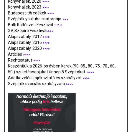
Könyvhajlék, 2020
>>>>
Könyvhajlék, 2023
>>>>
Budapest-töredékek
>>>>
Szépírók youtube csatornája
>>>
Balti Költészeti Fesztivál
1.
2.
3.
XV. Szépíró Fesztivál
>>>>
Alapszabály, 2012
>>>>
Alapszabály, 2016
>>>>
Alapszabály, 2020
>>>>
Articles
>>>>
Rechtsstatut
>>>>
Köszöntjük a 2026-os évben kerek (90. 85., 80., 75., 70., 60.,
50.) születésnapjukat ünneplő Szépírókat
>>>>
Adatkezelési tájékoztató és szabályzat
>>>
>
Szépírók szociális szabályzata
>>>>