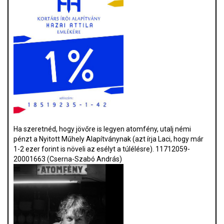
Ha szeretnéd, hogy jövőre is legyen atomfény, utalj némi
pénzt a Nyitott Műhely Alapítványnak (azt írja Laci, hogy már
1-2 ezer forint is növeli az esélyt a túlélésre). 11712059-
20001663 (Cserna-Szabó András)