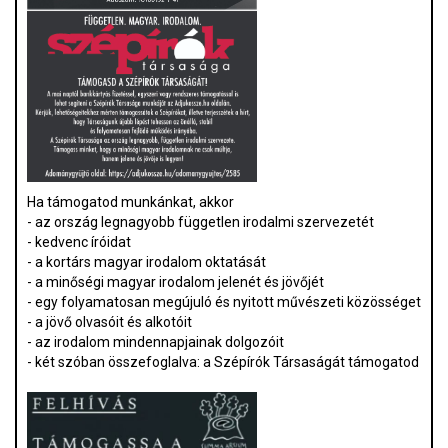
Ha támogatod munkánkat, akkor
- az ország legnagyobb független irodalmi szervezetét
- kedvenc íróidat
- a kortárs magyar irodalom oktatását
- a minőségi magyar irodalom jelenét és jövőjét
- egy folyamatosan megújuló és nyitott művészeti közösséget
- a jövő olvasóit és alkotóit
- az irodalom mindennapjainak dolgozóit
- két szóban összefoglalva: a Szépírók Társaságát támogatod