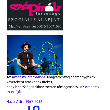
Az
Amnesty International
Magyarország adománygyűjtő
követeként arra kérlek titeket,
hogy lehetőségeitekhez mérten támogassátok az
Amnesty
munkáját
.
Hazai Attila 1967-2012