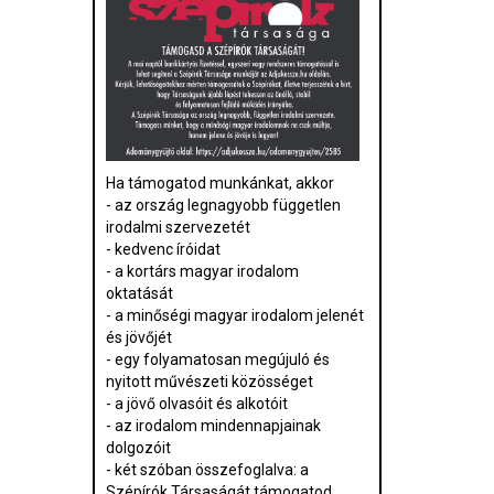
Ha támogatod munkánkat, akkor
- az ország legnagyobb független
irodalmi szervezetét
- kedvenc íróidat
- a kortárs magyar irodalom
oktatását
- a minőségi magyar irodalom jelenét
és jövőjét
- egy folyamatosan megújuló és
nyitott művészeti közösséget
- a jövő olvasóit és alkotóit
- az irodalom mindennapjainak
dolgozóit
- két szóban összefoglalva: a
Szépírók Társaságát támogatod