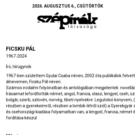
2026. AUGUSZTUS 6., CSÜTÖRTÖK
FICSKU PÁL
1967-2024
Író, hírügynök
1967-ben születtem Gyulai Csaba néven, 2002 óta publikálok felvett 
álnevemen, Ficsku Pál néven.
Számos irodalmi folyóiratban és antológiában megjelentek novellá
Írásaimat lefordították német, angol, francia, olasz, lengyel, cseh, sz
bolgár, szerb, szlovén, norvég, tibeti nyelvekre. Legutolsó könyvem,
részben a gyerekeimről, részben a lombik-létről szól) a Gyerekgyár a
és csehországi kiadása folyamatban van, a lengyel, francia, német 
fordítása készül.