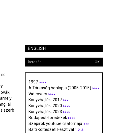
ENGLISH
OK
írói
1997
>>>>
im.
A Társaság honlapja (2005-2015)
>>>>
lovák,
Videóvers
>>>>
 (amely
Könyvhajlék, 2017
>>>
ngliai
Könyvhajlék, 2020
>>>>
és szerb
Könyvhajlék, 2023
>>>>
Budapest-töredékek
>>>>
Szépírók youtube csatornája
>>>
Balti Költészeti Fesztivál
1.
2.
3.