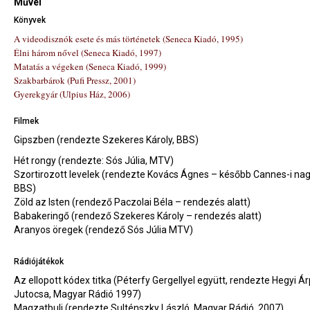
Művei
Könyvek
A videodisznók esete és más történetek (Seneca Kiadó, 1995)
Élni három nővel (Seneca Kiadó, 1997)
Matatás a végeken (Seneca Kiadó, 1999)
Szakbarbárok (Pufi P
ressz, 2001)
Gyerekgyár (Ulpius Ház, 2006)
Filmek
Gipszben (rendezte Szekeres Károly, BBS)
Hét rongy (rendezte: Sós Júlia, MTV)
Szortirozott levelek (rendezte Kovács Ágnes – később Cannes-i nagy
BBS)
Zöld az Isten (rendező Paczolai Béla – rendezés alatt)
Babakeringő (rendező Szekeres Károly – rendezés alatt)
Aranyos öregek (rendező Sós Júlia MTV)
Rádiójátékok
Az ellopott kódex titka (Péterfy Gergellyel együtt, rendezte Hegyi Á
Jutocsa, Magyar Rádió 1997)
Magzatbuli (rendezte Sulténszky László, Magyar Rádió, 2007)