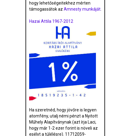
hogy lehetőségeitekhez mérten
támogassátok az
Amnesty munkáját
.
Hazai Attila 1967-2012
Ha szeretnéd, hogy jövőre is legyen
atomfény, utalj némi pénzt a Nyitott
Műhely Alapítványnak (azt írja Laci,
hogy már 1-2 ezer forint is növeli az
esélyt a túlélésre). 11712059-