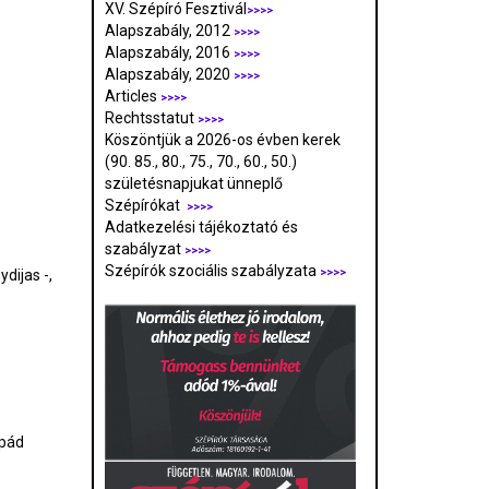
XV. Szépíró Fesztivál
>>>>
Alapszabály, 2012
>>>>
Alapszabály, 2016
>>>>
Alapszabály, 2020
>>>>
Articles
>>>>
Rechtsstatut
>>>>
Köszöntjük a 2026-os évben kerek
(90. 85., 80., 75., 70., 60., 50.)
születésnapjukat ünneplő
Szépírókat
>>>>
Adatkezelési tájékoztató és
szabályzat
>>>
>
Szépírók szociális szabályzata
dijas -,
>>>>
rpád