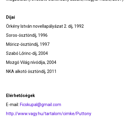
Díjai
Örkény István novellapályázat 2. díj, 1992
Soros-ösztöndíj, 1996
Móricz-ösztöndíj, 1997
Szabó Lőrinc-díj, 2004
Mozgó Világ nívódíja, 2004
NKA alkotó ösztöndíj, 2011
Elérhetőségek
E-mail:
Ficskupal@gmail.com
http://www.vagy.hu/tartalom/cimke/Puttony