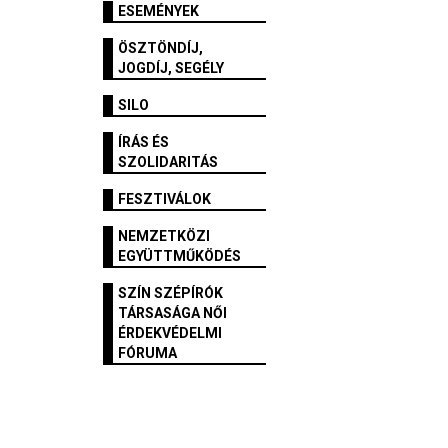
ESEMÉNYEK
ÖSZTÖNDÍJ,
JOGDÍJ, SEGÉLY
SILO
ÍRÁS ÉS
SZOLIDARITÁS
FESZTIVÁLOK
NEMZETKÖZI
EGYÜTTMŰKÖDÉS
SZÍN SZÉPÍRÓK
TÁRSASÁGA NŐI
ÉRDEKVÉDELMI
FÓRUMA