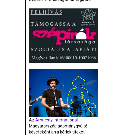
Az
Amnesty International
Magyarország adománygyűjtő
követeként arra kérlek titeket,