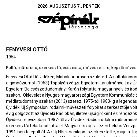
2026. AUGUSZTUS 7., PÉNTEK
FENYVESI OTTÓ
1954
Költő, műfordító, szerkesztő, esszéista, művészeti író, képzőművés
Fenyvesi Ottó Délvidéken, Moholgunarason született. Az általános is
a gimnáziumot (1963) Topolyán végzi. Egyetemi tanulmányait az Új
Egyetem Bölcsészettudományi Karán folytatta magyar nyelv és iro
szakon. Oklevelet a Nyugat-magyarországi Egyetem Kommunikáció
médiatudomány szakán (2013) szerez. 1975-től 1983-ig a legendás 
újvidéki Új Symposion irodalmi-művészeti folyóirat szerkesztője vol
évig dolgozott az Újvidéki Rádióban, illetve újságíróként és rendező
Újvidéki Televízióban. 1987-től az Újvidéki Rádió irodalmi műsoraina
szerkesztői feladatait látta el. Magyarországra, ezen belül is Vesz
1991-ben települt át. Az Új Hírek napilapot szerkesztette, majd a Ta