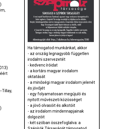
)
ém,
Ha támogatod munkánkat, akkor
- az ország legnagyobb független
irodalmi szervezetét
- kedvenc íróidat
2013)
- a kortárs magyar irodalom
séért
oktatását
- a minőségi magyar irodalom jelenét
és jövőjét
Tillay,
- egy folyamatosan megújuló és
nyitott művészeti közösséget
- a jövő olvasóit és alkotóit
7)
- az irodalom mindennapjainak
dolgozóit
- két szóban összefoglalva: a
Szépírók Társaságát támogatod