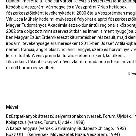
Újságot, mellette a Tapolcai Városi Televízió főszerkesztő-igazgatója
Később a Veszprém Vármegye és a Veszprémi 7 Nap hetilapok
főszerkesztőjeként tevékenykedett. 2000 óta a Veszprémben megj
Vár Ucca Műhely irodalmi-művészeti folyóirat alapító főszerkesztőj
Magyar Tudományos Akadémia észak-dunántúli regionális központ
2002 óta dolgozott mint szervezőtitkár, és innen is ment nyugdíjba.
ben Magyar Ezüst Érdemkereszt kitüntetésben részesült, majd kie
irodalmi tevékenysége elismeréseként 2015-ben József Attila-díjban
német, francia, angol, olasz, holland, lengyel, szerb és horvát nyelvre
lefordították. A veszprémi kulturális életben íróként, költőként,
főszerkesztőként és képzőművészként maradandó értéket hozott l
elmúlt három évtizedben.
Révé
Művei
Ezüstpatkányok áttetsző selyemzónákon (versek, Forum, Újvidék, 1
Kollapszus (versek, Forum, Újvidék, 1988)
A káosz angyala (versek, Szívárvány, Budapest-Chicago, 1993)
Buzz Off!!! (képversek, Művészetek Háza, Veszprém, 1994)