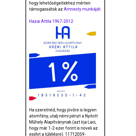
hogy lehetőségeitekhez mérten
támogassátok az
Amnesty munkáját
.
Hazai Attila 1967-2012
Ha szeretnéd, hogy jövőre is legyen
atomfény, utalj némi pénzt a Nyitott
Műhely Alapítványnak (azt írja Laci,
hogy már 1-2 ezer forint is növeli az
esélyt a túlélésre). 11712059-