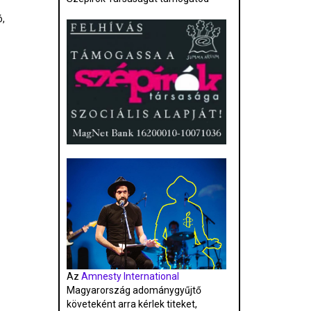
ó,
Az
Amnesty International
Magyarország adománygyűjtő
követeként arra kérlek titeket,