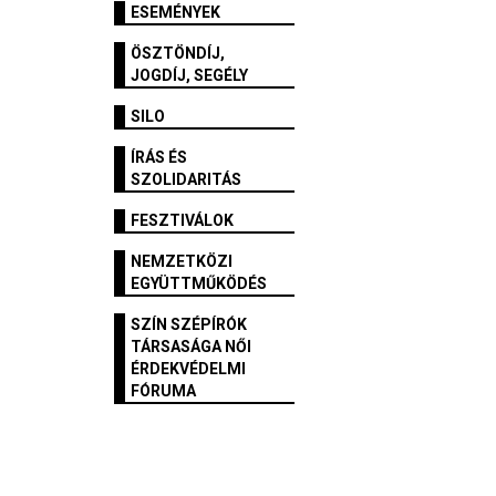
ESEMÉNYEK
ÖSZTÖNDÍJ,
JOGDÍJ, SEGÉLY
SILO
ÍRÁS ÉS
SZOLIDARITÁS
FESZTIVÁLOK
NEMZETKÖZI
EGYÜTTMŰKÖDÉS
SZÍN SZÉPÍRÓK
TÁRSASÁGA NŐI
ÉRDEKVÉDELMI
FÓRUMA