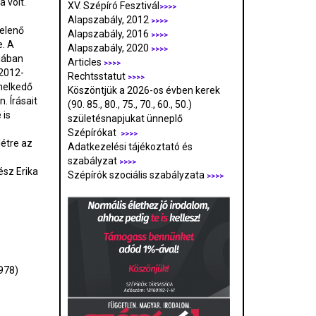
 volt.
XV. Szépíró Fesztivál
>>>>
Alapszabály, 2012
>>>>
elenő
Alapszabály, 2016
>>>>
e. A
Alapszabály, 2020
>>>>
jában
Articles
>>>>
 2012-
Rechtsstatut
>>>>
melkedő
Köszöntjük a 2026-os évben kerek
. Írásait
(90. 85., 80., 75., 70., 60., 50.)
 is
születésnapjukat ünneplő
Szépírókat
>>>>
étre az
Adatkezelési tájékoztató és
szabályzat
>>>
>
sz Erika
Szépírók szociális szabályzata
>>>>
978)