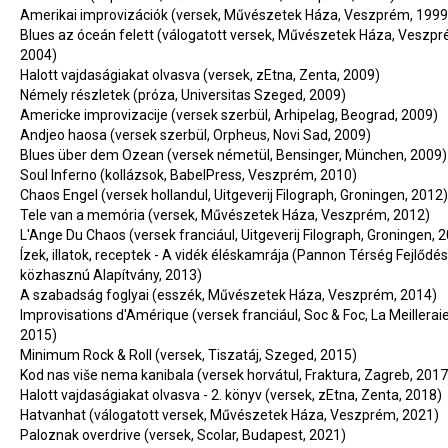
Amerikai improvizációk (versek, Művészetek Háza, Veszprém, 1999
Blues az óceán felett (válogatott versek, Művészetek Háza, Veszpr
2004)
Halott vajdaságiakat olvasva (versek, zEtna, Zenta, 2009)
Némely részletek (próza, Universitas Szeged, 2009)
Americke improvizacije (versek szerbül, Arhipelag, Beograd, 2009)
Andjeo haosa (versek szerbül, Orpheus, Novi Sad, 2009)
Blues über dem Ozean (versek németül, Bensinger, München, 2009)
Soul Inferno (kollázsok, BabelPress, Veszprém, 2010)
Chaos Engel (versek hollandul, Uitgeverij Filograph, Groningen, 2012)
Tele van a memória (versek, Művészetek Háza, Veszprém, 2012)
L'Ange Du Chaos (versek franciául, Uitgeverij Filograph, Groningen, 
Ízek, illatok, receptek - A vidék éléskamrája (Pannon Térség Fejlődé
közhasznú Alapítvány, 2013)
A szabadság foglyai (esszék, Művészetek Háza, Veszprém, 2014)
Improvisations d'Amérique (versek franciául, Soc & Foc, La Meilleraie-
2015)
Minimum Rock & Roll (versek, Tiszatáj, Szeged, 2015)
Kod nas više nema kanibala (versek horvátul, Fraktura, Zagreb, 201
Halott vajdaságiakat olvasva - 2. könyv (versek, zEtna, Zenta, 2018)
Hatvanhat (válogatott versek, Művészetek Háza, Veszprém, 2021)
Paloznak overdrive (versek, Scolar, Budapest, 2021)