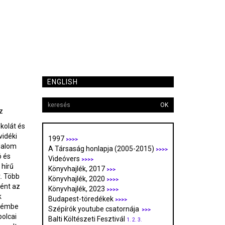
ENGLISH
OK
z
kolát és
vidéki
1997
>>>>
dalom
A Társaság honlapja (2005-2015)
>>>>
 és
Videóvers
>>>>
hírű
Könyvhajlék, 2017
>>>
t. Több
Könyvhajlék, 2020
>>>>
ként az
Könyvhajlék, 2023
>>>>
k
Budapest-töredékek
>>>>
prémbe
Szépírók youtube csatornája
>>>
polcai
Balti Költészeti Fesztivál
1.
2.
3.