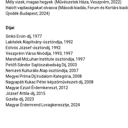
Mély vizek, magas hegyek (Művészetek Háza, Veszprém, 2022)
Halott vajdaságiakat olvasva (Másodii kiadás, Forum és Kortárs kiad
Újvidék-Budapest, 2024)
Díjai
Sinkó Ervin-díj, 1977
Lakitelek Alapítvány-ösztöndíja, 1992
Eötvös József-ösztöndíj, 1992
Veszprém Város Nívódíja, 1993, 1997
Marshall McLuhan Institute ösztöndíja, 1997
Petőfi Sándor Sajtószabadság Díj, 2003
Nemzeti Kulturális Alap ösztöndíja, 2007
Megyei Príma Díj Irodalom Kategória, 2008
Nagyapáti Kukac Péter képzőművészeti díj, 2008
Magyar Ezüst Érdemkereszt, 2012
József Attila-díj, 2015
Gizella-díj, 2023
Magyar Érdemrend Lovagkeresztje, 2024