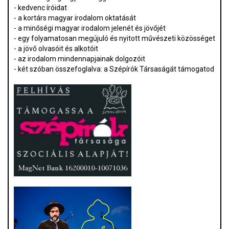
- kedvenc íróidat
- a kortárs magyar irodalom oktatását
- a minőségi magyar irodalom jelenét és jövőjét
- egy folyamatosan megújuló és nyitott művészeti közösséget
- a jövő olvasóit és alkotóit
- az irodalom mindennapjainak dolgozóit
- két szóban összefoglalva: a Szépírók Társaságát támogatod