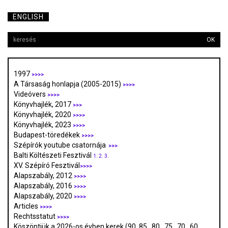
ENGLISH
OK
1997
>>>>
A Társaság honlapja (2005-2015)
>>>>
Videóvers
>>>>
Könyvhajlék, 2017
>>>
Könyvhajlék, 2020
>>>>
Könyvhajlék, 2023
>>>>
Budapest-töredékek
>>>>
Szépírók youtube csatornája
>>>
Balti Költészeti Fesztivál
1.
2.
3.
XV. Szépíró Fesztivál
>>>>
Alapszabály, 2012
>>>>
Alapszabály, 2016
>>>>
Alapszabály, 2020
>>>>
Articles
>>>>
Rechtsstatut
>>>>
Köszöntjük a 2026-os évben kerek (90. 85., 80., 75., 70., 60.,