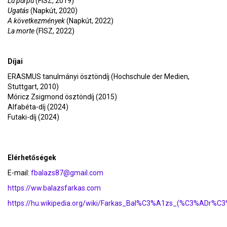
Lu purpu
(FISZ, 2019)
Ugatás
(Napkút, 2020)
A következmények
(Napkút, 2022)
La morte
(FISZ, 2022)
Díjai
ERASMUS tanulmányi ösztöndíj (Hochschule der Medien,
Stuttgart, 2010)
Móricz Zsigmond ösztöndíj (2015)
Alfabéta-díj (2024)
Futaki-díj (2024)
Elérhetőségek
E-mail:
fbalazs87@gmail.com
https://ww.balazsfarkas.com
https://hu.wikipedia.org/wiki/Farkas_Bal%C3%A1zs_(%C3%ADr%C