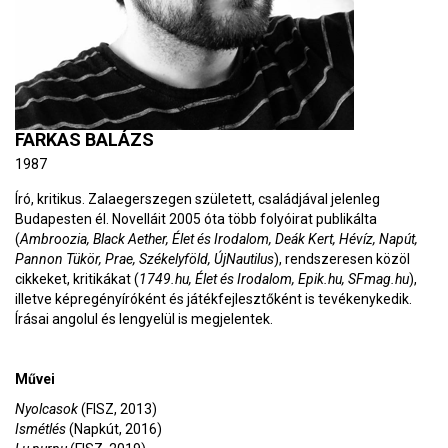
FARKAS BALÁZS
1987
Író, kritikus. Zalaegerszegen született, családjával jelenleg
Budapesten él. Novelláit 2005 óta több folyóirat publikálta
(
Ambroozia, Black Aether, Élet és Irodalom, Deák Kert, Hévíz, Napút,
Pannon
Tükör, Prae, Székelyföld, ÚjNautilus
), rendszeresen közöl
cikkeket, kritikákat (
1749.hu, Élet és
Irodalom, Epik.hu, SFmag.hu
),
illetve képregényíróként és játékfejlesztőként is tevékenykedik.
Írásai angolul és lengyelül is megjelentek.
Művei
Nyolcasok
(FISZ, 2013)
Ismétlés
(Napkút, 2016)