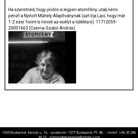
Ha szeretnéd, hogy jövőre is legyen atomfény, utalj némi
pénzt a Nyitott Műhely Alapítványnak (azt írja Laci, hogy már
1-2 ezer forint is növeli az esélyt a túlélésre). 11712059-
20001663 (Cserna-Szabó András)
1053 Budapest, Károlyi u. 16. - postacím: 1277 Budapest, Pf. 86. - mobil: +36 20 286
95 15 - szepiroktarsasaga@gmail.com