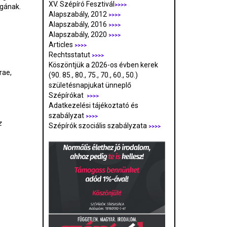
XV. Szépíró Fesztivál
>>>>
ágának.
Alapszabály, 2012
>>>>
Alapszabály, 2016
>>>>
Alapszabály, 2020
>>>>
Articles
>>>>
Rechtsstatut
>>>>
Köszöntjük a 2026-os évben kerek
rae,
(90. 85., 80., 75., 70., 60., 50.)
születésnapjukat ünneplő
Szépírókat
>>>>
Adatkezelési tájékoztató és
szabályzat
>>>
>
z
Szépírók szociális szabályzata
>>>>