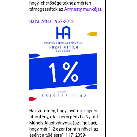
hogy lehetőségeitekhez mérten
támogassátok az
Amnesty munkáját
.
Hazai Attila 1967-2012
Ha szeretnéd, hogy jövőre is legyen
atomfény, utalj némi pénzt a Nyitott
Műhely Alapítványnak (azt írja Laci,
hogy már 1-2 ezer forint is növeli az
esélyt a túlélésre). 11712059-