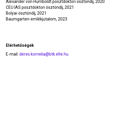
Alexander von Humboldt posztdoktori ösztöndíj, 2020
CEU IAS posztdoktori ösztöndíj, 2021
Bolyai-ösztöndíj, 2021
Baumgarten-emlékjutalom, 2023
Elérhetőségek
E-mail:
deres.kornelia@btk.elte.hu