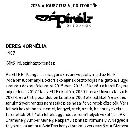
2026. AUGUSZTUS 6., CSÜTÖRTÖK
DERES KORNÉLIA
1987
Költő, író, színháztörténész
Az ELTE BTK angol és magyar szakjain végzett, majd az ELTE
Irodalomtudományi Doktori Iskolájának ösztöndíjas hallgatója, s ugy
szerzett doktori fokozatot 2015-ben. 2015-18 között a Károli Egye
adjunktusa, 2017 óta az ELTE oktatója, 2020-ban az Universität zu K
2021-ben a CEU posztdoktori kutatója. 2003 óta publikál. Verseit és
tanulmányait rangos nemzetközi és hazai folyóiratok közölték. Vers
többek között angol, német, lengyel, cseh, szerb, bolgár nyelvekre
fordították. 2017 óta tehetséggondozó íróműhelyek vezetője: JAK
Líraműhely, Amper Műhely, Rakpart3 színházi íróműhely. A Negyed i
folyóirat, valamint a SzínText könyvsorozat szerkesztője. A Bizton