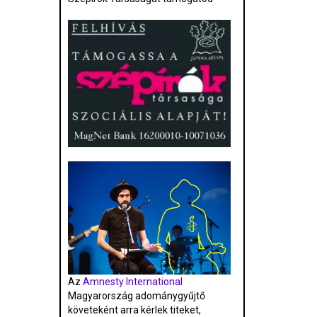
Az
Amnesty International
Magyarország adománygyűjtő
követeként arra kérlek titeket,