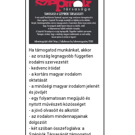
Ha támogatod munkánkat, akkor
- az ország legnagyobb független
irodalmi szervezetét
- kedvenc íróidat
- a kortárs magyar irodalom
oktatását
- a minőségi magyar irodalom jelenét
és jövőjét
- egy folyamatosan megújuló és
nyitott művészeti közösséget
- a jövő olvasóit és alkotóit
- az irodalom mindennapjainak
dolgozóit
- két szóban összefoglalva: a
Szépírók Társaságát támogatod