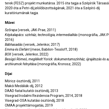
terek (FESZ) projekt munkatársa. 2015 óta tagja a Szépírók Társas
2020 óta a Petri-díj jelölőbizottságának, 2021 óta a Szépíró-díj
kuratóriumának tagja.
Művei
Szőrapa
(versek, JAK-Prae, 2011)
Képkalapács: színház, technológia, intermedialitás
(monográfia, JAK-P
2016)
Bábhasadás
(versek, Jelenkor, 2017)
Emma és Elefánt
(mese, Babilon-Tessloff, 2018)
BOX
(versek, Jelenkor, 2022)
Besúgó Rómeó, meglékelt Yorick: dokumentumszínház, újrajátszás és a
archívumok felnyitása
(monográfia, Kronosz, 2022)
Díjai
Móricz-ösztöndíj, 2011
Makói Medáliák-díj, 2012
DAAD fiatal kutatói ösztöndíj, 2013
Visegrad Irodalmi Rezidencia Program, 2014, 2018
Visegrad-OSA kutatási ösztöndíj, 2018
OMAA projekttámogatás, 2019