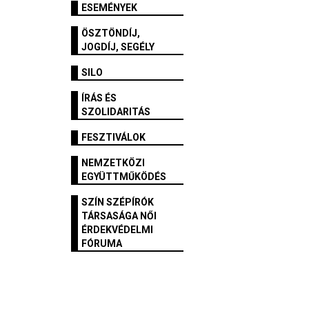
ESEMÉNYEK
ÖSZTÖNDÍJ,
JOGDÍJ, SEGÉLY
SILO
ÍRÁS ÉS
SZOLIDARITÁS
FESZTIVÁLOK
NEMZETKÖZI
EGYÜTTMŰKÖDÉS
SZÍN SZÉPÍRÓK
TÁRSASÁGA NŐI
ÉRDEKVÉDELMI
FÓRUMA