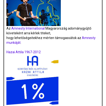
Az
Amnesty International
Magyarország adománygyűjtő
követeként arra kérlek titeket,
hogy lehetőségeitekhez mérten támogassátok az
Amnesty
munkáját
.
Hazai Attila 1967-2012