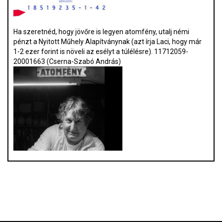
Ha szeretnéd, hogy jövőre is legyen atomfény, utalj némi
pénzt a Nyitott Műhely Alapítványnak (azt írja Laci, hogy már
1-2 ezer forint is növeli az esélyt a túlélésre). 11712059-
20001663 (Cserna-Szabó András)