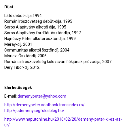
Díjai
Látó debüt-díja,1994
Román Írószövetség debüt-díja, 1995
Soros Alapítvány alkotói díja, 1995
Soros Alapítvány fordítói ösztöndíja, 1997
Hajnóczy Péter alkotói ösztöndíja, 1999
Méray-díj, 2001
Communitas alkotói ösztöndíj, 2004
Móricz Ösztöndíj, 2006
Romániai Írószövetség kolozsvári fiókjának prózadíja, 2007
Déry Tibor-díj, 2012
Elérhetőségek
E-mail:
demenypeter@yahoo.com
http://demenypeter.adatbank.transindex.ro/,
http://jodemenysegfoka.blog.hu/
http://www.naputonline.hu/2016/02/20/demeny-peter-ki-ez-az-
ur/