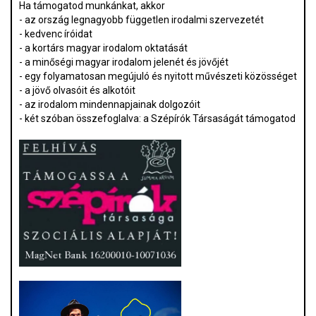
Ha támogatod munkánkat, akkor
- az ország legnagyobb független irodalmi szervezetét
- kedvenc íróidat
- a kortárs magyar irodalom oktatását
- a minőségi magyar irodalom jelenét és jövőjét
- egy folyamatosan megújuló és nyitott művészeti közösséget
- a jövő olvasóit és alkotóit
- az irodalom mindennapjainak dolgozóit
- két szóban összefoglalva: a Szépírók Társaságát támogatod