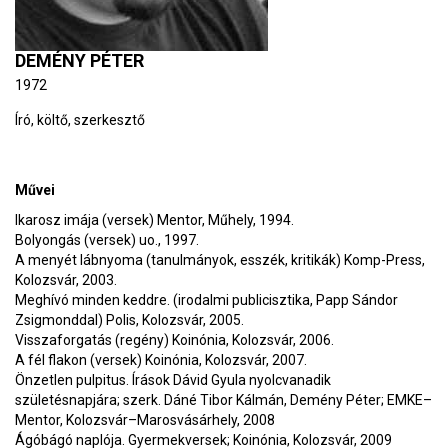
DEMÉNY PÉTER
1972
Író, költő, szerkesztő
Művei
Ikarosz imája (versek) Mentor, Műhely, 1994.
Bolyongás (versek) uo., 1997.
A menyét lábnyoma (tanulmányok, esszék, kritikák) Komp-Press,
Kolozsvár, 2003.
Meghívó minden keddre. (irodalmi publicisztika, Papp Sándor
Zsigmonddal) Polis, Kolozsvár, 2005.
Visszaforgatás (regény) Koinónia, Kolozsvár, 2006.
A fél flakon (versek) Koinónia, Kolozsvár, 2007.
Önzetlen pulpitus. Írások Dávid Gyula nyolcvanadik
születésnapjára; szerk. Dáné Tibor Kálmán, Demény Péter; EMKE–
Mentor, Kolozsvár–Marosvásárhely, 2008
Ágóbágó naplója. Gyermekversek; Koinónia, Kolozsvár, 2009