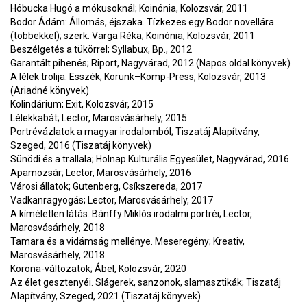
Hóbucka Hugó a mókusoknál; Koinónia, Kolozsvár, 2011
Bodor Ádám: Állomás, éjszaka. Tízkezes egy Bodor novellára
(többekkel); szerk. Varga Réka; Koinónia, Kolozsvár, 2011
Beszélgetés a tükörrel; Syllabux, Bp., 2012
Garantált pihenés; Riport, Nagyvárad, 2012 (Napos oldal könyvek)
A lélek trolija. Esszék; Korunk–Komp-Press, Kolozsvár, 2013
(Ariadné könyvek)
Kolindárium; Exit, Kolozsvár, 2015
Lélekkabát; Lector, Marosvásárhely, 2015
Portrévázlatok a magyar irodalomból; Tiszatáj Alapítvány,
Szeged, 2016 (Tiszatáj könyvek)
Sünödi és a trallala; Holnap Kulturális Egyesület, Nagyvárad, 2016
Apamozsár; Lector, Marosvásárhely, 2016
Városi állatok; Gutenberg, Csíkszereda, 2017
Vadkanragyogás; Lector, Marosvásárhely, 2017
A kíméletlen látás. Bánffy Miklós irodalmi portréi; Lector,
Marosvásárhely, 2018
Tamara és a vidámság mellénye. Meseregény; Kreativ,
Marosvásárhely, 2018
Korona-változatok; Ábel, Kolozsvár, 2020
Az élet gesztenyéi. Slágerek, sanzonok, slamasztikák; Tiszatáj
Alapítvány, Szeged, 2021 (Tiszatáj könyvek)