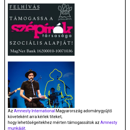
Az
Amnesty International
Magyarország adománygyűjtő
követeként arra kérlek titeket,
hogy lehetőségeitekhez mérten támogassátok az
Amnesty
munkáját
.