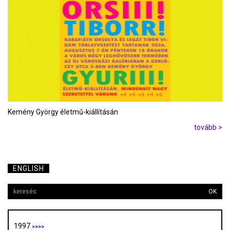
Kemény György életmű-kiállításán
tovább >
ENGLISH
OK
1997
>>>>