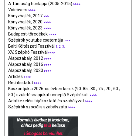
A Társaság honlapja (2005-2015)
>>>>
Videóvers
>>>>
Könyvhajlék, 2017
>>>
Könyvhajlék, 2020
>>>>
Könyvhajlék, 2023
>>>>
Budapest-töredékek
>>>>
Szépírók youtube csatornája
>>>
Balti Költészeti Fesztivál
1.
2.
3.
XV. Szépíró Fesztivál
>>>>
Alapszabály, 2012
>>>>
Alapszabály, 2016
>>>>
Alapszabály, 2020
>>>>
Articles
>>>>
Rechtsstatut
>>>>
Köszöntjük a 2026-os évben kerek (90. 85., 80., 75., 70., 60.,
50.) születésnapjukat ünneplő Szépírókat
>>>>
Adatkezelési tájékoztató és szabályzat
>>>
>
Szépírók szociális szabályzata
>>>>