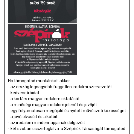
Ha támogatod munkánkat, akkor
- az ország legnagyobb független irodalmi szervezetét
- kedvenc íróidat
- a kortárs magyar irodalom oktatását
- a minőségi magyar irodalom jelenét és jövőjét
- egy folyamatosan megújuló és nyitott művészeti közösséget
- a jövő olvasóit és alkotóit
- az irodalom mindennapjainak dolgozóit
- két szóban összefoglalva: a Szépírók Társaságát támogatod