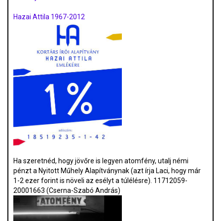
Hazai Attila 1967-2012
Ha szeretnéd, hogy jövőre is legyen atomfény, utalj némi
pénzt a Nyitott Műhely Alapítványnak (azt írja Laci, hogy már
1-2 ezer forint is növeli az esélyt a túlélésre). 11712059-
20001663 (Cserna-Szabó András)