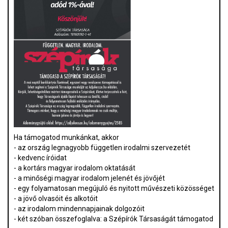
Ha támogatod munkánkat, akkor
- az ország legnagyobb független irodalmi szervezetét
- kedvenc íróidat
- a kortárs magyar irodalom oktatását
- a minőségi magyar irodalom jelenét és jövőjét
- egy folyamatosan megújuló és nyitott művészeti közösséget
- a jövő olvasóit és alkotóit
- az irodalom mindennapjainak dolgozóit
- két szóban összefoglalva: a Szépírók Társaságát támogatod