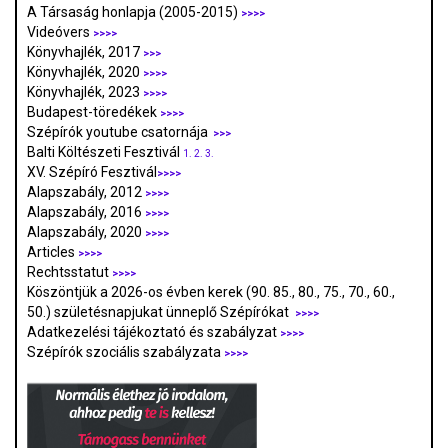
A Társaság honlapja (2005-2015)
>>>>
Videóvers
>>>>
Könyvhajlék, 2017
>>>
Könyvhajlék, 2020
>>>>
Könyvhajlék, 2023
>>>>
Budapest-töredékek
>>>>
Szépírók youtube csatornája
>>>
Balti Költészeti Fesztivál
1.
2.
3.
XV. Szépíró Fesztivál
>>>>
Alapszabály, 2012
>>>>
Alapszabály, 2016
>>>>
Alapszabály, 2020
>>>>
Articles
>>>>
Rechtsstatut
>>>>
Köszöntjük a 2026-os évben kerek (90. 85., 80., 75., 70., 60.,
50.) születésnapjukat ünneplő Szépírókat
>>>>
Adatkezelési tájékoztató és szabályzat
>>>
>
Szépírók szociális szabályzata
>>>>