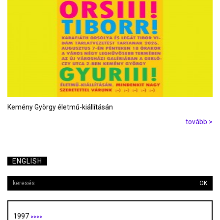
Kemény György életmű-kiállításán
tovább >
ENGLISH
OK
1997
>>>>