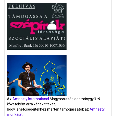
Az
Amnesty International
Magyarország adománygyűjtő
követeként arra kérlek titeket,
hogy lehetőségeitekhez mérten támogassátok az
Amnesty
munkáját
.