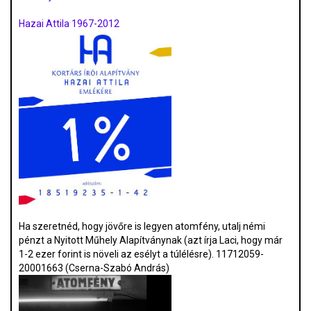
Hazai Attila 1967-2012
Ha szeretnéd, hogy jövőre is legyen atomfény, utalj némi
pénzt a Nyitott Műhely Alapítványnak (azt írja Laci, hogy már
1-2 ezer forint is növeli az esélyt a túlélésre). 11712059-
20001663 (Cserna-Szabó András)