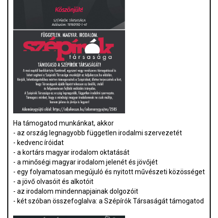
Ha támogatod munkánkat, akkor
- az ország legnagyobb független irodalmi szervezetét
- kedvenc íróidat
- a kortárs magyar irodalom oktatását
- a minőségi magyar irodalom jelenét és jövőjét
- egy folyamatosan megújuló és nyitott művészeti közösséget
- a jövő olvasóit és alkotóit
- az irodalom mindennapjainak dolgozóit
- két szóban összefoglalva: a Szépírók Társaságát támogatod