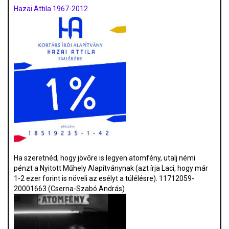
Hazai Attila 1967-2012
Ha szeretnéd, hogy jövőre is legyen atomfény, utalj némi
pénzt a Nyitott Műhely Alapítványnak (azt írja Laci, hogy már
1-2 ezer forint is növeli az esélyt a túlélésre). 11712059-
20001663 (Cserna-Szabó András)