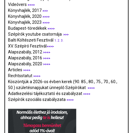
Videóvers
>>>>
Könyvhajlék, 2017
>>>
Könyvhajlék, 2020
>>>>
Könyvhajlék, 2023
>>>>
Budapest-töredékek
>>>>
Szépírók youtube csatornája
>>>
Balti Költészeti Fesztivál
1.
2.
3.
XV. Szépíró Fesztivál
>>>>
Alapszabály, 2012
>>>>
Alapszabály, 2016
>>>>
Alapszabály, 2020
>>>>
Articles
>>>>
Rechtsstatut
>>>>
Köszöntjük a 2026-os évben kerek (90. 85., 80., 75., 70., 60.,
50.) születésnapjukat ünneplő Szépírókat
>>>>
Adatkezelési tájékoztató és szabályzat
>>>
>
Szépírók szociális szabályzata
>>>>