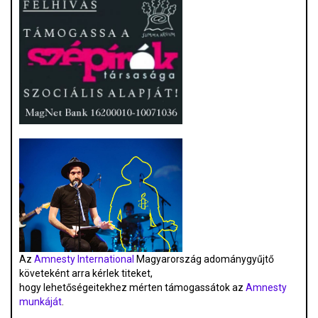
Az
Amnesty International
Magyarország adománygyűjtő
követeként arra kérlek titeket,
hogy lehetőségeitekhez mérten támogassátok az
Amnesty
munkáját
.