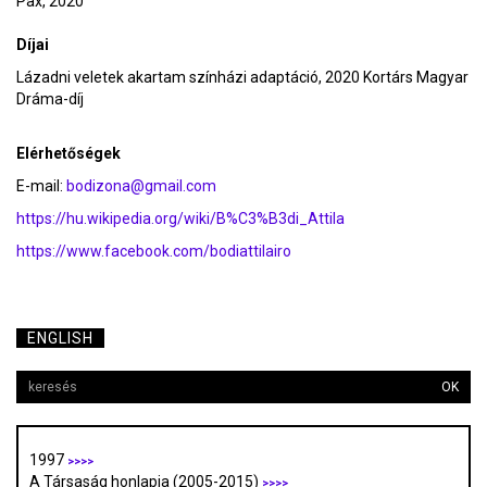
Pax, 2020
Díjai
Lázadni veletek akartam színházi adaptáció, 2020 Kortárs Magyar
Dráma-díj
Elérhetőségek
E-mail:
bodizona@gmail.com
https://hu.wikipedia.org/wiki/B%C3%B3di_Attila
https://www.facebook.com/bodiattilairo
ENGLISH
OK
1997
>>>>
A Társaság honlapja (2005-2015)
>>>>