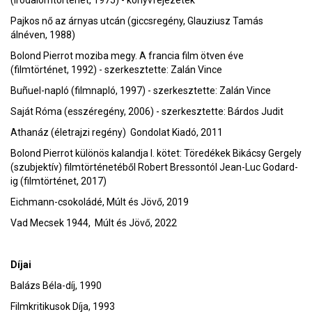
(irodalomtörténet, 1975) - könyvfejezetek
Pajkos nő az árnyas utcán (giccsregény, Glauziusz Tamás
álnéven, 1988)
Bolond Pierrot moziba megy. A francia film ötven éve
(filmtörténet, 1992) - szerkesztette: Zalán Vince
Buñuel-napló (filmnapló, 1997) - szerkesztette: Zalán Vince
Saját Róma (esszéregény, 2006) - szerkesztette: Bárdos Judit
Athanáz (életrajzi regény) Gondolat Kiadó, 2011
Bolond Pierrot különös kalandja I. kötet: Töredékek Bikácsy Gergely
(szubjektív) filmtörténetéből Robert Bressontól Jean-Luc Godard-
ig (filmtörténet, 2017)
Eichmann-csokoládé, Múlt és Jövő, 2019
Vad Mecsek 1944, Múlt és Jövő, 2022
Díjai
Balázs Béla-díj, 1990
Filmkritikusok Díja, 1993