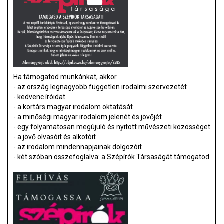
Ha támogatod munkánkat, akkor
- az ország legnagyobb független irodalmi szervezetét
- kedvenc íróidat
- a kortárs magyar irodalom oktatását
- a minőségi magyar irodalom jelenét és jövőjét
- egy folyamatosan megújuló és nyitott művészeti közösséget
- a jövő olvasóit és alkotóit
- az irodalom mindennapjainak dolgozóit
- két szóban összefoglalva: a Szépírók Társaságát támogatod