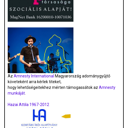
Az
Amnesty International
Magyarország adománygyűjtő
követeként arra kérlek titeket,
hogy lehetőségeitekhez mérten támogassátok az
Amnesty
munkáját
.
Hazai Attila 1967-2012