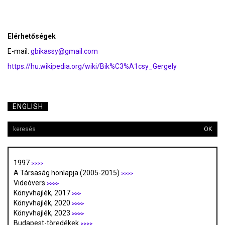
Elérhetőségek
E-mail:
gbikassy@gmail.com
https://hu.wikipedia.org/wiki/Bik%C3%A1csy_Gergely
ENGLISH
OK
1997
>>>>
A Társaság honlapja (2005-2015)
>>>>
Videóvers
>>>>
Könyvhajlék, 2017
>>>
Könyvhajlék, 2020
>>>>
Könyvhajlék, 2023
>>>>
Budapest-töredékek
>>>>