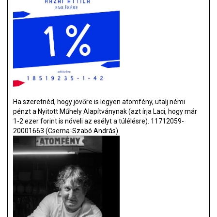
Ha szeretnéd, hogy jövőre is legyen atomfény, utalj némi
pénzt a Nyitott Műhely Alapítványnak (azt írja Laci, hogy már
1-2 ezer forint is növeli az esélyt a túlélésre). 11712059-
20001663 (Cserna-Szabó András)