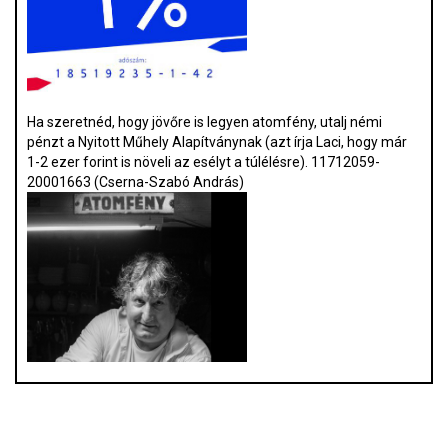
Ha szeretnéd, hogy jövőre is legyen atomfény, utalj némi
pénzt a Nyitott Műhely Alapítványnak (azt írja Laci, hogy már
1-2 ezer forint is növeli az esélyt a túlélésre). 11712059-
20001663 (Cserna-Szabó András)