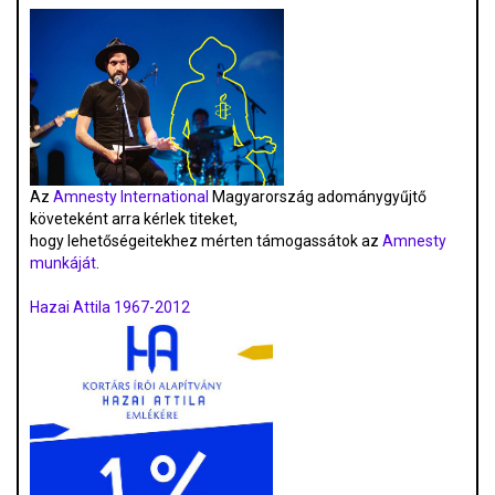
Az
Amnesty International
Magyarország adománygyűjtő
követeként arra kérlek titeket,
hogy lehetőségeitekhez mérten támogassátok az
Amnesty
munkáját
.
Hazai Attila 1967-2012