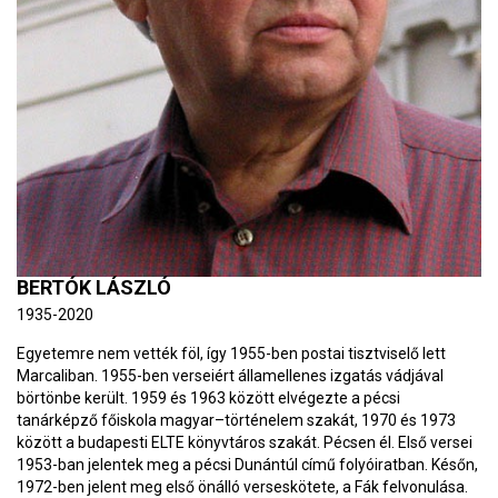
BERTÓK LÁSZLÓ
1935-2020
Egyetemre nem vették föl, így 1955-ben postai tisztviselő lett
Marcaliban. 1955-ben verseiért államellenes izgatás vádjával
börtönbe került. 1959 és 1963 között elvégezte a pécsi
tanárképző főiskola magyar–történelem szakát, 1970 és 1973
között a budapesti ELTE könyvtáros szakát. Pécsen él. Első versei
1953-ban jelentek meg a pécsi Dunántúl című folyóiratban. Későn,
1972-ben jelent meg első önálló verseskötete, a Fák felvonulása.