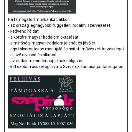
Ha támogatod munkánkat, akkor
- az ország legnagyobb független irodalmi szervezetét
- kedvenc íróidat
- a kortárs magyar irodalom oktatását
- a minőségi magyar irodalom jelenét és jövőjét
- egy folyamatosan megújuló és nyitott művészeti közösséget
- a jövő olvasóit és alkotóit
- az irodalom mindennapjainak dolgozóit
- két szóban összefoglalva: a Szépírók Társaságát támogatod