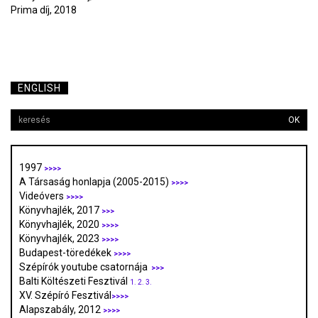
Prima díj, 2018
ENGLISH
OK
1997
>>>>
A Társaság honlapja (2005-2015)
>>>>
Videóvers
>>>>
Könyvhajlék, 2017
>>>
Könyvhajlék, 2020
>>>>
Könyvhajlék, 2023
>>>>
Budapest-töredékek
>>>>
Szépírók youtube csatornája
>>>
Balti Költészeti Fesztivál
1.
2.
3.
XV. Szépíró Fesztivál
>>>>
Alapszabály, 2012
>>>>