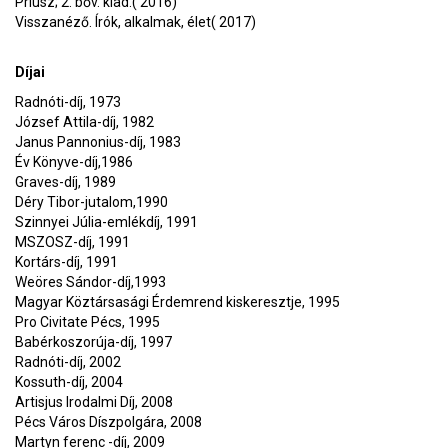
Priusz; 2. bőv. kiad.( 2016)
Visszanéző. Írók, alkalmak, élet( 2017)
Díjai
Radnóti-díj, 1973
József Attila-díj, 1982
Janus Pannonius-díj, 1983
Év Könyve-díj,1986
Graves-díj, 1989
Déry Tibor-jutalom,1990
Szinnyei Júlia-emlékdíj, 1991
MSZOSZ-díj, 1991
Kortárs-díj, 1991
Weöres Sándor-díj,1993
Magyar Köztársasági Érdemrend kiskeresztje, 1995
Pro Civitate Pécs, 1995
Babérkoszorúja-díj, 1997
Radnóti-díj, 2002
Kossuth-díj, 2004
Artisjus Irodalmi Díj, 2008
Pécs Város Díszpolgára, 2008
Martyn ferenc -díj, 2009