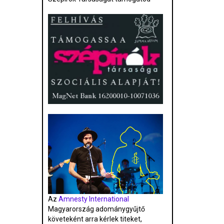
Az
Amnesty International
Magyarország adománygyűjtő
követeként arra kérlek titeket,