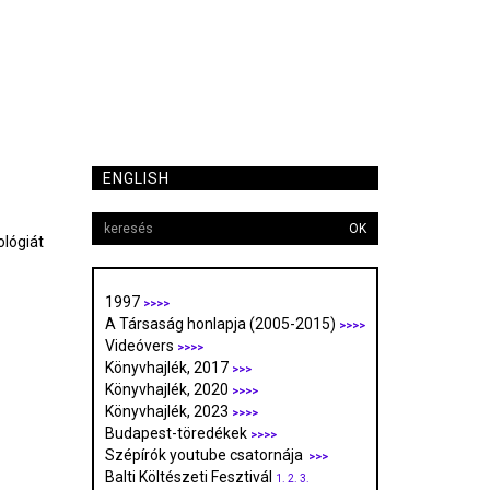
ENGLISH
OK
ológiát
1997
>>>>
A Társaság honlapja (2005-2015)
>>>>
Videóvers
>>>>
Könyvhajlék, 2017
>>>
Könyvhajlék, 2020
>>>>
Könyvhajlék, 2023
>>>>
Budapest-töredékek
>>>>
Szépírók youtube csatornája
>>>
Balti Költészeti Fesztivál
1.
2.
3.