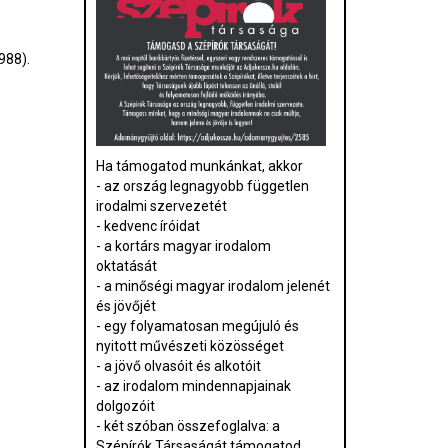
1988).
Ha támogatod munkánkat, akkor
- az ország legnagyobb független
irodalmi szervezetét
- kedvenc íróidat
- a kortárs magyar irodalom
oktatását
- a minőségi magyar irodalom jelenét
és jövőjét
- egy folyamatosan megújuló és
nyitott művészeti közösséget
- a jövő olvasóit és alkotóit
- az irodalom mindennapjainak
dolgozóit
- két szóban összefoglalva: a
Szépírók Társaságát támogatod