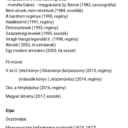
- mondta Gabes - magyarázta Gy. Bence (1982, szociográfia)
Nem sírunk, nem nevetünk (1984, novellák)
A barátom regénye (1990, regény)
Halálkísértő (1991, regény)
Életvesztesek (1992, regény)
Századvégi levelek (1995, esszék)
Virágh Hanga legendát ír. (1998, regény)
Abreál ( 2002, öt színdarab)
Egy modern amodern (2003, tíz esszé)
Fő művei:
V. és Ú. (első könyv:) Díszcserje (kis)asszony (2013, regény)
(második könyv:) Jelzőművész (2014, regény)
Ckó, a fényképész (2016, regény)
Magyar látvány (2017, esszék)
Díjai
Ösztöndíjai:
Magyarország felfedezése ösztöndíj (1974, 1977).