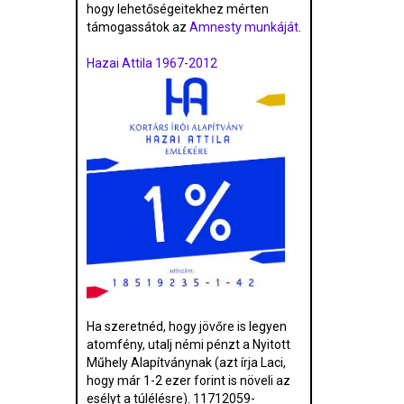
hogy lehetőségeitekhez mérten
támogassátok az
Amnesty munkáját
.
Hazai Attila 1967-2012
Ha szeretnéd, hogy jövőre is legyen
atomfény, utalj némi pénzt a Nyitott
Műhely Alapítványnak (azt írja Laci,
hogy már 1-2 ezer forint is növeli az
esélyt a túlélésre). 11712059-