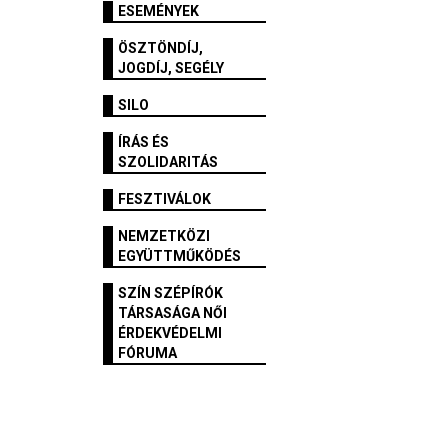
ESEMÉNYEK
ÖSZTÖNDÍJ,
JOGDÍJ, SEGÉLY
SILO
ÍRÁS ÉS
SZOLIDARITÁS
FESZTIVÁLOK
NEMZETKÖZI
EGYÜTTMŰKÖDÉS
SZÍN SZÉPÍRÓK
TÁRSASÁGA NŐI
ÉRDEKVÉDELMI
FÓRUMA