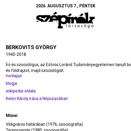
2026. AUGUSZTUS 7., PÉNTEK
BERKOVITS GYÖRGY
1940-2018
Író és szociológus, az Eötvös Loránd Tudományegyetemen tanult bi
és földrajzot, majd szociológiát.
honlapja
blogja
wikipedia-oldala
Kelen Károly írása a Népszavában
Művei
Világváros határában (1976, szociográfia)
Terepszemle (1980, szociográfia)