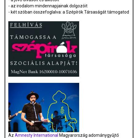
- az irodalom mindennapjainak dolgozóit
- két szóban összefoglalva: a Szépírók Társaságát támogatod
Az
Amnesty International
Magyarország adománygyűjtő