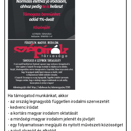
Ha támogatod munkánkat, akkor
- az ország legnagyobb független irodalmi szervezetét
- kedvenc íróidat
- a kortárs magyar irodalom oktatását
- a minőségi magyar irodalom jelenét és jövőjét
- egy folyamatosan megújuló és nyitott művészeti közösséget
- a jövő olvasóit és alkotóit