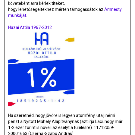
követeként arra kérlek titeket,
hogy lehetőségeitekhez mérten támogassátok az
Amnesty
munkáját
.
Hazai Attila 1967-2012
Ha szeretnéd, hogy jövőre is legyen atomfény, utalj némi
pénzt a Nyitott Műhely Alapítványnak (azt írja Laci, hogy már
1-2 ezer forint is növeli az esélyt a túlélésre). 11712059-
20001663 (Cserna-Szabó András)