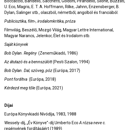
Boccaccio, Bandello, Sacchetti, Goldoni, Pirandello, Silone, Buzzati,
U. Eco, Magris, E. T. A. Hoffmann, Rilke, Jahnn, Enzensberger, B.
Dylan, Salinger stb., olaszból, németből, angolból és franciából.
Publicisztika, film-, irodalomkritika
,
próza
Filmvilág, Beszélő, Mozgó Világ, Magyar Lettre International,
Magyar Narancs, Jelenkor, Élet és Irodalom stb.
Saját könyvek
Bob Dylan. Regény
(Zeneműkiadó, 1986)
Az átutazó és a bennszülött
(Pesti Szalon, 1994)
Bob Dylan. Dal, szöveg, póz
(Európa, 2017)
Pont fordítva
(Európa, 2018)
Kérdezd meg tőle
(Európa, 2021)
Díjai
Európa Könyvkiadó Nívódíja, 1983, 1988
Wessely-díj, „Év Könyve”-díj Umberto Eco
A rózsa neve
c.
regényének fordításáért (1989)