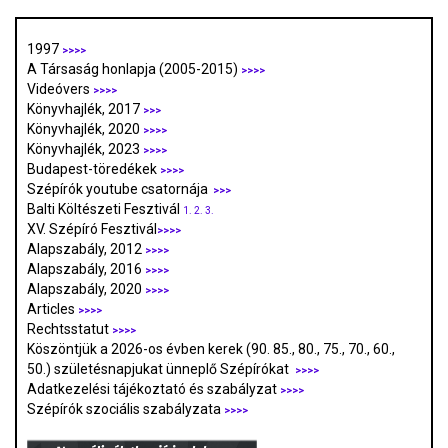
1997
>>>>
A Társaság honlapja (2005-2015)
>>>>
Videóvers
>>>>
Könyvhajlék, 2017
>>>
Könyvhajlék, 2020
>>>>
Könyvhajlék, 2023
>>>>
Budapest-töredékek
>>>>
Szépírók youtube csatornája
>>>
Balti Költészeti Fesztivál
1.
2.
3.
XV. Szépíró Fesztivál
>>>>
Alapszabály, 2012
>>>>
Alapszabály, 2016
>>>>
Alapszabály, 2020
>>>>
Articles
>>>>
Rechtsstatut
>>>>
Köszöntjük a 2026-os évben kerek (90. 85., 80., 75., 70., 60.,
50.) születésnapjukat ünneplő Szépírókat
>>>>
Adatkezelési tájékoztató és szabályzat
>>>
>
Szépírók szociális szabályzata
>>>>