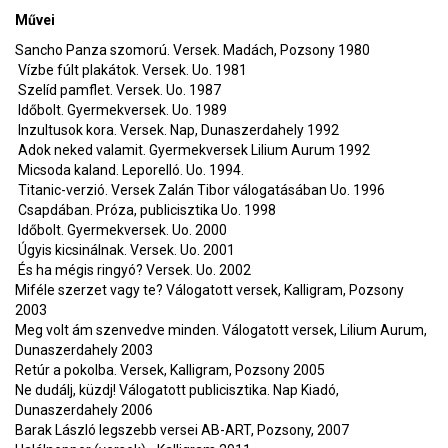
Művei
Sancho Panza szomorú. Versek. Madách, Pozsony 1980
Vízbe fúlt plakátok. Versek. Uo. 1981
Szelíd pamflet. Versek. Uo. 1987
Időbolt. Gyermekversek. Uo. 1989
Inzultusok kora. Versek. Nap, Dunaszerdahely 1992
Adok neked valamit. Gyermekversek Lilium Aurum 1992
Micsoda kaland. Leporelló. Uo. 1994.
Titanic-verzió. Versek Zalán Tibor válogatásában Uo. 1996
Csapdában. Próza, publicisztika Uo. 1998
Időbolt. Gyermekversek. Uo. 2000
Úgyis kicsinálnak. Versek. Uo. 2001
És ha mégis ringyó? Versek. Uo. 2002
Miféle szerzet vagy te? Válogatott versek, Kalligram, Pozsony
2003
Meg volt ám szenvedve minden. Válogatott versek, Lilium Aurum,
Dunaszerdahely 2003
Retúr a pokolba. Versek, Kalligram, Pozsony 2005
Ne dudálj, küzdj! Válogatott publicisztika. Nap Kiadó,
Dunaszerdahely 2006
Barak László legszebb versei AB-ART, Pozsony, 2007