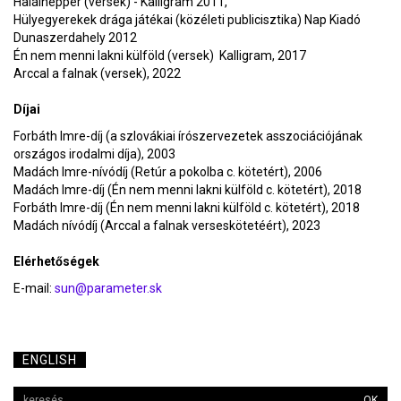
Halálnepper (versek) - Kalligram 2011,
Hülyegyerekek drága játékai (közéleti publicisztika) Nap Kiadó
Dunaszerdahely 2012
Én nem menni lakni külföld (versek) Kalligram, 2017
Arccal a falnak (versek), 2022
Díjai
Forbáth Imre-díj (a szlovákiai írószervezetek asszociációjának
országos irodalmi díja), 2003
Madách Imre-nívódíj (Retúr a pokolba c. kötetért), 2006
Madách Imre-díj (Én nem menni lakni külföld c. kötetért), 2018
Forbáth Imre-díj (Én nem menni lakni külföld c. kötetért), 2018
Madách nívódíj (Arccal a falnak verseskötetéért), 2023
Elérhetőségek
E-mail:
sun@parameter.sk
ENGLISH
OK