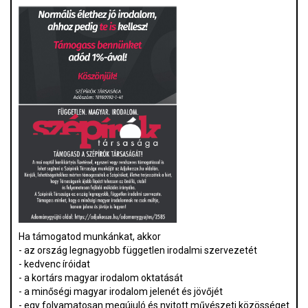
Ha támogatod munkánkat, akkor
- az ország legnagyobb független irodalmi szervezetét
- kedvenc íróidat
- a kortárs magyar irodalom oktatását
- a minőségi magyar irodalom jelenét és jövőjét
- egy folyamatosan megújuló és nyitott művészeti közösséget