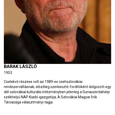
BARAK LÁSZLÓ
1953
Cselekvô részese volt az 1989-es csehszlovákiai
rendszerváltásnak, elôzôleg szerkesztô-fordítóként dolgozott egy
dél-szlovákiai kulturális intézményben jelenleg a Dunaszerdahelyi
székhelyû NAP Kiadó igazgatója, A Szlovákiai Magyar Írók
Társasága választmányi tagja.