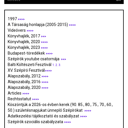
1997
>>>>
A Társaság honlapja (2005-2015)
>>>>
Videóvers
>>>>
Könyvhajlék, 2017
>>>
Könyvhajlék, 2020
>>>>
Könyvhajlék, 2023
>>>>
Budapest-töredékek
>>>>
Szépírók youtube csatornája
>>>
Balti Költészeti Fesztivál
1.
2.
3.
XV. Szépíró Fesztivál
>>>>
Alapszabály, 2012
>>>>
Alapszabály, 2016
>>>>
Alapszabály, 2020
>>>>
Articles
>>>>
Rechtsstatut
>>>>
Köszöntjük a 2026-os évben kerek (90. 85., 80., 75., 70., 60.,
50.) születésnapjukat ünneplő Szépírókat
>>>>
Adatkezelési tájékoztató és szabályzat
>>>
>
Szépírók szociális szabályzata
>>>>