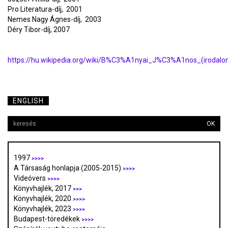
Pro Literatura-díj, 2001
Nemes Nagy Ágnes-díj, 2003
Déry Tibor-díj, 2007
https://hu.wikipedia.org/wiki/B%C3%A1nyai_J%C3%A1nos_(iro
ENGLISH
OK
1997
>>>>
A Társaság honlapja (2005-2015)
>>>>
Videóvers
>>>>
Könyvhajlék, 2017
>>>
Könyvhajlék, 2020
>>>>
Könyvhajlék, 2023
>>>>
Budapest-töredékek
>>>>