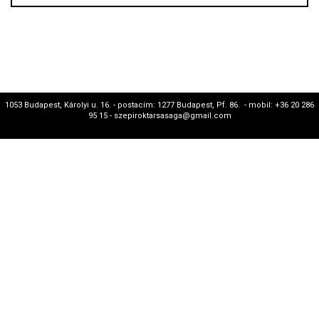
1053 Budapest, Károlyi u. 16. - postacím: 1277 Budapest, Pf. 86. - mobil: +36 20 286
95 15 - szepiroktarsasaga@gmail.com