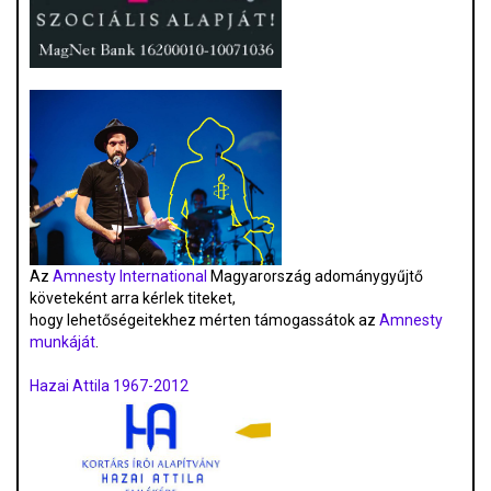
Az
Amnesty International
Magyarország adománygyűjtő
követeként arra kérlek titeket,
hogy lehetőségeitekhez mérten támogassátok az
Amnesty
munkáját
.
Hazai Attila 1967-2012