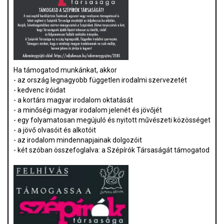
Ha támogatod munkánkat, akkor
- az ország legnagyobb független irodalmi szervezetét
- kedvenc íróidat
- a kortárs magyar irodalom oktatását
- a minőségi magyar irodalom jelenét és jövőjét
- egy folyamatosan megújuló és nyitott művészeti közösséget
- a jövő olvasóit és alkotóit
- az irodalom mindennapjainak dolgozóit
- két szóban összefoglalva: a Szépírók Társaságát támogatod