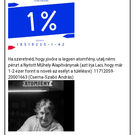
Ha szeretnéd, hogy jövőre is legyen atomfény, utalj némi
pénzt a Nyitott Műhely Alapítványnak (azt írja Laci, hogy már
1-2 ezer forint is növeli az esélyt a túlélésre). 11712059-
20001663 (Cserna-Szabó András)