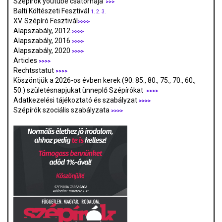
Szépírók youtube csatornája
>>>
Balti Költészeti Fesztivál
1.
2.
3.
XV. Szépíró Fesztivál
>>>>
Alapszabály, 2012
>>>>
Alapszabály, 2016
>>>>
Alapszabály, 2020
>>>>
Articles
>>>>
Rechtsstatut
>>>>
Köszöntjük a 2026-os évben kerek (90. 85., 80., 75., 70., 60.,
50.) születésnapjukat ünneplő Szépírókat
>>>>
Adatkezelési tájékoztató és szabályzat
>>>
>
Szépírók szociális szabályzata
>>>>