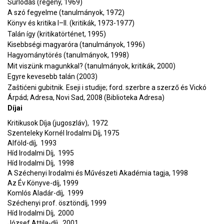
Súrlódás (regény, 1969)
A szó fegyelme (tanulmányok, 1972)
Könyv és kritika I–II. (kritikák, 1973-1977)
Talán így (kritikatörténet, 1995)
Kisebbségi magyaróra (tanulmányok, 1996)
Hagyománytörés (tanulmányok, 1998)
Mit viszünk magunkkal? (tanulmányok, kritikák, 2000)
Egyre kevesebb talán (2003)
Zaštićeni gubitnik. Eseji i studije; ford. szerbre a szerző és Vickó
Árpád; Adresa, Novi Sad, 2008 (Biblioteka Adresa)
Díjai
Kritikusok Díja (jugoszláv), 1972
Szenteleky Kornél Irodalmi Díj, 1975
Alföld-díj, 1993
Híd Irodalmi Díj, 1995
Híd Irodalmi Díj, 1998
A Széchenyi Irodalmi és Művészeti Akadémia tagja, 1998
Az Év Könyve-díj, 1999
Komlós Aladár-díj, 1999
Széchenyi prof. ösztöndíj, 1999
Híd Irodalmi Díj, 2000
József Attila-díj, 2001