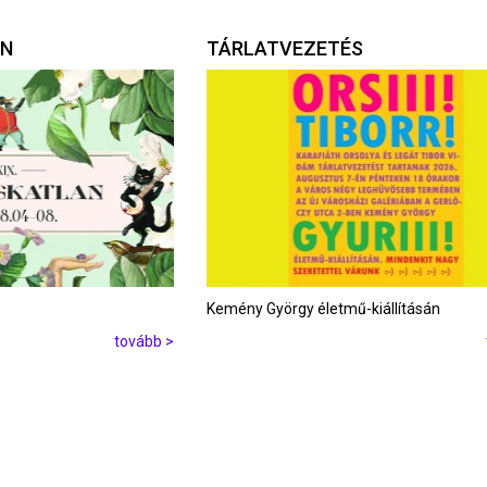
AN
TÁRLATVEZETÉS
Kemény György életmű-kiállításán
tovább >