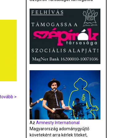
tovább >
Az
Amnesty International
Magyarország adománygyűjtő
követeként arra kérlek titeket,