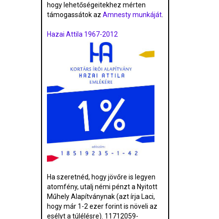
hogy lehetőségeitekhez mérten
támogassátok az
Amnesty munkáját
.
Hazai Attila 1967-2012
Ha szeretnéd, hogy jövőre is legyen
atomfény, utalj némi pénzt a Nyitott
Műhely Alapítványnak (azt írja Laci,
hogy már 1-2 ezer forint is növeli az
esélyt a túlélésre). 11712059-