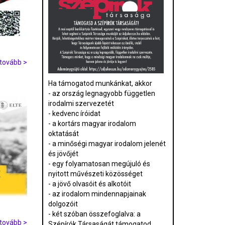
tovább >
Ha támogatod munkánkat, akkor
- az ország legnagyobb független
irodalmi szervezetét
- kedvenc íróidat
- a kortárs magyar irodalom
oktatását
- a minőségi magyar irodalom jelenét
és jövőjét
- egy folyamatosan megújuló és
nyitott művészeti közösséget
- a jövő olvasóit és alkotóit
- az irodalom mindennapjainak
dolgozóit
- két szóban összefoglalva: a
tovább >
Szépírók Társaságát támogatod