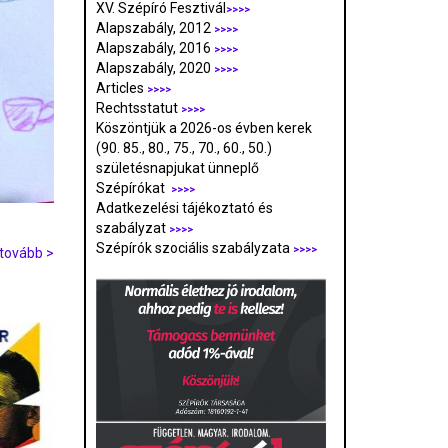
XV. Szépíró Fesztivál
>>>>
Alapszabály, 2012
>>>>
Alapszabály, 2016
>>>>
Alapszabály, 2020
>>>>
Articles
>>>>
Rechtsstatut
>>>>
Köszöntjük a 2026-os évben kerek
(90. 85., 80., 75., 70., 60., 50.)
születésnapjukat ünneplő
Szépírókat
>>>>
Adatkezelési tájékoztató és
szabályzat
>>>
>
Szépírók szociális szabályzata
>>>>
tovább >