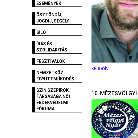
ESEMÉNYEK
ÖSZTÖNDÍJ,
JOGDÍJ, SEGÉLY
SILO
ÍRÁS ÉS
SZOLIDARITÁS
FESZTIVÁLOK
KÉRDŐÍV
NEMZETKÖZI
EGYÜTTMŰKÖDÉS
SZÍN SZÉPÍRÓK
10. MÉZESVÖLGYI
TÁRSASÁGA NŐI
ÉRDEKVÉDELMI
FÓRUMA