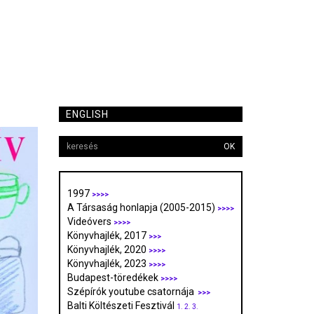
ENGLISH
OK
1997
>>>>
A Társaság honlapja (2005-2015)
>>>>
Videóvers
>>>>
Könyvhajlék, 2017
>>>
Könyvhajlék, 2020
>>>>
Könyvhajlék, 2023
>>>>
Budapest-töredékek
>>>>
Szépírók youtube csatornája
>>>
Balti Költészeti Fesztivál
1.
2.
3.