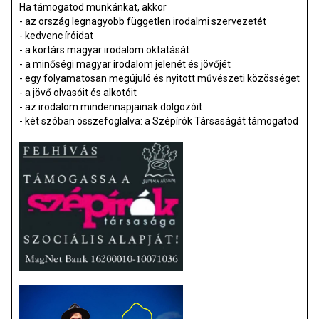
Ha támogatod munkánkat, akkor
- az ország legnagyobb független irodalmi szervezetét
- kedvenc íróidat
- a kortárs magyar irodalom oktatását
- a minőségi magyar irodalom jelenét és jövőjét
- egy folyamatosan megújuló és nyitott művészeti közösséget
- a jövő olvasóit és alkotóit
- az irodalom mindennapjainak dolgozóit
- két szóban összefoglalva: a Szépírók Társaságát támogatod