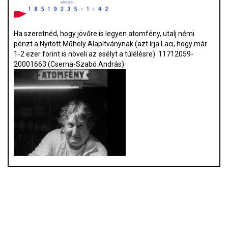
Ha szeretnéd, hogy jövőre is legyen atomfény, utalj némi
pénzt a Nyitott Műhely Alapítványnak (azt írja Laci, hogy már
1-2 ezer forint is növeli az esélyt a túlélésre). 11712059-
20001663 (Cserna-Szabó András)