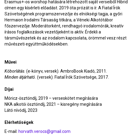
Erasmus+-os worshop hatására létrehozott saját verseiből Hibrid
címen egy kísérleti előadást. 2019 óta prózát is ír. A Fiatal Írók
Szövetségének programszervezője és elnökségi tagja, a győri
Hermaion Irodalmi Társaság titkára, a Véneki Alkotótábor
főszervezője. Moderátorként, rendhagyó irodalomórák, kreatív
írásos foglalkozások vezetőjeként is aktív. Érdekli a
társművészetek és az irodalom kapcsolata, örömmel vesz részt
művészeti együttműködésekben.
Művei
Kóborlátás
. (e-könyv, versek). AmbroBook Kiadó, 2011.
Minden átjárható.
(versek). Fiatal Írók Szövetsége, 2017.
Díjai
Móricz-ösztöndíj, 2019 – verseskötet megírására
NKA alkotói ösztöndíj, 2021 – kisregény megírására
Látó nívódíj, 2023
Elérhetőségek
E-mail:
horvath.verocs@gmail.com