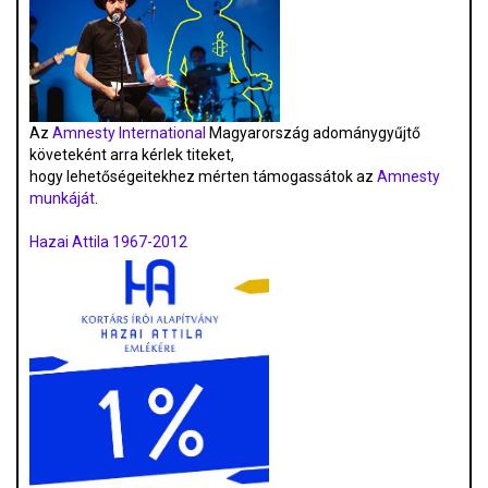
Az
Amnesty International
Magyarország adománygyűjtő
követeként arra kérlek titeket,
hogy lehetőségeitekhez mérten támogassátok az
Amnesty
munkáját
.
Hazai Attila 1967-2012