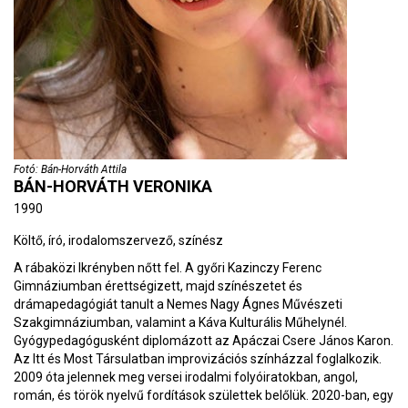
Fotó: Bán-Horváth Attila
BÁN-HORVÁTH VERONIKA
1990
Költő, író, irodalomszervező, színész
A rábaközi Ikrényben nőtt fel. A győri Kazinczy Ferenc
Gimnáziumban érettségizett, majd színészetet és
drámapedagógiát tanult a Nemes Nagy Ágnes Művészeti
Szakgimnáziumban, valamint a Káva Kulturális Műhelynél.
Gyógypedagógusként diplomázott az Apáczai Csere János Karon.
Az Itt és Most Társulatban improvizációs színházzal foglalkozik.
2009 óta jelennek meg versei irodalmi folyóiratokban, angol,
román, és török nyelvű fordítások születtek belőlük. 2020-ban, egy